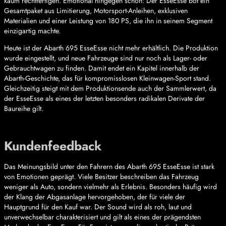
kaum rechtfertigen. Emotional hingegen schon: Der EsseEsse bot ein
Gesamtpaket aus Limitierung, Motorsport-Anleihen, exklusiven
Materialien und einer Leistung von 180 PS, die ihn in seinem Segment
einzigartig machte.
Heute ist der Abarth 695 EsseEsse nicht mehr erhältlich. Die Produktion
wurde eingestellt, und neue Fahrzeuge sind nur noch als Lager- oder
Gebrauchtwagen zu finden. Damit endet ein Kapitel innerhalb der
Abarth-Geschichte, das für kompromisslosen Kleinwagen-Sport stand.
Gleichzeitig steigt mit dem Produktionsende auch der Sammlerwert, da
der EsseEsse als eines der letzten besonders radikalen Derivate der
Baureihe gilt.
Kundenfeedback
Das Meinungsbild unter den Fahrern des Abarth 695 EsseEsse ist stark
von Emotionen geprägt. Viele Besitzer beschreiben das Fahrzeug
weniger als Auto, sondern vielmehr als Erlebnis. Besonders häufig wird
der Klang der Abgasanlage hervorgehoben, der für viele der
Hauptgrund für den Kauf war. Der Sound wird als roh, laut und
unverwechselbar charakterisiert und gilt als eines der prägendsten