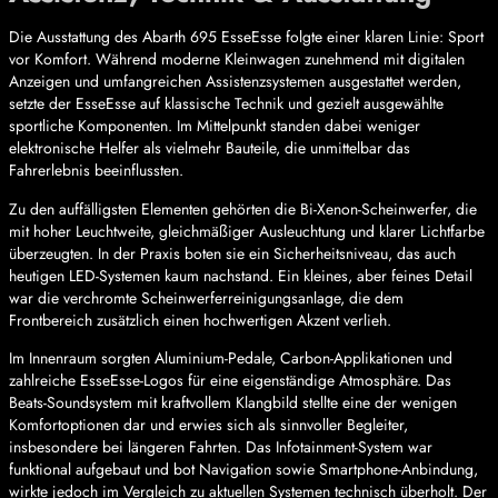
Die Ausstattung des Abarth 695 EsseEsse folgte einer klaren Linie: Sport
vor Komfort. Während moderne Kleinwagen zunehmend mit digitalen
Anzeigen und umfangreichen Assistenzsystemen ausgestattet werden,
setzte der EsseEsse auf klassische Technik und gezielt ausgewählte
sportliche Komponenten. Im Mittelpunkt standen dabei weniger
elektronische Helfer als vielmehr Bauteile, die unmittelbar das
Fahrerlebnis beeinflussten.
Zu den auffälligsten Elementen gehörten die Bi-Xenon-Scheinwerfer, die
mit hoher Leuchtweite, gleichmäßiger Ausleuchtung und klarer Lichtfarbe
überzeugten. In der Praxis boten sie ein Sicherheitsniveau, das auch
heutigen LED-Systemen kaum nachstand. Ein kleines, aber feines Detail
war die verchromte Scheinwerferreinigungsanlage, die dem
Frontbereich zusätzlich einen hochwertigen Akzent verlieh.
Im Innenraum sorgten Aluminium-Pedale, Carbon-Applikationen und
zahlreiche EsseEsse-Logos für eine eigenständige Atmosphäre. Das
Beats-Soundsystem mit kraftvollem Klangbild stellte eine der wenigen
Komfortoptionen dar und erwies sich als sinnvoller Begleiter,
insbesondere bei längeren Fahrten. Das Infotainment-System war
funktional aufgebaut und bot Navigation sowie Smartphone-Anbindung,
wirkte jedoch im Vergleich zu aktuellen Systemen technisch überholt. Der