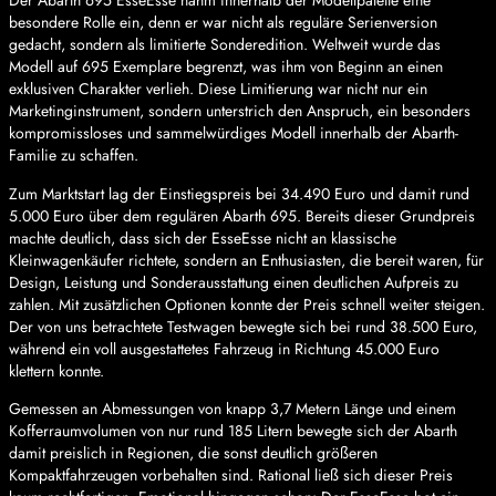
Der Abarth 695 EsseEsse nahm innerhalb der Modellpalette eine
besondere Rolle ein, denn er war nicht als reguläre Serienversion
gedacht, sondern als limitierte Sonderedition. Weltweit wurde das
Modell auf 695 Exemplare begrenzt, was ihm von Beginn an einen
exklusiven Charakter verlieh. Diese Limitierung war nicht nur ein
Marketinginstrument, sondern unterstrich den Anspruch, ein besonders
kompromissloses und sammelwürdiges Modell innerhalb der Abarth-
Familie zu schaffen.
Zum Marktstart lag der Einstiegspreis bei 34.490 Euro und damit rund
5.000 Euro über dem regulären Abarth 695. Bereits dieser Grundpreis
machte deutlich, dass sich der EsseEsse nicht an klassische
Kleinwagenkäufer richtete, sondern an Enthusiasten, die bereit waren, für
Design, Leistung und Sonderausstattung einen deutlichen Aufpreis zu
zahlen. Mit zusätzlichen Optionen konnte der Preis schnell weiter steigen.
Der von uns betrachtete Testwagen bewegte sich bei rund 38.500 Euro,
während ein voll ausgestattetes Fahrzeug in Richtung 45.000 Euro
klettern konnte.
Gemessen an Abmessungen von knapp 3,7 Metern Länge und einem
Kofferraumvolumen von nur rund 185 Litern bewegte sich der Abarth
damit preislich in Regionen, die sonst deutlich größeren
Kompaktfahrzeugen vorbehalten sind. Rational ließ sich dieser Preis