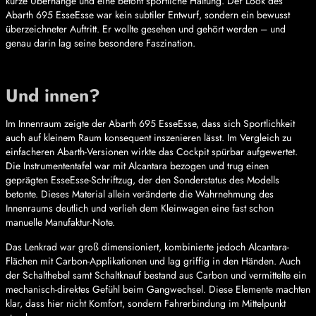
kurze Überhänge und eine betont sportliche Haltung. Der Look des
Abarth 695 EsseEsse war kein subtiler Entwurf, sondern ein bewusst
überzeichneter Auftritt. Er wollte gesehen und gehört werden – und
genau darin lag seine besondere Faszination.
Und innen?
Im Innenraum zeigte der Abarth 695 EsseEsse, dass sich Sportlichkeit
auch auf kleinem Raum konsequent inszenieren lässt. Im Vergleich zu
einfacheren Abarth-Versionen wirkte das Cockpit spürbar aufgewertet.
Die Instrumententafel war mit Alcantara bezogen und trug einen
geprägten EsseEsse-Schriftzug, der den Sonderstatus des Modells
betonte. Dieses Material allein veränderte die Wahrnehmung des
Innenraums deutlich und verlieh dem Kleinwagen eine fast schon
manuelle Manufaktur-Note.
Das Lenkrad war groß dimensioniert, kombinierte jedoch Alcantara-
Flächen mit Carbon-Applikationen und lag griffig in den Händen. Auch
der Schalthebel samt Schaltknauf bestand aus Carbon und vermittelte ein
mechanisch-direktes Gefühl beim Gangwechsel. Diese Elemente machten
klar, dass hier nicht Komfort, sondern Fahrerbindung im Mittelpunkt