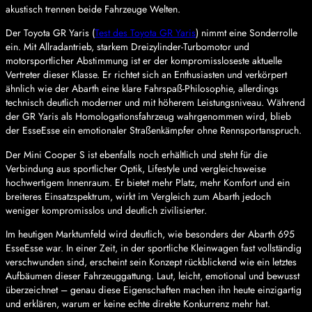
akustisch trennen beide Fahrzeuge Welten.
Der Toyota GR Yaris (
Test des Toyota GR Yaris
) nimmt eine Sonderrolle
ein. Mit Allradantrieb, starkem Dreizylinder-Turbomotor und
motorsportlicher Abstimmung ist er der kompromissloseste aktuelle
Vertreter dieser Klasse. Er richtet sich an Enthusiasten und verkörpert
ähnlich wie der Abarth eine klare Fahrspaß-Philosophie, allerdings
technisch deutlich moderner und mit höherem Leistungsniveau. Während
der GR Yaris als Homologationsfahrzeug wahrgenommen wird, blieb
der EsseEsse ein emotionaler Straßenkämpfer ohne Rennsportanspruch.
Der Mini Cooper S ist ebenfalls noch erhältlich und steht für die
Verbindung aus sportlicher Optik, Lifestyle und vergleichsweise
hochwertigem Innenraum. Er bietet mehr Platz, mehr Komfort und ein
breiteres Einsatzspektrum, wirkt im Vergleich zum Abarth jedoch
weniger kompromisslos und deutlich zivilisierter.
Im heutigen Marktumfeld wird deutlich, wie besonders der Abarth 695
EsseEsse war. In einer Zeit, in der sportliche Kleinwagen fast vollständig
verschwunden sind, erscheint sein Konzept rückblickend wie ein letztes
Aufbäumen dieser Fahrzeuggattung. Laut, leicht, emotional und bewusst
überzeichnet – genau diese Eigenschaften machen ihn heute einzigartig
und erklären, warum er keine echte direkte Konkurrenz mehr hat.