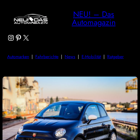
NEU! – Das
Automagazin
Instagram
Pinterest
X
Automarken
|
Fahrberichte
|
News
|
E-Mobilität
|
Ratgeber