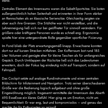
stand.
Zentrales Element des Innenraums waren die Sabelt-Sportsitze. Sie boten
außergewöhnlich hohen Seitenhalt und erinnerten in ihrer Form stärker
an Rennschalen als an klassische Seriensitze. Gleichzeitig zeigten sie
aber auch ihre Grenzen: Die Sitzhöhe war nicht verstellbar, und die
Lehnenneigung ließ sich nur bei geöffneter Tür sinnvoll verändern. Für
größere oder kräftigere Personen wurde es schnell eng. Ergonomie
spielte hier eine untergeordnete Rolle gegenüber sportlicher Fixierung.
Im Fond blieb der Platz erwartungsgemäß knapp. Erwachsene konnten
dort nur auf kurzen Strecken mitfahren. Der Kofferraum bot rund 185
Liter Volumen und genügte eher für kleine Taschen als für umfangreiches
Gepäck. Durch Umklappen der Rücksitze ließ sich das Ladevolumen
erweitern, doch der Fokus lag eindeutig nicht auf Transport, sondern auf
Fahrspaß.
Das Cockpit setzte auf analoge Rundinstrumente und einen zentralen
Bildschirm für Infotainment und Navigation. Trotz seiner überschaubaren
Größe war die Bedienung logisch aufgebaut und ohne große
Eingewöhnung möglich. Insgesamt vermittelte der Innenraum des Abarth
695 EsseEsse ein klares Gefühl: Hier ging es um Emotion, nicht um
Bequemlichkeit. Er war eng, laut und kompromisslos – und genau das
machte ihn für Enthusiasten so reizvoll.