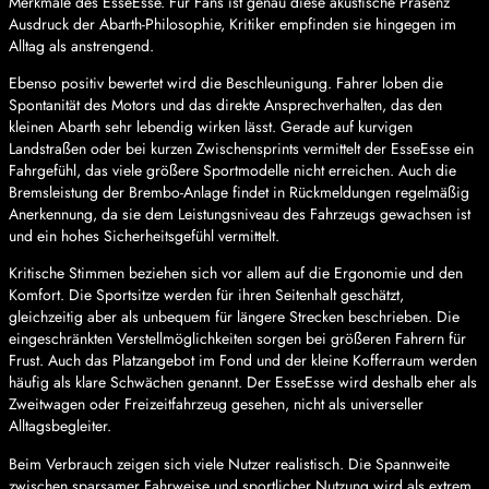
Merkmale des EsseEsse. Für Fans ist genau diese akustische Präsenz
Ausdruck der Abarth-Philosophie, Kritiker empfinden sie hingegen im
Alltag als anstrengend.
Ebenso positiv bewertet wird die Beschleunigung. Fahrer loben die
Spontanität des Motors und das direkte Ansprechverhalten, das den
kleinen Abarth sehr lebendig wirken lässt. Gerade auf kurvigen
Landstraßen oder bei kurzen Zwischensprints vermittelt der EsseEsse ein
Fahrgefühl, das viele größere Sportmodelle nicht erreichen. Auch die
Bremsleistung der Brembo-Anlage findet in Rückmeldungen regelmäßig
Anerkennung, da sie dem Leistungsniveau des Fahrzeugs gewachsen ist
und ein hohes Sicherheitsgefühl vermittelt.
Kritische Stimmen beziehen sich vor allem auf die Ergonomie und den
Komfort. Die Sportsitze werden für ihren Seitenhalt geschätzt,
gleichzeitig aber als unbequem für längere Strecken beschrieben. Die
eingeschränkten Verstellmöglichkeiten sorgen bei größeren Fahrern für
Frust. Auch das Platzangebot im Fond und der kleine Kofferraum werden
häufig als klare Schwächen genannt. Der EsseEsse wird deshalb eher als
Zweitwagen oder Freizeitfahrzeug gesehen, nicht als universeller
Alltagsbegleiter.
Beim Verbrauch zeigen sich viele Nutzer realistisch. Die Spannweite
zwischen sparsamer Fahrweise und sportlicher Nutzung wird als extrem