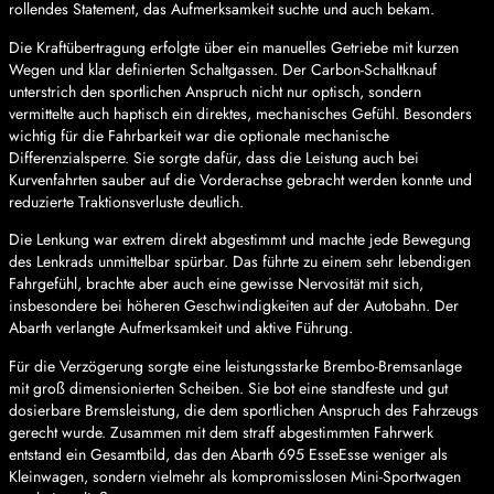
rollendes Statement, das Aufmerksamkeit suchte und auch bekam.
Die Kraftübertragung erfolgte über ein manuelles Getriebe mit kurzen
Wegen und klar definierten Schaltgassen. Der Carbon-Schaltknauf
unterstrich den sportlichen Anspruch nicht nur optisch, sondern
vermittelte auch haptisch ein direktes, mechanisches Gefühl. Besonders
wichtig für die Fahrbarkeit war die optionale mechanische
Differenzialsperre. Sie sorgte dafür, dass die Leistung auch bei
Kurvenfahrten sauber auf die Vorderachse gebracht werden konnte und
reduzierte Traktionsverluste deutlich.
Die Lenkung war extrem direkt abgestimmt und machte jede Bewegung
des Lenkrads unmittelbar spürbar. Das führte zu einem sehr lebendigen
Fahrgefühl, brachte aber auch eine gewisse Nervosität mit sich,
insbesondere bei höheren Geschwindigkeiten auf der Autobahn. Der
Abarth verlangte Aufmerksamkeit und aktive Führung.
Für die Verzögerung sorgte eine leistungsstarke Brembo-Bremsanlage
mit groß dimensionierten Scheiben. Sie bot eine standfeste und gut
dosierbare Bremsleistung, die dem sportlichen Anspruch des Fahrzeugs
gerecht wurde. Zusammen mit dem straff abgestimmten Fahrwerk
entstand ein Gesamtbild, das den Abarth 695 EsseEsse weniger als
Kleinwagen, sondern vielmehr als kompromisslosen Mini-Sportwagen