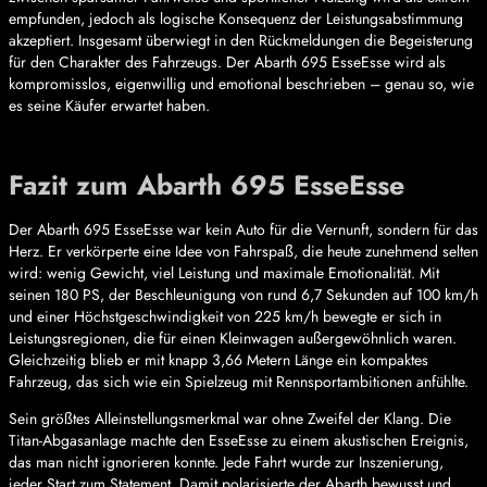
empfunden, jedoch als logische Konsequenz der Leistungsabstimmung
akzeptiert. Insgesamt überwiegt in den Rückmeldungen die Begeisterung
für den Charakter des Fahrzeugs. Der Abarth 695 EsseEsse wird als
kompromisslos, eigenwillig und emotional beschrieben – genau so, wie
es seine Käufer erwartet haben.
Fazit zum Abarth 695 EsseEsse
Der Abarth 695 EsseEsse war kein Auto für die Vernunft, sondern für das
Herz. Er verkörperte eine Idee von Fahrspaß, die heute zunehmend selten
wird: wenig Gewicht, viel Leistung und maximale Emotionalität. Mit
seinen 180 PS, der Beschleunigung von rund 6,7 Sekunden auf 100 km/h
und einer Höchstgeschwindigkeit von 225 km/h bewegte er sich in
Leistungsregionen, die für einen Kleinwagen außergewöhnlich waren.
Gleichzeitig blieb er mit knapp 3,66 Metern Länge ein kompaktes
Fahrzeug, das sich wie ein Spielzeug mit Rennsportambitionen anfühlte.
Sein größtes Alleinstellungsmerkmal war ohne Zweifel der Klang. Die
Titan-Abgasanlage machte den EsseEsse zu einem akustischen Ereignis,
das man nicht ignorieren konnte. Jede Fahrt wurde zur Inszenierung,
jeder Start zum Statement. Damit polarisierte der Abarth bewusst und