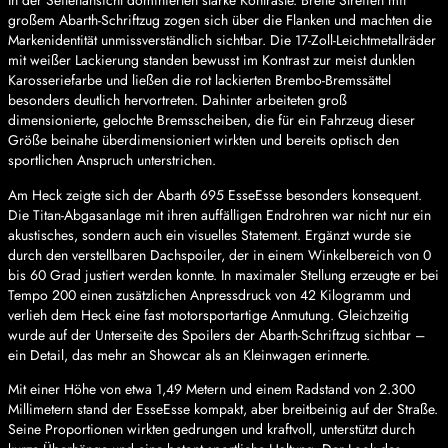
In der Seitenansicht dominierten starke Kontraste. Breite Streifen mit
großem Abarth-Schriftzug zogen sich über die Flanken und machten die
Markenidentität unmissverständlich sichtbar. Die 17-Zoll-Leichtmetallräder
mit weißer Lackierung standen bewusst im Kontrast zur meist dunklen
Karosseriefarbe und ließen die rot lackierten Brembo-Bremssättel
besonders deutlich hervortreten. Dahinter arbeiteten groß
dimensionierte, gelochte Bremsscheiben, die für ein Fahrzeug dieser
Größe beinahe überdimensioniert wirkten und bereits optisch den
sportlichen Anspruch unterstrichen.
Am Heck zeigte sich der Abarth 695 EsseEsse besonders konsequent.
Die Titan-Abgasanlage mit ihren auffälligen Endrohren war nicht nur ein
akustisches, sondern auch ein visuelles Statement. Ergänzt wurde sie
durch den verstellbaren Dachspoiler, der in einem Winkelbereich von 0
bis 60 Grad justiert werden konnte. In maximaler Stellung erzeugte er bei
Tempo 200 einen zusätzlichen Anpressdruck von 42 Kilogramm und
verlieh dem Heck eine fast motorsportartige Anmutung. Gleichzeitig
wurde auf der Unterseite des Spoilers der Abarth-Schriftzug sichtbar –
ein Detail, das mehr an Showcar als an Kleinwagen erinnerte.
Mit einer Höhe von etwa 1,49 Metern und einem Radstand von 2.300
Millimetern stand der EsseEsse kompakt, aber breitbeinig auf der Straße.
Seine Proportionen wirkten gedrungen und kraftvoll, unterstützt durch