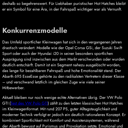
deshalb so begehrenswert. Für Liebhaber puristischer Hot Hatches bleibt
er ein Symbol für eine Ära, in der Fahrspaß wichtiger war als Vernunft.
Konkurrenzmodelle
Das Umfeld sportlicher Kleinwagen hat sich in den vergangenen Jahren
drastisch verändert. Modelle wie der Opel Corsa GSi, der Suzuki Swift
Sport oder auch der Hyundai i20 in seiner besonders sportlichen
Ausprägung sind inzwischen aus dem Markt verschwunden oder wurden
deutlich entschärft. Damit ist ein Segment nahezu ausgelöscht worden,
das lange für bezahlbaren Fahrspaß und hohe Emotionalität stand. Der
Abarth 695 EsseEsse gehörte zu den radikalsten Vertretern dieser Klasse
– und verschwand letztlich im gleichen Zuge wie viele seiner
Mitbewerber.
Aktuell bleiben nur noch wenige echte Alternativen übrig. Der VW Polo
GTI (
Test des VW Polo GTI
) zählt zu den letzten klassischen Hot Hatches
im Kleinwagenformat. Mit rund 207 PS, guter Alltagstauglichkeit und
moderner Technik verfolgt er jedoch ein deutlich rationaleres Konzept. Er
kombiniert Sportlichkeit mit Komfort und Assistenzsystemen, während
der Abarth bewusst auf Purismus und Provokation setzte. Emotional und