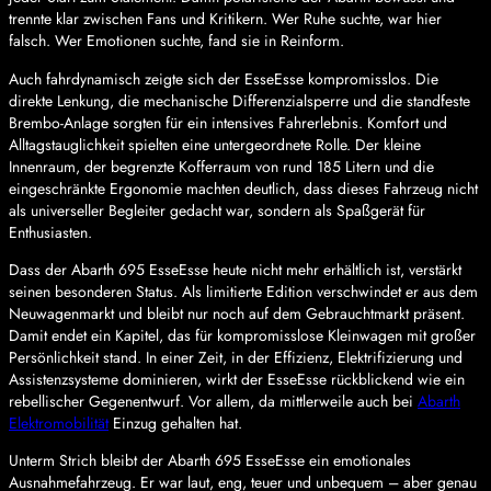
trennte klar zwischen Fans und Kritikern. Wer Ruhe suchte, war hier
falsch. Wer Emotionen suchte, fand sie in Reinform.
Auch fahrdynamisch zeigte sich der EsseEsse kompromisslos. Die
direkte Lenkung, die mechanische Differenzialsperre und die standfeste
Brembo-Anlage sorgten für ein intensives Fahrerlebnis. Komfort und
Alltagstauglichkeit spielten eine untergeordnete Rolle. Der kleine
Innenraum, der begrenzte Kofferraum von rund 185 Litern und die
eingeschränkte Ergonomie machten deutlich, dass dieses Fahrzeug nicht
als universeller Begleiter gedacht war, sondern als Spaßgerät für
Enthusiasten.
Dass der Abarth 695 EsseEsse heute nicht mehr erhältlich ist, verstärkt
seinen besonderen Status. Als limitierte Edition verschwindet er aus dem
Neuwagenmarkt und bleibt nur noch auf dem Gebrauchtmarkt präsent.
Damit endet ein Kapitel, das für kompromisslose Kleinwagen mit großer
Persönlichkeit stand. In einer Zeit, in der Effizienz, Elektrifizierung und
Assistenzsysteme dominieren, wirkt der EsseEsse rückblickend wie ein
rebellischer Gegenentwurf. Vor allem, da mittlerweile auch bei
Abarth
Elektromobilität
Einzug gehalten hat.
Unterm Strich bleibt der Abarth 695 EsseEsse ein emotionales
Ausnahmefahrzeug. Er war laut, eng, teuer und unbequem – aber genau