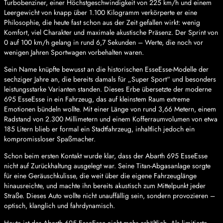
Turbobenziner, einer Höchstgeschwindigkeit von 225 km/h und einem
Leergewicht von knapp über 1.100 Kilogramm verkörperte er eine
Philosophie, die heute fast schon aus der Zeit gefallen wirkt: wenig
Komfort, viel Charakter und maximale akustische Präsenz. Der Sprint von
0 auf 100 km/h gelang in rund 6,7 Sekunden – Werte, die noch vor
wenigen Jahren Sportwagen vorbehalten waren.
Sein Name knüpfte bewusst an die historischen EsseEsse-Modelle der
sechziger Jahre an, die bereits damals für „Super Sport“ und besonders
leistungsstarke Varianten standen. Dieses Erbe übersetzte der moderne
695 EsseEsse in ein Fahrzeug, das auf kleinstem Raum extreme
Emotionen bündeln wollte. Mit einer Länge von rund 3,66 Metern, einem
Radstand von 2.300 Millimetern und einem Kofferraumvolumen von etwa
185 Litern blieb er formal ein Stadtfahrzeug, inhaltlich jedoch ein
kompromissloser Spaßmacher.
Schon beim ersten Kontakt wurde klar, dass der Abarth 695 EsseEsse
nicht auf Zurückhaltung ausgelegt war. Seine Titan-Abgasanlage sorgte
für eine Geräuschkulisse, die weit über die eigene Fahrzeuglänge
hinausreichte, und machte ihn bereits akustisch zum Mittelpunkt jeder
Straße. Dieses Auto wollte nicht unauffällig sein, sondern provozieren –
optisch, klanglich und fahrdynamisch.
Heute ist der Abarth 695 EsseEsse nicht mehr erhältlich. Als limitierte