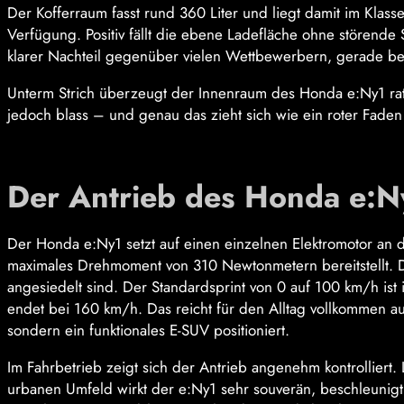
Der Kofferraum fasst rund 360 Liter und liegt damit im Klass
Verfügung. Positiv fällt die ebene Ladefläche ohne störende 
klarer Nachteil gegenüber vielen Wettbewerbern, gerade bei 
Unterm Strich überzeugt der Innenraum des Honda e:Ny1 ration
jedoch blass – und genau das zieht sich wie ein roter Fad
Der Antrieb des Honda e:N
Der Honda e:Ny1 setzt auf einen einzelnen Elektromotor an 
maximales Drehmoment von 310 Newtonmetern bereitstellt. Dam
angesiedelt sind. Der Standardsprint von 0 auf 100 km/h ist 
endet bei 160 km/h. Das reicht für den Alltag vollkommen au
sondern ein funktionales E-SUV positioniert.
Im Fahrbetrieb zeigt sich der Antrieb angenehm kontrolliert.
urbanen Umfeld wirkt der e:Ny1 sehr souverän, beschleunigt 