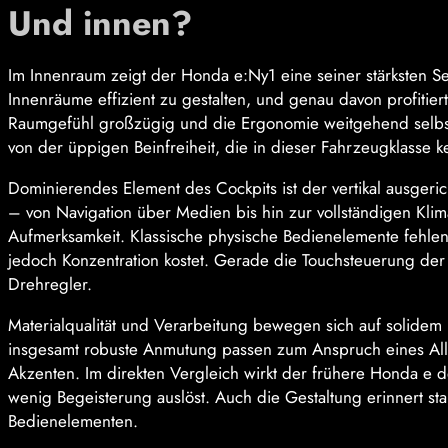
Und innen?
Im Innenraum zeigt der Honda e:Ny1 eine seiner stärksten Se
Innenräume effizient zu gestalten, und genau davon profitier
Raumgefühl großzügig und die Ergonomie weitgehend selbste
von der üppigen Beinfreiheit, die in dieser Fahrzeugklasse ke
Dominierendes Element des Cockpits ist der vertikal ausgeric
– von Navigation über Medien bis hin zur vollständigen Klim
Aufmerksamkeit. Klassische physische Bedienelemente fehlen 
jedoch Konzentration kostet. Gerade die Touchsteuerung der Kl
Drehregler.
Materialqualität und Verarbeitung bewegen sich auf solide
insgesamt robuste Anmutung passen zum Anspruch eines Allt
Akzenten. Im direkten Vergleich wirkt der frühere Honda e de
wenig Begeisterung auslöst. Auch die Gestaltung erinnert st
Bedienelementen.