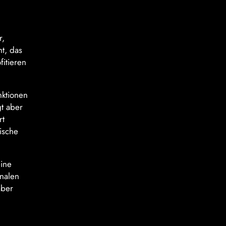
r,
ht, das
itieren
nktionen
gt aber
rt
sische
eine
nalen
aber