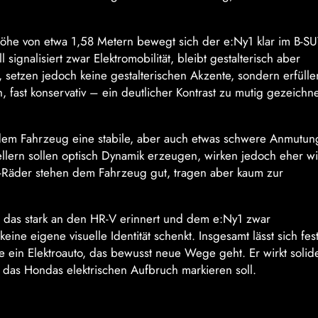
öhe von etwa 1,58 Metern bewegt sich der e:Ny1 klar im B-SU
ignalisiert zwar Elektromobilität, bleibt gestalterisch aber
setzen jedoch keine gestalterischen Akzente, sondern erfülle
ch, fast konservativ – ein deutlicher Kontrast zu mutig gezeichn
die dem Fahrzeug eine stabile, aber auch etwas schwere Anmutun
llern sollen optisch Dynamik erzeugen, wirken jedoch eher w
l-Räder stehen dem Fahrzeug gut, tragen aber kaum zur
das stark an den HR-V erinnert und dem e:Ny1 zwar
ine eigene visuelle Identität schenkt. Insgesamt lässt sich fest
e ein Elektroauto, das bewusst neue Wege geht. Er wirkt solid
 das Hondas elektrischen Aufbruch markieren soll.