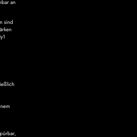
enbar an
n sind
tärken
Ny1
ießlich
einem
pürbar,