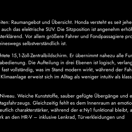
iten: Raumangebot und Übersicht. Honda versteht es seit jehe
t auch das elektrische SUV. Die Sitzposition ist angenehm erhö
rklärend. Vor allem größere Fahrer und Fondpassagiere prof
ineswegs selbstverständlich ist.
htete 15,1-Zoll-Zentralbildschirm. Er übernimmt nahezu alle Fu
abedienung. Die Aufteilung in drei Ebenen ist logisch, verlan
fast vollständig, was im Stand modern wirkt, während der Fah
imaanlage erweist sich im Alltag als weniger intuitiv als klas
m Niveau. Weiche Kunststoffe, sauber gefügte Übergänge und 
agsfahrzeugs. Gleichzeitig fehlt es dem Innenraum an emotio
utlich charakterstärker, während der e:Ny1 funktional bleibt, 
ark an den HR-V – inklusive Lenkrad, Türverkleidungen und