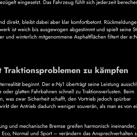
gezügelt eingesetzt. Das Fahrzeug fühlt sich jederzeit berech
nd direkt, bleibt dabei aber klar komfortbetont. Rückmeldunge
werk ist weich bis ausgewogen abgestimmt und spielt seine S
er und winterlich mitgenommene Asphaltflächen filtert der e:
t Traktionsproblemen zu kämpfen
rrealität beginnt. Der e:Ny1 überträgt seine Leistung ausschl
e oder glatten Fahrbahnen schnell zu Traktionsverlusten. Beim
, was zwar Sicherheit schafft, den Vortrieb jedoch spürbar
wirkt der Antrieb dadurch weniger souverän, als man es von 
rung und mechanische Bremse greifen harmonisch ineinander,
co, Normal und Sport – verändern das Ansprechverhalten s