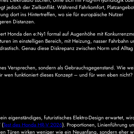
tes Elektroauto suchen, ohne sich mit Plug-in-Hybridlogik ode
gt jedoch der Zielkonflikt. Während Fahrkomfort, Platzangebo
ng dort ins Hintertreffen, wo sie für europäische Nutzer
geren Distanzen.
niert Honda den e:Ny1 formal auf Augenhöhe mit Konkurrenzm
uren im einstelligen Bereich, mit Heizung, nasser Fahrbahn u
s drastisch. Genau diese Diskrepanz zwischen Norm und Alltag
isches Versprechen, sondern als Gebrauchsgegenstand. Wie we
r wen funktioniert dieses Konzept – und für wen eben nicht?
in eigenständiges, futuristisches Elektro-Design erwartet, wir
 (
Test des Honda HR-V 2026
). Proportionen, Linienführung un
nteren Türen wirken weniger wie ein Neuanfang, sondern eher w