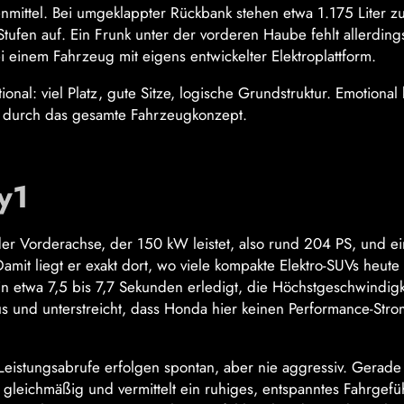
enmittel. Bei umgeklappter Rückbank stehen etwa 1.175 Liter z
Stufen auf. Ein Frunk unter der vorderen Haube fehlt allerding
einem Fahrzeug mit eigens entwickelter Elektroplattform.
al: viel Platz, gute Sitze, logische Grundstruktur. Emotional 
en durch das gesamte Fahrzeugkonzept.
y1
der Vorderachse, der 150 kW leistet, also rund 204 PS, und ei
it liegt er exakt dort, wo viele kompakte Elektro-SUVs heute
in etwa 7,5 bis 7,7 Sekunden erledigt, die Höchstgeschwindigk
s und unterstreicht, dass Honda hier keinen Performance-Stro
 Leistungsabrufe erfolgen spontan, aber nie aggressiv. Gerade
gleichmäßig und vermittelt ein ruhiges, entspanntes Fahrgefü