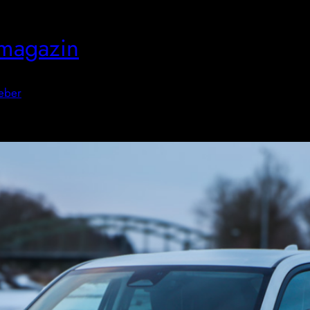
magazin
eber