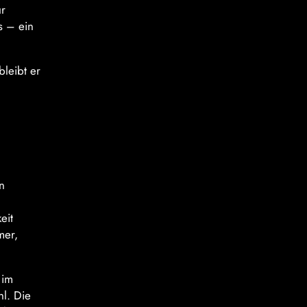
ur
s – ein
bleibt er
n
eit
mer,
 im
hl. Die