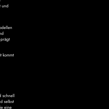
r
t und
odellen
nd
 prägt
it kommt
d schnell
d selbst
ie eine