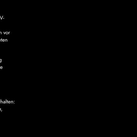
V-
n vor
eten
g
ie
halten:
e,