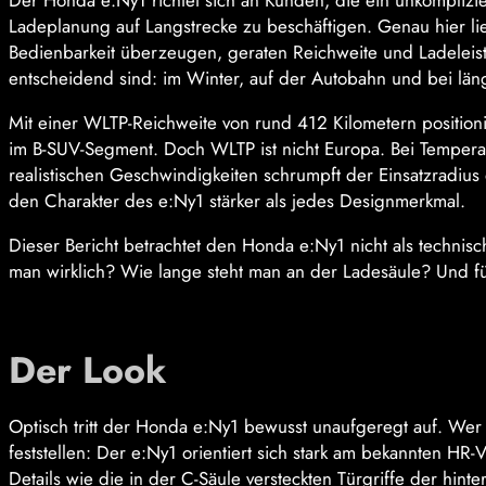
Der Honda e:Ny1 richtet sich an Kunden, die ein unkomplizier
Ladeplanung auf Langstrecke zu beschäftigen. Genau hier lie
Bedienbarkeit überzeugen, geraten Reichweite und Ladeleistu
entscheidend sind: im Winter, auf der Autobahn und bei län
Mit einer WLTP-Reichweite von rund 412 Kilometern positio
im B-SUV-Segment. Doch WLTP ist nicht Europa. Bei Temperat
realistischen Geschwindigkeiten schrumpft der Einsatzradiu
den Charakter des e:Ny1 stärker als jedes Designmerkmal.
Dieser Bericht betrachtet den Honda e:Ny1 nicht als techn
man wirklich? Wie lange steht man an der Ladesäule? Und fü
Der Look
Optisch tritt der Honda e:Ny1 bewusst unaufgeregt auf. Wer e
feststellen: Der e:Ny1 orientiert sich stark am bekannten HR-V
Details wie die in der C-Säule versteckten Türgriffe der hi