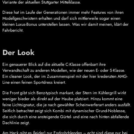
Variante der aktuellen Stuttgarter Mittelklasse.
Diese hat im Laufe der Generationen immer mehr Features von ihren
Modellgeschwistern erhalten und darf sich mittlerweile sogar einen
kleinen Luxus-Bonus unterstellen lassen. Was wir damit meinen, klärt der
Fahrbericht.
Der Look
Ein genauerer Blick auf die aktuelle C-Klasse offenbart ihre
Verwandtschaft zu anderen Modellen, wie der neuen E- oder S-Klasse.
Ein cleaner Look, der im Zusammenspiel mit der hier kredenzten AMG-
Line einen feinen Sportdress kreiert.
Die Front gibt sich Benz-typisch markant, der Stern im Kühlergrill wirkt
weniger bieder als direkt auf der Haube platziert. Hinzu kommt eine
feine Lichtsignatur, die je nach gewählter Scheinwerferart anders ausfällt.
Seitlich betrachtet zeigt sich Kombi mit dynamischer Grund-Noblesse,
die sich durch eine ansteigende Gürtel- und eine nach hinten abfallende
Dachlinie zeigt.
Am Heck gibt es (leider) nur Endrohrblenden – echt sind diese nur bei