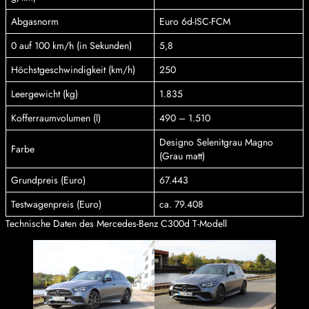
Abgasnorm
Euro 6d-ISC-FCM
0 auf 100 km/h (in Sekunden)
5,8
Höchstgeschwindigkeit (km/h)
250
Leergewicht (kg)
1.835
Kofferraumvolumen (l)
490 – 1.510
Designo Selenitgrau Magno
Farbe
(Grau matt)
Grundpreis (Euro)
67.443
Testwagenpreis (Euro)
ca. 79.408
Technische Daten des Mercedes-Benz C300d T-Modell