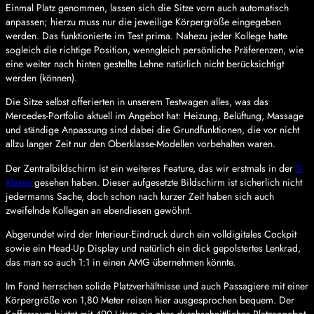
Einmal Platz genommen, lassen sich die Sitze vorn auch automatisch
anpassen; hierzu muss nur die jeweilige Körpergröße eingegeben
werden. Das funktionierte im Test prima. Nahezu jeder Kollege hatte
sogleich die richtige Position, wenngleich persönliche Präferenzen, wie
eine weiter nach hinten gestellte Lehne natürlich nicht berücksichtigt
werden (können).
Die Sitze selbst offerierten in unserem Testwagen alles, was das
Mercedes-Portfolio aktuell im Angebot hat: Heizung, Belüftung, Massage
und ständige Anpassung sind dabei die Grundfunktionen, die vor nicht
allzu langer Zeit nur den Oberklasse-Modellen vorbehalten waren.
Der Zentralbildschirm ist ein weiteres Feature, das wir erstmals in der
S-
Klasse
gesehen haben. Dieser aufgesetzte Bildschirm ist sicherlich nicht
jedermanns Sache, doch schon nach kurzer Zeit haben sich auch
zweifelnde Kollegen an ebendiesen gewöhnt.
Abgerundet wird der Interieur-Eindruck durch ein volldigitales Cockpit
sowie ein Head-Up Display und natürlich ein dick gepolstertes Lenkrad,
das man so auch 1:1 in einen AMG übernehmen könnte.
Im Fond herrschen solide Platzverhältnisse und auch Passagiere mit einer
Körpergröße von 1,80 Meter reisen hier ausgesprochen bequem. Der