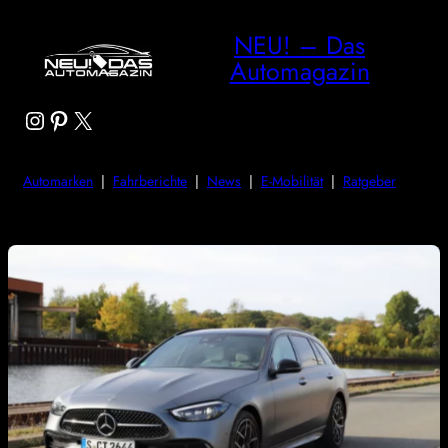
NEU! – Das
Automagazin
Instagram
Pinterest
X
Automarken
|
Fahrberichte
|
News
|
E-Mobilität
|
Ratgeber