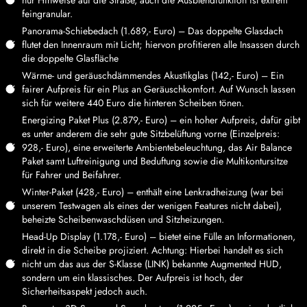
feingranular.
Panorama-Schiebedach (1.689,- Euro) – Das doppelte Glasdach
flutet den Innenraum mit Licht; hiervon profitieren alle Insassen durch
die doppelte Glasfläche
Wärme- und geräuschdämmendes Akustikglas (142,- Euro) – Ein
fairer Aufpreis für ein Plus an Geräuschkomfort. Auf Wunsch lassen
sich für weitere 440 Euro die hinteren Scheiben tönen.
Energizing Paket Plus (2.879,- Euro) – ein hoher Aufpreis, dafür gibt
es unter anderem die sehr gute Sitzbelüftung vorne (Einzelpreis:
928,- Euro), eine erweiterte Ambientebeleuchtung, das Air Balance
Paket samt Luftreinigung und Beduftung sowie die Multikontursitze
für Fahrer und Beifahrer.
Winter-Paket (428,- Euro) – enthält eine Lenkradheizung (war bei
unserem Testwagen als eines der wenigen Features nicht dabei),
beheizte Scheibenwaschdüsen und Sitzheizungen.
Head-Up Display (1.178,- Euro) – bietet eine Fülle an Informationen,
direkt in die Scheibe projiziert. Achtung: Hierbei handelt es sich
nicht um das aus der S-Klasse (LINK) bekannte Augmented HUD,
sondern um ein klassisches. Der Aufpreis ist hoch, der
Sicherheitsaspekt jedoch auch.