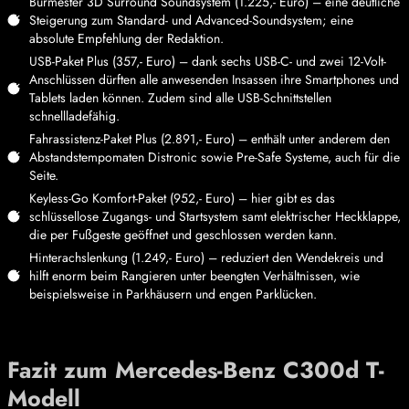
Burmester 3D Surround Soundsystem (1.225,- Euro) – eine deutliche
Steigerung zum Standard- und Advanced-Soundsystem; eine
absolute Empfehlung der Redaktion.
USB-Paket Plus (357,- Euro) – dank sechs USB-C- und zwei 12-Volt-
Anschlüssen dürften alle anwesenden Insassen ihre Smartphones und
Tablets laden können. Zudem sind alle USB-Schnittstellen
schnellladefähig.
Fahrassistenz-Paket Plus (2.891,- Euro) – enthält unter anderem den
Abstandstempomaten Distronic sowie Pre-Safe Systeme, auch für die
Seite.
Keyless-Go Komfort-Paket (952,- Euro) – hier gibt es das
schlüssellose Zugangs- und Startsystem samt elektrischer Heckklappe,
die per Fußgeste geöffnet und geschlossen werden kann.
Hinterachslenkung (1.249,- Euro) – reduziert den Wendekreis und
hilft enorm beim Rangieren unter beengten Verhältnissen, wie
beispielsweise in Parkhäusern und engen Parklücken.
Fazit zum Mercedes-Benz C300d T-
Modell