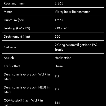
Radstand (mm)
2.865
Motor
Vierzylinder-Reihenmotor
Hubraum (ccm)
1.993
Leistung (kW / PS)
210 / 265
Drehmoment (Nm)
550
9-Gang-Automatikgetriebe (9G-
Getriebe
Tronic)
Antrieb
Heckantrieb
Kraftstoffart
Diesel
Durchschnittsverbrauch (WLTP in
5,5
Liter)
Durchschnittsverbrauch (NEU! in
5,6
Liter)
CO²-Ausstoß (nach WLTP in
144
g/km)