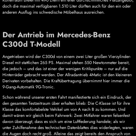
Kofferraum bietet mit 490 Litern ein eher durchschnittliches Platzangebot,
doch die maximal verfügbaren 1.510 Liter dürften auch für den ein oder
anderen Ausflug ins schwedische Möbelhaus ausreichen.
Der Antrieb im Mercedes-Benz
C300d T-Modell
Angetrieben wird der C300d von einem zwei Liter großen Vierzylinder-
Diesel mit stattlichen 265 PS. Maximal stehen 550 Newtonmeter bereit,
die jedoch – und das ist einer der wenigen Kritikpunkte – nur auf die
Hinterräder gebracht werden. Der Allradantrieb 4Matic ist den kleineren
Derivaten vorbehalten. Die Kraftübertragung übernimmt hier immer die
9-Gang-Automatik 9G-Tronic.
Schon während unserer ersten Fahrt manifestierte sich ein Eindruck, der
den gesamten Testzeitraum über erhalten blieb: Die C-Klasse ist für ihre
Klasse das komfortabelste Vehikel um von A nach B zu kommen. Und
damit wären wir gleich beim Fahrwerk: Zwei Mitfahrer waren felsenfest
davon überzeugt, dass es sich um eine Luftfederung handele; als wir
unter Zuhilfenahme des technischen Datenblattes dies widerlegten, waren
die Augen doch recht groß. Alleine das zeigt bereits den Anspruch von