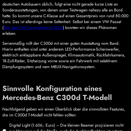
deutschen Autobauern üblich, folgt eine nicht gerade kurze Liste an
Sonderausstattungen, von denen unser Testwagen nahezu alle an Bord
hatte. So kommt unsere C-Klasse auf einen Gesamtpreis von rund 80.000
Euro. Das ist allerdings keine Seltenheit. Selbst bei einem VW Passat
(
Test des VW Passat eHybrid 2026
) konnten wir dieses Phänomen
erleben.
Serienmäßig rollt der C300d mit einer guten Ausstattung vom Band.
Hierin enthalten sind unter anderem LED-Performance-Scheinwerfer,
elektrisch anklappbare Außenspiegel, Klimaautomatik, Rückfahrkamera,
18-Zoll-Räder, Sitzheizung vorne sowie ein Fahrwerk mit selektivem
Dämpfungssystem und nem MBUX-Navigationssystem.
Sinnvolle Konfiguration eines
Mercedes-Benz C300d T-Modell
Nachfolgend geben wir einen Überblick über die sinnvollsten Features,
die im C300d T-Modell nicht fehlen sollten:
Digital Light (1.606,- Euro) – Die kleinen Beamer projizieren nicht
nur Hinweise auf die Straße, auch die Ausblendfunktion ist extrem