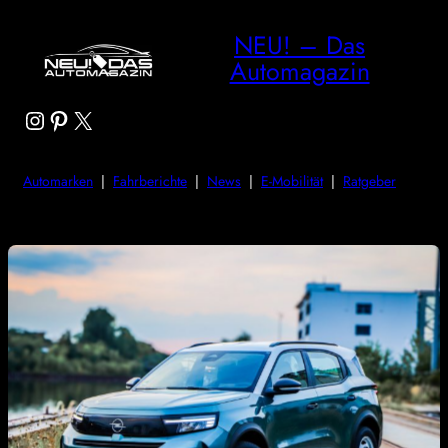
NEU! – Das
Automagazin
Instagram
Pinterest
X
Automarken
|
Fahrberichte
|
News
|
E-Mobilität
|
Ratgeber