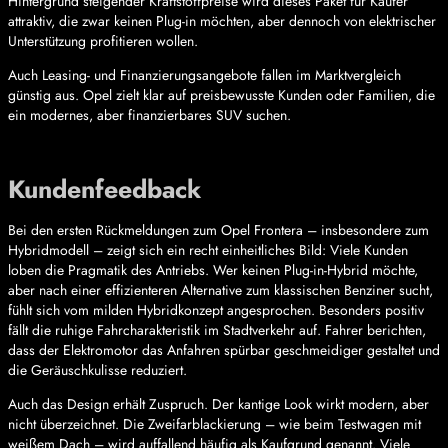
Hintergrund steigender Kraftstoffpreise wird dieses Paket für Käufer
attraktiv, die zwar keinen Plug-in möchten, aber dennoch von elektrischer
Unterstützung profitieren wollen.
Auch Leasing- und Finanzierungsangebote fallen im Marktvergleich
günstig aus. Opel zielt klar auf preisbewusste Kunden oder Familien, die
ein modernes, aber finanzierbares SUV suchen.
Kundenfeedback
Bei den ersten Rückmeldungen zum Opel Frontera – insbesondere zum
Hybridmodell – zeigt sich ein recht einheitliches Bild: Viele Kunden
loben die Pragmatik des Antriebs. Wer keinen Plug-in-Hybrid möchte,
aber nach einer effizienteren Alternative zum klassischen Benziner sucht,
fühlt sich vom milden Hybridkonzept angesprochen. Besonders positiv
fällt die ruhige Fahrcharakteristik im Stadtverkehr auf. Fahrer berichten,
dass der Elektromotor das Anfahren spürbar geschmeidiger gestaltet und
die Geräuschkulisse reduziert.
Auch das Design erhält Zuspruch. Der kantige Look wirkt modern, aber
nicht überzeichnet. Die Zweifarblackierung – wie beim Testwagen mit
weißem Dach – wird auffallend häufig als Kaufgrund genannt. Viele