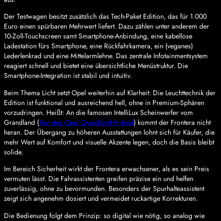
Der Testwagen besitzt zusätzlich das Tech-Paket Edition, das für 1.000
Euro einen spürbaren Mehrwert liefert. Dazu zählen unter anderem der
10-Zoll-Touchscreen samt Smartphone-Anbindung, eine kabellose
Ladestation fürs Smartphone, eine Rückfahrkamera, ein (veganes)
Lederlenkrad und eine Mittelarmlehne. Das zentrale Infotainmentsystem
reagiert schnell und bietet eine übersichtliche Menüstruktur. Die
Smartphone-Integration ist stabil und intuitiv.
Beim Thema Licht setzt Opel weiterhin auf Klarheit: Die Leuchttechnik der
Edition ist funktional und ausreichend hell, ohne in Premium-Sphären
vorzudringen. Heißt: An die famosen IntelliLux Scheinwerfer vom
Grandland (
Test des Opel Grandland Hybrid
) kommt der Frontera nicht
heran. Der Übergang zu höheren Ausstattungen lohnt sich für Käufer, die
mehr Wert auf Komfort und visuelle Akzente legen, doch die Basis bleibt
solide.
Im Bereich Sicherheit wirkt der Frontera erwachsener, als es sein Preis
vermuten lässt. Die Fahrassistenten greifen präzise ein und helfen
zuverlässig, ohne zu bevormunden. Besonders der Spurhalteassistent
zeigt sich angenehm dosiert und vermeidet ruckartige Korrekturen.
Die Bedienung folgt dem Prinzip: so digital wie nötig, so analog wie