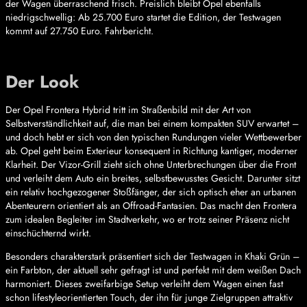
der Wagen überraschend frisch. Preislich bleibt Opel ebenfalls
niedrigschwellig: Ab 25.700 Euro startet die Edition, der Testwagen
kommt auf 27.750 Euro. Fahrbericht.
Der Look
Der Opel Frontera Hybrid tritt im Straßenbild mit der Art von
Selbstverständlichkeit auf, die man bei einem kompakten SUV erwartet –
und doch hebt er sich von den typischen Rundungen vieler Wettbewerber
ab. Opel geht beim Exterieur konsequent in Richtung kantiger, moderner
Klarheit. Der Vizor-Grill zieht sich ohne Unterbrechungen über die Front
und verleiht dem Auto ein breites, selbstbewusstes Gesicht. Darunter sitzt
ein relativ hochgezogener Stoßfänger, der sich optisch eher an urbanen
Abenteurern orientiert als an Offroad-Fantasien. Das macht den Frontera
zum idealen Begleiter im Stadtverkehr, wo er trotz seiner Präsenz nicht
einschüchternd wirkt.
Besonders charakterstark präsentiert sich der Testwagen in Khaki Grün –
ein Farbton, der aktuell sehr gefragt ist und perfekt mit dem weißen Dach
harmoniert. Dieses zweifarbige Setup verleiht dem Wagen einen fast
schon lifestyleorientierten Touch, der ihn für junge Zielgruppen attraktiv