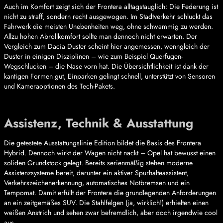
Auch im Komfort zeigt sich der Frontera alltagstauglich: Die Federung ist
nicht zu straff, sondern recht ausgewogen. Im Stadtverkehr schluckt das
Fahrwerk die meisten Unebenheiten weg, ohne schwammig zu werden.
Allzu hohen Abrollkomfort sollte man dennoch nicht erwarten. Der
Vergleich zum Dacia Duster scheint hier angemessen, wenngleich der
Duster in einigen Disziplinen – wie zum Beispiel Querfugen-
Wegschlucken – die Nase vorn hat. Die Übersichtlichkeit ist dank der
kantigen Formen gut, Einparken gelingt schnell, unterstützt von Sensoren
und Kameraoptionen des Tech-Pakets.
Assistenz, Technik & Ausstattung
Die getestete Ausstattungslinie Edition bildet die Basis des Frontera
Hybrid. Dennoch wirkt der Wagen nicht nackt – Opel hat bewusst einen
soliden Grundstock gelegt. Bereits serienmäßig stehen moderne
Assistenzsysteme bereit, darunter ein aktiver Spurhalteassistent,
Verkehrszeichenerkennung, automatisches Notbremsen und ein
Tempomat. Damit erfüllt der Frontera die grundlegenden Anforderungen
an ein zeitgemäßes SUV. Die Stahlfelgen (ja, wirklich!) erhielten einen
weißen Anstrich und sehen zwar befremdlich, aber doch irgendwie cool
aus.