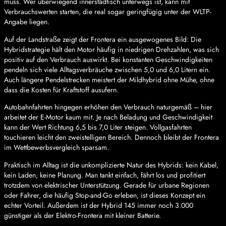
muss. Wer überwiegend innerstädtisch unterwegs ist, kann mit
Verbrauchswerten starten, die real sogar geringfügig unter der WLTP-
Angabe liegen.
Auf der Landstraße zeigt der Frontera ein ausgewogenes Bild: Die
Hybridstrategie hält den Motor häufig in niedrigen Drehzahlen, was sich
positiv auf den Verbrauch auswirkt. Bei konstanten Geschwindigkeiten
pendeln sich viele Alltagsverbräuche zwischen 5,0 und 6,0 Litern ein.
Auch längere Pendelstrecken meistert der Mildhybrid ohne Mühe, ohne
dass die Kosten für Kraftstoff ausufern.
Autobahnfahrten hingegen erhöhen den Verbrauch naturgemäß – hier
arbeitet der E-Motor kaum mit. Je nach Beladung und Geschwindigkeit
kann der Wert Richtung 6,5 bis 7,0 Liter steigen. Vollgasfahrten
touchieren leicht den zweistelligen Bereich. Dennoch bleibt der Frontera
im Wettbewerbsvergleich sparsam.
Praktisch im Alltag ist die unkomplizierte Natur des Hybrids: kein Kabel,
kein Laden, keine Planung. Man tankt einfach, fährt los und profitiert
trotzdem von elektrischer Unterstützung. Gerade für urbane Regionen
oder Fahrer, die häufig Stop-and-Go erleben, ist dieses Konzept ein
echter Vorteil. Außerdem ist der Hybrid 145 immer noch 3.000
günstiger als der Elektro-Frontera mit kleiner Batterie.