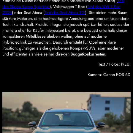
Eine halbe Klasse darüber finden sich Modelle wie Skoda Karoq (
Test
des Skoda Karoq Sportline
), Volkswagen T-Roc (
Test des VW T-Roc
2025
) oder Seat Ateca (
Test des Seat Ateca TDI
). Sie bieten mehr Raum,
stärkere Motoren, eine hochwertigere Anmutung und eine umfassendere
Techniklandschaft. Preislich liegen sie jedoch spürbar höher, sodass der
Frontera eher für Käufer interessant bleibt, die bewusst unterhalb dieser
kompakteren Mittelklasse bleiben wollen, ohne auf moderne
Hybridtechnik zu verzichten. Dadurch entsteht für Opel eine klare
Position: günstiger als die gehobenen Kompakt-SUVs, aber moderner
und effizienter als viele seiner direkten Budgetkonkurrenten.
Text / Fotos: NEU!
Kamera: Canon EOS 6D