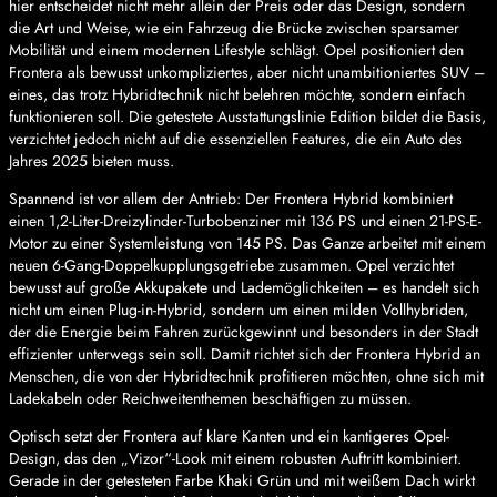
hier entscheidet nicht mehr allein der Preis oder das Design, sondern
die Art und Weise, wie ein Fahrzeug die Brücke zwischen sparsamer
Mobilität und einem modernen Lifestyle schlägt. Opel positioniert den
Frontera als bewusst unkompliziertes, aber nicht unambitioniertes SUV –
eines, das trotz Hybridtechnik nicht belehren möchte, sondern einfach
funktionieren soll. Die getestete Ausstattungslinie Edition bildet die Basis,
verzichtet jedoch nicht auf die essenziellen Features, die ein Auto des
Jahres 2025 bieten muss.
Spannend ist vor allem der Antrieb: Der Frontera Hybrid kombiniert
einen 1,2-Liter-Dreizylinder-Turbobenziner mit 136 PS und einen 21-PS-E-
Motor zu einer Systemleistung von 145 PS. Das Ganze arbeitet mit einem
neuen 6-Gang-Doppelkupplungsgetriebe zusammen. Opel verzichtet
bewusst auf große Akkupakete und Lademöglichkeiten – es handelt sich
nicht um einen Plug-in-Hybrid, sondern um einen milden Vollhybriden,
der die Energie beim Fahren zurückgewinnt und besonders in der Stadt
effizienter unterwegs sein soll. Damit richtet sich der Frontera Hybrid an
Menschen, die von der Hybridtechnik profitieren möchten, ohne sich mit
Ladekabeln oder Reichweitenthemen beschäftigen zu müssen.
Optisch setzt der Frontera auf klare Kanten und ein kantigeres Opel-
Design, das den „Vizor“-Look mit einem robusten Auftritt kombiniert.
Gerade in der getesteten Farbe Khaki Grün und mit weißem Dach wirkt