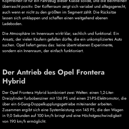
Kopffreiheit ist für ein Fahrzeug dieser Klasse solide, und die Beinfreiheit
überrascht positiv. Der Kofferraum zeigt sich variabel und alltagsgerecht,
auch wenn er nicht zu den größten im Segment zählt. Die Rücksitze
lassen sich umklappen und schaffen einen weitgehend ebenen
Ladeboden.
Die Atmosphäre im Innenraum wirkt klar, sachlich und funktional. Ein
Ansatz, der vielen Käufern gefallen dürfte, die ein unkompliziertes Auto
suchen. Opel liefert genau das: keine übertriebenen Experimente,
sondern ein Innenraum, der einfach funktioniert.
Der Antrieb des Opel Frontera
Hybrid
Der Opel Frontera Hybrid kombiniert zwei Welten: einen 1,2-Liter-
Dreizylinder-Turbobenziner mit 136 PS und einen 21-PS-Elektromotor, die
über ein 6-Gang-Doppelkupplungsgetriebe miteinander arbeiten.
Zusammen ergibt sich eine Systemleistung von 145 PS, die den Wagen
in 9,0 Sekunden auf 100 km/h bringt und eine Höchstgeschwindigkeit
von 190 km/h ermöglicht.