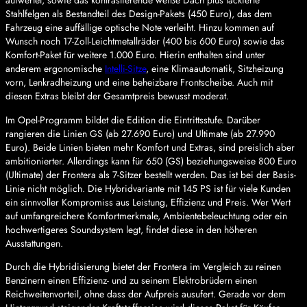
aufwertet, sowie das kontrastierende weiße Dach plus lackierte
Stahlfelgen als Bestandteil des Design-Pakets (450 Euro), das dem
Fahrzeug eine auffällige optische Note verleiht. Hinzu kommen auf
Wunsch noch 17-Zoll-Leichtmetallräder (400 bis 600 Euro) sowie das
Komfort-Paket für weitere 1.000 Euro. Hierin enthalten sind unter
anderem ergonomische
Intelli-Sitze
, eine Klimaautomatik, Sitzheizung
vorn, Lenkradheizung und eine beheizbare Frontscheibe. Auch mit
diesen Extras bleibt der Gesamtpreis bewusst moderat.
Im Opel-Programm bildet die Edition die Eintrittsstufe. Darüber
rangieren die Linien GS (ab 27.690 Euro) und Ultimate (ab 27.990
Euro). Beide Linien bieten mehr Komfort und Extras, sind preislich aber
ambitionierter. Allerdings kann für 650 (GS) beziehungsweise 800 Euro
(Ultimate) der Frontera als 7-Sitzer bestellt werden. Das ist bei der Basis-
Linie nicht möglich. Die Hybridvariante mit 145 PS ist für viele Kunden
ein sinnvoller Kompromiss aus Leistung, Effizienz und Preis. Wer Wert
auf umfangreichere Komfortmerkmale, Ambientebeleuchtung oder ein
hochwertigeres Soundsystem legt, findet diese in den höheren
Ausstattungen.
Durch die Hybridisierung bietet der Frontera im Vergleich zu reinen
Benzinern einen Effizienz- und zu seinem Elektrobrüdern einen
Reichweitenvorteil, ohne dass der Aufpreis ausufert. Gerade vor dem