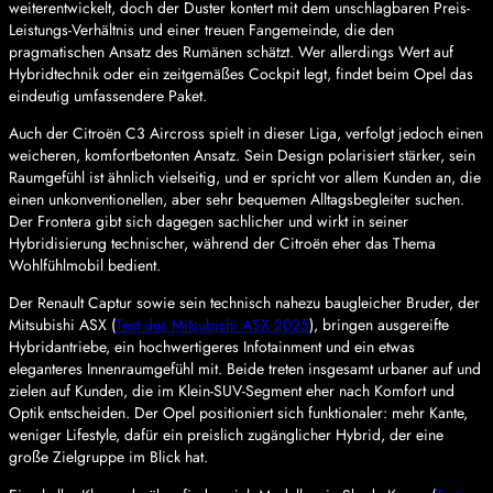
weiterentwickelt, doch der Duster kontert mit dem unschlagbaren Preis-
Leistungs-Verhältnis und einer treuen Fangemeinde, die den
pragmatischen Ansatz des Rumänen schätzt. Wer allerdings Wert auf
Hybridtechnik oder ein zeitgemäßes Cockpit legt, findet beim Opel das
eindeutig umfassendere Paket.
Auch der Citroën C3 Aircross spielt in dieser Liga, verfolgt jedoch einen
weicheren, komfortbetonten Ansatz. Sein Design polarisiert stärker, sein
Raumgefühl ist ähnlich vielseitig, und er spricht vor allem Kunden an, die
einen unkonventionellen, aber sehr bequemen Alltagsbegleiter suchen.
Der Frontera gibt sich dagegen sachlicher und wirkt in seiner
Hybridisierung technischer, während der Citroën eher das Thema
Wohlfühlmobil bedient.
Der Renault Captur sowie sein technisch nahezu baugleicher Bruder, der
Mitsubishi ASX (
Test des Mitsubishi ASX 2025
), bringen ausgereifte
Hybridantriebe, ein hochwertigeres Infotainment und ein etwas
eleganteres Innenraumgefühl mit. Beide treten insgesamt urbaner auf und
zielen auf Kunden, die im Klein-SUV-Segment eher nach Komfort und
Optik entscheiden. Der Opel positioniert sich funktionaler: mehr Kante,
weniger Lifestyle, dafür ein preislich zugänglicher Hybrid, der eine
große Zielgruppe im Blick hat.