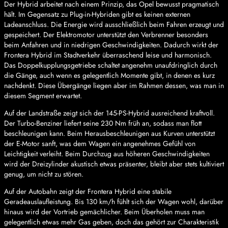
Der Hybrid arbeitet nach einem Prinzip, das Opel bewusst pragmatisch
hält. Im Gegensatz zu Plug-in-Hybriden gibt es keinen externen
Ladeanschluss. Die Energie wird ausschließlich beim Fahren erzeugt und
gespeichert. Der Elektromotor unterstützt den Verbrenner besonders
beim Anfahren und in niedrigen Geschwindigkeiten. Dadurch wirkt der
Frontera Hybrid im Stadtverkehr überraschend leise und harmonisch.
Das Doppelkupplungsgetriebe schaltet angenehm unaufdringlich durch
die Gänge, auch wenn es gelegentlich Momente gibt, in denen es kurz
nachdenkt. Diese Übergänge liegen aber im Rahmen dessen, was man in
diesem Segment erwartet.
Auf der Landstraße zeigt sich der 145-PS-Hybrid ausreichend kraftvoll.
Der Turbo-Benziner liefert seine 230 Nm früh an, sodass man flott
beschleunigen kann. Beim Herausbeschleunigen aus Kurven unterstützt
der E-Motor sanft, was dem Wagen ein angenehmes Gefühl von
Leichtigkeit verleiht. Beim Durchzug aus höheren Geschwindigkeiten
wird der Dreizylinder akustisch etwas präsenter, bleibt aber stets kultiviert
genug, um nicht zu stören.
Auf der Autobahn zeigt der Frontera Hybrid eine stabile
Geradeauslaufleistung. Bis 130 km/h fühlt sich der Wagen wohl, darüber
hinaus wird der Vortrieb gemächlicher. Beim Überholen muss man
gelegentlich etwas mehr Gas geben, doch das gehört zur Charakteristik