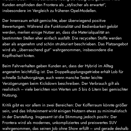
Kunden empfinden den Frontera als „stylischer als erwartet“,
insbesondere im Vergleich zu früheren Opel-Modellen.
Der Innenraum erhält gemischte, aber überwiegend positive
Bewertungen. Während die Funktionalität und Bedienbarkeit gelobt
werden, merken einige Nutzer an, dass die Materialqualität an
bestimmten Stellen eher einfach ausfällt. Die recycelten Stoffe werden
aber als angenehm und schön strukturiert beschrieben. Das Platzangebot
wird als „überraschend gut“ wahrgenommen, insbesondere die
Kopffreiheit hinten.
Beim Fahrverhalten geben Kunden an, dass der Hybrid im Alltag
angenehm leichtfüßig ist. Das Doppelkupplungsgetriebe erhält Lob für
schnelle Schaltvorgänge, auch wenn manche Tester leichte
Verzögerungen beim Kickdown beschreiben. Der Verbrauch gilt als
realistisch – viele berichten von Werten um 5 bis 6 Litern bei gemischter
Nutzung.
Kritik gibt es vor allem in zwei Bereichen: Der Kofferraum könnte größer
sein, und das Infotainment wirkt einigen Nutzern etwas zu minimalistisch
in der Darstellung. Insgesamt ist die Stimmung jedoch positiv: Der
Frontera wird als modernes, unkompliziertes und preiswertes SUV
wahrgenommen, das seinen Job ohne Show erfüllt – und gerade deshalb