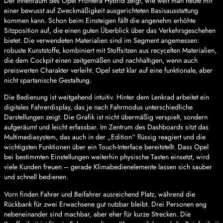
Der Innenraum des Opel Frontera Hybrid zeigt, wie weit man heute mit
einer bewusst auf Zweckmäßigkeit ausgerichteten Basisausstattung
kommen kann. Schon beim Einsteigen fällt die angenehm erhöhte
Sitzposition auf, die einen guten Überblick über das Verkehrsgeschehen
bietet. Die verwendeten Materialien sind im Segment angemessen:
robuste Kunststoffe, kombiniert mit Stoffsitzen aus recycelten Materialien,
die dem Cockpit einen zeitgemäßen und nachhaltigen, wenn auch
preiswerten Charakter verleiht. Opel setzt klar auf eine funktionale, aber
nicht spartanische Gestaltung.
Die Bedienung ist weitgehend intuitiv. Hinter dem Lenkrad arbeitet ein
digitales Fahrerdisplay, das je nach Fahrmodus unterschiedliche
Darstellungen zeigt. Die Grafik ist nicht übermäßig verspielt, sondern
aufgeräumt und leicht erfassbar. Im Zentrum des Dashboards sitzt das
Multimediasystem, das auch in der „Edition“ flüssig reagiert und die
wichtigsten Funktionen über ein Touch-Interface bereitstellt. Dass Opel
bei bestimmten Einstellungen weiterhin physische Tasten einsetzt, wird
viele Kunden freuen – gerade Klimabedienelemente lassen sich sauber
und schnell bedienen.
Vorn finden Fahrer und Beifahrer ausreichend Platz, während die
Rückbank für zwei Erwachsene gut nutzbar bleibt. Drei Personen eng
nebeneinander sind machbar, aber eher für kurze Strecken. Die