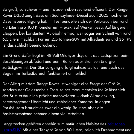
So groß, so schwer – und trotzdem überraschend effizient. Der Range
Rover D350 zeigt, dass ein Sechszylinder-Diesel auch 2025 noch eine
Daseinsberechtigung hat. Im Test pendelte sich der Verbrauch bei rund
7,8 Litern pro 100 Kilometer ein – exakt auf Werksniveau. Auf längeren
Etappen, bei konstantem Autobahntempo, war sogar ein Schnitt von rund
6,5 Litern machbar. Für ein 2,5-Tonnen-SUV mit Allradantrieb und 351 PS
ist das schlicht beeindruckend.
Ein Grund dafür liegt im 48-Volt-Mildhybridsystem, das Lastspitzen beim
Beschleunigen abfedert und beim Rollen oder Bremsen Energie
zurückgewinnt. Der Startvorgang erfolgt nahezu lautlos, und auch das
Segeln im Teillastbereich funktioniert unmerklich.
Der Alltag mit dem Range Rover ist weniger eine Frage der Größe,
sondern der Gelassenheit. Trotz seiner monumentalen Maße lässt sich
der Brite erstaunlich präzise manövrieren – dank Allradlenkung,
hervorragender Übersicht und zahlreicher Kameras. In engen
Parkhäusern braucht es zwar ein wenig Routine, aber die
Assistenzsysteme nehmen einem viel Arbeit ab.
Langstrecken gehören ohnehin zum natürlichen Habitat des
britischen
Luxus-SUV
. Mit einer Tankgröße von 80 Litern, reichlich Drehmoment und