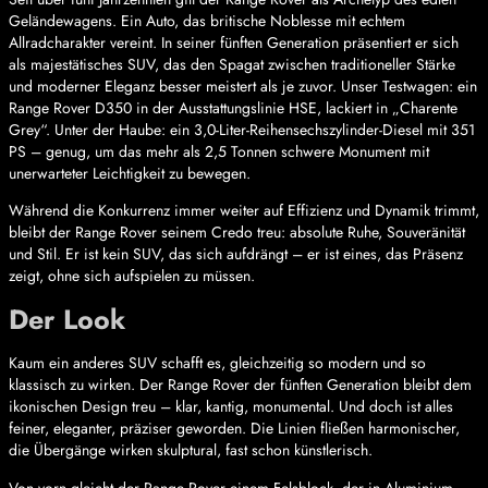
Geländewagens. Ein Auto, das britische Noblesse mit echtem
Allradcharakter vereint. In seiner fünften Generation präsentiert er sich
als majestätisches SUV, das den Spagat zwischen traditioneller Stärke
und moderner Eleganz besser meistert als je zuvor. Unser Testwagen: ein
Range Rover D350 in der Ausstattungslinie HSE, lackiert in „Charente
Grey“. Unter der Haube: ein 3,0-Liter-Reihensechszylinder-Diesel mit 351
PS – genug, um das mehr als 2,5 Tonnen schwere Monument mit
unerwarteter Leichtigkeit zu bewegen.
Während die Konkurrenz immer weiter auf Effizienz und Dynamik trimmt,
bleibt der Range Rover seinem Credo treu: absolute Ruhe, Souveränität
und Stil. Er ist kein SUV, das sich aufdrängt – er ist eines, das Präsenz
zeigt, ohne sich aufspielen zu müssen.
Der Look
Kaum ein anderes SUV schafft es, gleichzeitig so modern und so
klassisch zu wirken. Der Range Rover der fünften Generation bleibt dem
ikonischen Design treu – klar, kantig, monumental. Und doch ist alles
feiner, eleganter, präziser geworden. Die Linien fließen harmonischer,
die Übergänge wirken skulptural, fast schon künstlerisch.
Von vorn gleicht der Range Rover einem Felsblock, der in Aluminium