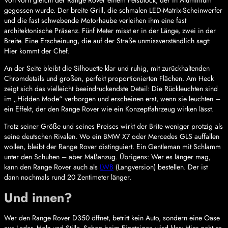
gegossen wurde. Der breite Grill, die schmalen LED-Matrix-Scheinwerfer
und die fast schwebende Motorhaube verleihen ihm eine fast
architektonische Präsenz. Fünf Meter misst er in der Länge, zwei in der
Breite. Eine Erscheinung, die auf der Straße unmissverständlich sagt:
Hier kommt der Chef.
An der Seite bleibt die Silhouette klar und ruhig, mit zurückhaltenden
Chromdetails und großen, perfekt proportionierten Flächen. Am Heck
zeigt sich das vielleicht beeindruckendste Detail: Die Rückleuchten sind
im „Hidden Mode“ verborgen und erscheinen erst, wenn sie leuchten –
ein Effekt, der den Range Rover wie ein Konzeptfahrzeug wirken lässt.
Trotz seiner Größe und seines Preises wirkt der Brite weniger protzig als
seine deutschen Rivalen. Wo ein BMW X7 oder Mercedes GLS auffallen
wollen, bleibt der Range Rover distinguiert. Ein Gentleman mit Schlamm
unter den Schuhen – aber Maßanzug. Übrigens: Wer es länger mag,
kann den Range Rover auch als
LWB
(Langversion) bestellen. Der ist
dann nochmals rund 20 Zentimeter länger.
Und innen?
Wer den Range Rover D350 öffnet, betritt kein Auto, sondern eine Oase