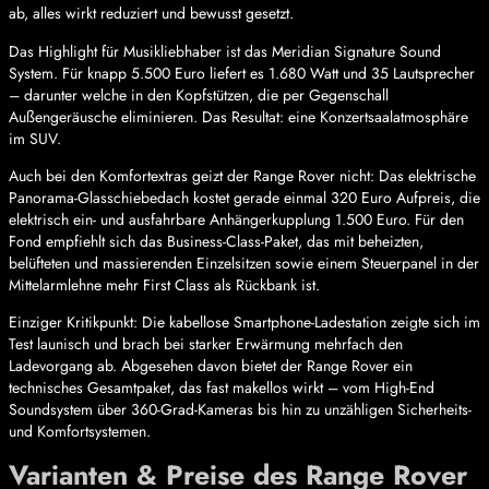
ab, alles wirkt reduziert und bewusst gesetzt.
Das Highlight für Musikliebhaber ist das Meridian Signature Sound
System. Für knapp 5.500 Euro liefert es 1.680 Watt und 35 Lautsprecher
– darunter welche in den Kopfstützen, die per Gegenschall
Außengeräusche eliminieren. Das Resultat: eine Konzertsaalatmosphäre
im SUV.
Auch bei den Komfortextras geizt der Range Rover nicht: Das elektrische
Panorama-Glasschiebedach kostet gerade einmal 320 Euro Aufpreis, die
elektrisch ein- und ausfahrbare Anhängerkupplung 1.500 Euro. Für den
Fond empfiehlt sich das Business-Class-Paket, das mit beheizten,
belüfteten und massierenden Einzelsitzen sowie einem Steuerpanel in der
Mittelarmlehne mehr First Class als Rückbank ist.
Einziger Kritikpunkt: Die kabellose Smartphone-Ladestation zeigte sich im
Test launisch und brach bei starker Erwärmung mehrfach den
Ladevorgang ab. Abgesehen davon bietet der Range Rover ein
technisches Gesamtpaket, das fast makellos wirkt – vom High-End
Soundsystem über 360-Grad-Kameras bis hin zu unzähligen Sicherheits-
und Komfortsystemen.
Varianten & Preise des Range Rover