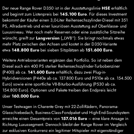
Der neue Range Rover D350 ist in der Ausstattungslinie
HSE
erhältlich
und beginnt zum Listenpreis bei
145.100 Euro
. Für dieses Investment
bekommt der Käufer einen 3,0-Liter Reihensechszylinder-Diesel mit 351
PS, Allradantrieb und einer luxuriösen Ausstattung auf Oberklasse- und
Luxusniveau. Wer noch mehr Reserven oder eine zusätzliche Sitzreihe
wünscht, greift zur
Langversion
(„LWB“): Sie bringt nochmals etwas
mehr Platz zwischen den Achsen und kostet in der D350-Variante
etwa
148.800 Euro
bei sieben Sitzplätzen ab
151.600 Euro
.
Weitere Antriebsvarianten ergänzen das Portfolio. So ist neben dem
Diesel auch ein 400 PS starker Reihensechszylinder-Turbobenziner
(P400) ab ca.
141.600 Euro
erhältlich, dazu zwei Plug-in-
Hybridversionen (P440e ab ca. 137.800 Euro und P510e ab ca. 154.500
Euro) sowie eine sportliche V8-Biturbo-Ausführung (P530 ab ca.
154.800 Euro). Optionen und Pakete treiben den Endpreis leicht
über
160.000 Euro
.
Unser Testwagen in Charente Grey mit 22-Zoll-Rädern, Panorama-
Glasschiebedach, Business-Class-Fondpaket und High-End-Soundsystem
erreichte einen Gesamtpreis von
157.016 Euro
– eine klare Ansage in
Richtung Luxussegment. Dennoch bleibt der Range Rover im Vergleich
zur exklusiven Konkurrenz ein legitimer Mitspieler mit eigenständiger