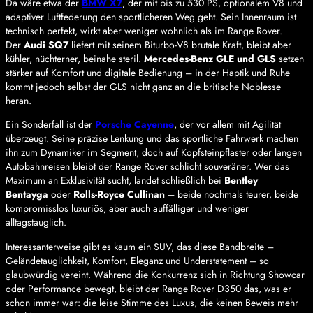
Da wäre etwa der
BMW X7
, der mit bis zu 530 PS, optionalem V8 und
adaptiver Luftfederung den sportlicheren Weg geht. Sein Innenraum ist
technisch perfekt, wirkt aber weniger wohnlich als im Range Rover.
Der
Audi SQ7
liefert mit seinem Biturbo-V8 brutale Kraft, bleibt aber
kühler, nüchterner, beinahe steril.
Mercedes-Benz GLE und GLS
setzen
stärker auf Komfort und digitale Bedienung – in der Haptik und Ruhe
kommt jedoch selbst der GLS nicht ganz an die britische Noblesse
heran.
Ein Sonderfall ist der
Porsche Cayenne
, der vor allem mit Agilität
überzeugt. Seine präzise Lenkung und das sportliche Fahrwerk machen
ihn zum Dynamiker im Segment, doch auf Kopfsteinpflaster oder langen
Autobahnreisen bleibt der Range Rover schlicht souveräner. Wer das
Maximum an Exklusivität sucht, landet schließlich bei
Bentley
Bentayga
oder
Rolls-Royce Cullinan
– beide nochmals teurer, beide
kompromisslos luxuriös, aber auch auffälliger und weniger
alltagstauglich.
Interessanterweise gibt es kaum ein SUV, das diese Bandbreite –
Geländetauglichkeit, Komfort, Eleganz und Understatement – so
glaubwürdig vereint. Während die Konkurrenz sich in Richtung Showcar
oder Performance bewegt, bleibt der Range Rover D350 das, was er
schon immer war: die leise Stimme des Luxus, die keinen Beweis mehr