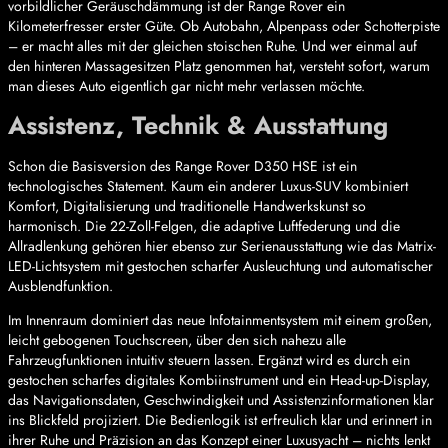
vorbildlicher Geräuschdämmung ist der Range Rover ein
Kilometerfresser erster Güte. Ob Autobahn, Alpenpass oder Schotterpiste
– er macht alles mit der gleichen stoischen Ruhe. Und wer einmal auf
den hinteren Massagesitzen Platz genommen hat, versteht sofort, warum
man dieses Auto eigentlich gar nicht mehr verlassen möchte.
Assistenz, Technik & Ausstattung
Schon die Basisversion des Range Rover D350 HSE ist ein
technologisches Statement. Kaum ein anderer Luxus-SUV kombiniert
Komfort, Digitalisierung und traditionelle Handwerkskunst so
harmonisch. Die 22-Zoll-Felgen, die adaptive Luftfederung und die
Allradlenkung gehören hier ebenso zur Serienausstattung wie das Matrix-
LED-Lichtsystem mit gestochen scharfer Ausleuchtung und automatischer
Ausblendfunktion.
Im Innenraum dominiert das neue Infotainmentsystem mit einem großen,
leicht gebogenen Touchscreen, über den sich nahezu alle
Fahrzeugfunktionen intuitiv steuern lassen. Ergänzt wird es durch ein
gestochen scharfes digitales Kombiinstrument und ein Head-up-Display,
das Navigationsdaten, Geschwindigkeit und Assistenzinformationen klar
ins Blickfeld projiziert. Die Bedienlogik ist erfreulich klar und erinnert in
ihrer Ruhe und Präzision an das Konzept einer Luxusyacht – nichts lenkt