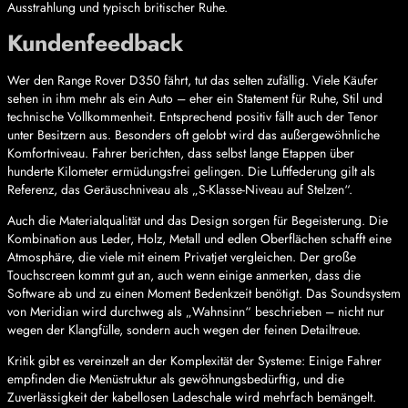
Ausstrahlung und typisch britischer Ruhe.
Kundenfeedback
Wer den Range Rover D350 fährt, tut das selten zufällig. Viele Käufer
sehen in ihm mehr als ein Auto – eher ein Statement für Ruhe, Stil und
technische Vollkommenheit. Entsprechend positiv fällt auch der Tenor
unter Besitzern aus. Besonders oft gelobt wird das außergewöhnliche
Komfortniveau. Fahrer berichten, dass selbst lange Etappen über
hunderte Kilometer ermüdungsfrei gelingen. Die Luftfederung gilt als
Referenz, das Geräuschniveau als „S-Klasse-Niveau auf Stelzen“.
Auch die Materialqualität und das Design sorgen für Begeisterung. Die
Kombination aus Leder, Holz, Metall und edlen Oberflächen schafft eine
Atmosphäre, die viele mit einem Privatjet vergleichen. Der große
Touchscreen kommt gut an, auch wenn einige anmerken, dass die
Software ab und zu einen Moment Bedenkzeit benötigt. Das Soundsystem
von Meridian wird durchweg als „Wahnsinn“ beschrieben – nicht nur
wegen der Klangfülle, sondern auch wegen der feinen Detailtreue.
Kritik gibt es vereinzelt an der Komplexität der Systeme: Einige Fahrer
empfinden die Menüstruktur als gewöhnungsbedürftig, und die
Zuverlässigkeit der kabellosen Ladeschale wird mehrfach bemängelt.