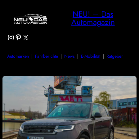
NEU! – Das
Automagazin
Instagram
Pinterest
X
Automarken
|
Fahrberichte
|
News
|
E-Mobilität
|
Ratgeber