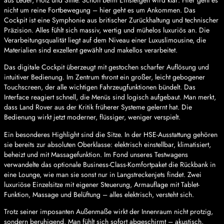
aus Leder, Holz und Stille. Schon beim Einsteigen wird klar: Hier geht es
nicht um reine Fortbewegung – hier geht es um Ankommen. Das
Cockpit ist eine Symphonie aus britischer Zurückhaltung und technischer
Präzision. Alles fühlt sich massiv, wertig und mühelos luxuriös an. Die
Verarbeitungsqualität liegt auf dem Niveau einer Luxuslimousine, die
Materialien sind exzellent gewählt und makellos verarbeitet.
Das digitale Cockpit überzeugt mit gestochen scharfer Auflösung und
intuitiver Bedienung. Im Zentrum thront ein großer, leicht gebogener
Touchscreen, der alle wichtigen Fahrzeugfunktionen bündelt. Das
Interface reagiert schnell, die Menüs sind logisch aufgebaut. Man merkt,
dass Land Rover aus der Kritik früherer Systeme gelernt hat. Die
Bedienung wirkt jetzt moderner, flüssiger, weniger verspielt.
Ein besonderes Highlight sind die Sitze. In der HSE-Ausstattung gehören
sie bereits zur absoluten Oberklasse: elektrisch einstellbar, klimatisiert,
beheizt und mit Massagefunktion. Im Fond unseres Testwagens
verwandelte das optionale Business-Class-Komfortpaket die Rückbank in
eine Lounge, wie man sie sonst nur in Langstreckenjets findet. Zwei
luxuriöse Einzelsitze mit eigener Steuerung, Armauflage mit Tablet-
Funktion, Massage und Belüftung – alles elektrisch, versteht sich.
Trotz seiner imposanten Außenmaße wirkt der Innenraum nicht protzig,
sondern beruhigend. Man fühlt sich sofort abgeschirmt – akustisch,