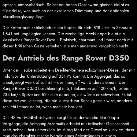
optisch, atmosphärisch. Selbst bei hohen Geschwindigkeiten bleibt es
flüsterleise, was auch an der exzellenten Dämmung und der optionalen
Akustikverglasung liegt.
Der Kofferraum schließlich ist ein Kapitel für sich: 818 Liter im Standard,
1.841 bei umgelegten Lehnen. Die zweiteilige Heckklappe bleibt ein
klassisches Range-Rover-Detail. Praktisch, charmant und immer noch mit
dieser britischen Geste versehen, die man anderswo vergeblich sucht.
Der Antrieb des Range Rover D350
Unter der Haube arbeitet ein Dreiliter-Reihensechszylinder-Diesel, der mit
mildhybrider Unterstützung auf 351 PS kommt. Ein Aggregat, das so
unaufgeregt wie kraftvoll ist – der Inbegriff von Understatement. Der
Range Rover D350 beschleunigt in 6,1 Sekunden auf 100 km/h, erreicht
234 km/h Spitze und fühlt sich dabei an, als würde er schweben. Es ist
diese Art von Leistung, die nie lautstark zur Schau gestellt wird, sondern
schlicht immer da ist, wenn man sie braucht.
Das 48-Volt-Mildhybridsystem sorgt für seidenweiche Start-Stopp-
Vorgänge, die Achtgang-Automatik arbeitet mit britischer Gelassenheit –
sanft, schnell, fast unmerklich. Im Alltag fährt der Diesel so kultiviert, dass
man das charakteristische Nageln eines Selbstzünders nur vom