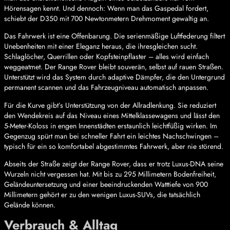
Hörensagen kennt. Und dennoch: Wenn man das Gaspedal fordert,
schiebt der D350 mit 700 Newtonmetern Drehmoment gewaltig an.
Das Fahrwerk ist eine Offenbarung. Die serienmäßige Luftfederung filtert
Unebenheiten mit einer Eleganz heraus, die ihresgleichen sucht.
Schlaglöcher, Querrillen oder Kopfsteinpflaster – alles wird einfach
weggeatmet. Der Range Rover bleibt souverän, selbst auf rauen Straßen.
Unterstützt wird das System durch adaptive Dämpfer, die den Untergrund
permanent scannen und das Fahrzeugniveau automatisch anpassen.
Für die Kurve gibt’s Unterstützung von der Allradlenkung. Sie reduziert
den Wendekreis auf das Niveau eines Mittelklassewagens und lässt den
5-Meter-Koloss in engen Innenstädten erstaunlich leichtfüßig wirken. Im
Gegenzug spürt man bei schneller Fahrt ein leichtes Nachschwingen –
typisch für ein so komfortabel abgestimmtes Fahrwerk, aber nie störend.
Abseits der Straße zeigt der Range Rover, dass er trotz Luxus-DNA seine
Wurzeln nicht vergessen hat. Mit bis zu 295 Millimetern Bodenfreiheit,
Geländeuntersetzung und einer beeindruckenden Watttiefe von 900
Millimetern gehört er zu den wenigen Luxus-SUVs, die tatsächlich
Gelände können.
Verbrauch & Alltag