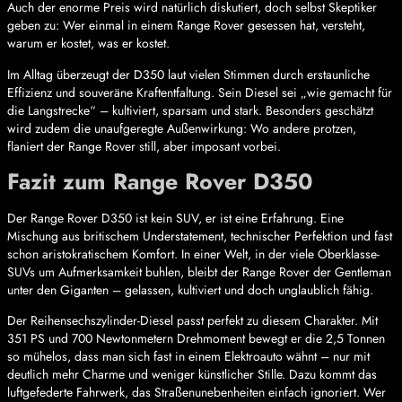
Auch der enorme Preis wird natürlich diskutiert, doch selbst Skeptiker
geben zu: Wer einmal in einem Range Rover gesessen hat, versteht,
warum er kostet, was er kostet.
Im Alltag überzeugt der D350 laut vielen Stimmen durch erstaunliche
Effizienz und souveräne Kraftentfaltung. Sein Diesel sei „wie gemacht für
die Langstrecke“ – kultiviert, sparsam und stark. Besonders geschätzt
wird zudem die unaufgeregte Außenwirkung: Wo andere protzen,
flaniert der Range Rover still, aber imposant vorbei.
Fazit zum Range Rover D350
Der Range Rover D350 ist kein SUV, er ist eine Erfahrung. Eine
Mischung aus britischem Understatement, technischer Perfektion und fast
schon aristokratischem Komfort. In einer Welt, in der viele Oberklasse-
SUVs um Aufmerksamkeit buhlen, bleibt der Range Rover der Gentleman
unter den Giganten – gelassen, kultiviert und doch unglaublich fähig.
Der Reihensechszylinder-Diesel passt perfekt zu diesem Charakter. Mit
351 PS und 700 Newtonmetern Drehmoment bewegt er die 2,5 Tonnen
so mühelos, dass man sich fast in einem Elektroauto wähnt – nur mit
deutlich mehr Charme und weniger künstlicher Stille. Dazu kommt das
luftgefederte Fahrwerk, das Straßenunebenheiten einfach ignoriert. Wer