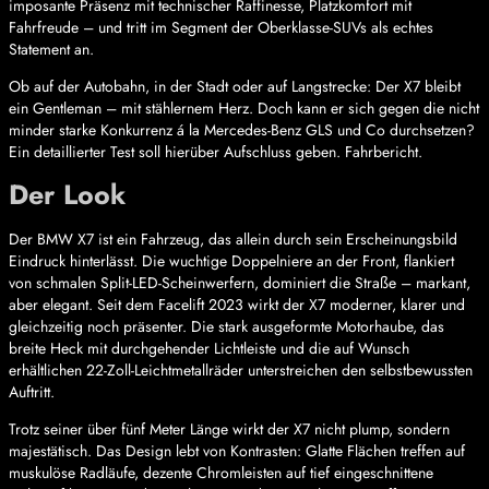
imposante Präsenz mit technischer Raffinesse, Platzkomfort mit
Fahrfreude – und tritt im Segment der Oberklasse-SUVs als echtes
Statement an.
Ob auf der Autobahn, in der Stadt oder auf Langstrecke: Der X7 bleibt
ein Gentleman – mit stählernem Herz. Doch kann er sich gegen die nicht
minder starke Konkurrenz á la Mercedes-Benz GLS und Co durchsetzen?
Ein detaillierter Test soll hierüber Aufschluss geben. Fahrbericht.
Der Look
Der BMW X7 ist ein Fahrzeug, das allein durch sein Erscheinungsbild
Eindruck hinterlässt. Die wuchtige Doppelniere an der Front, flankiert
von schmalen Split-LED-Scheinwerfern, dominiert die Straße – markant,
aber elegant. Seit dem Facelift 2023 wirkt der X7 moderner, klarer und
gleichzeitig noch präsenter. Die stark ausgeformte Motorhaube, das
breite Heck mit durchgehender Lichtleiste und die auf Wunsch
erhältlichen 22-Zoll-Leichtmetallräder unterstreichen den selbstbewussten
Auftritt.
Trotz seiner über fünf Meter Länge wirkt der X7 nicht plump, sondern
majestätisch. Das Design lebt von Kontrasten: Glatte Flächen treffen auf
muskulöse Radläufe, dezente Chromleisten auf tief eingeschnittene