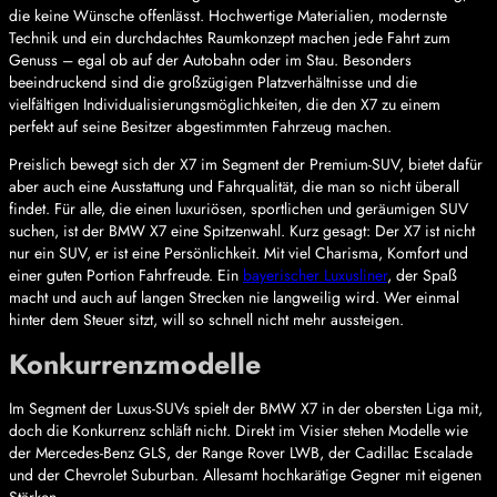
die keine Wünsche offenlässt. Hochwertige Materialien, modernste
Technik und ein durchdachtes Raumkonzept machen jede Fahrt zum
Genuss – egal ob auf der Autobahn oder im Stau. Besonders
beeindruckend sind die großzügigen Platzverhältnisse und die
vielfältigen Individualisierungsmöglichkeiten, die den X7 zu einem
perfekt auf seine Besitzer abgestimmten Fahrzeug machen.
Preislich bewegt sich der X7 im Segment der Premium-SUV, bietet dafür
aber auch eine Ausstattung und Fahrqualität, die man so nicht überall
findet. Für alle, die einen luxuriösen, sportlichen und geräumigen SUV
suchen, ist der BMW X7 eine Spitzenwahl. Kurz gesagt: Der X7 ist nicht
nur ein SUV, er ist eine Persönlichkeit. Mit viel Charisma, Komfort und
einer guten Portion Fahrfreude. Ein
bayerischer Luxusliner
, der Spaß
macht und auch auf langen Strecken nie langweilig wird. Wer einmal
hinter dem Steuer sitzt, will so schnell nicht mehr aussteigen.
Konkurrenzmodelle
Im Segment der Luxus-SUVs spielt der BMW X7 in der obersten Liga mit,
doch die Konkurrenz schläft nicht. Direkt im Visier stehen Modelle wie
der Mercedes-Benz GLS, der Range Rover LWB, der Cadillac Escalade
und der Chevrolet Suburban. Allesamt hochkarätige Gegner mit eigenen