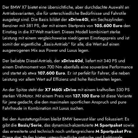
Der BMW X7 bietet eine übersichtliche, aber durchdachte Auswahl an
Antriebsvarianten, die für unterschiedliche Bedürfnisse und Fahrstile
ausgelegt sind. Die Basis bildet der
xDrive40i
, ein Sechszylinder-
Benziner mit 381 PS, der mit einem Startpreis von
105.600 Euro
den
Einstieg in die X7-Welt markiert. Dieses Modell kombiniert starke
Leistung mit einem vergleichsweise niedrigeren Einstiegspreis und ist
somit der eigentliche „Basis-Antrieb“ für alle, die Wert auf einen
ausgewogenen Mix aus Power und Luxus legen.
Der beliebte Diesel-Antrieb, der
xDrive40d
, liefert mit 340 PS und
einem Drehmoment von 700 Nm ebenfalls eine souveräne Performance
und startet ab etwa
107.600 Euro
. Er ist perfekt für Fahrer, die neben
Leistung vor allem Wert auf Effizienz und hohe Reichweiten legen.
An der Spitze steht der
X7 M60i xDrive
mit einem kraftvollen 530 PS
starken V8-Motor. Mit einem Preis von
137.100 Euro
ist diese Variante
für jene gedacht, die den maximalen sportlichen Anspruch und pure
Fahrfreude in Kombination mit Luxus suchen.
Bei den Ausstattungslinien bleibt BMW bewusst klar und fokussiert: Es
gibt die
Basis/Serie
, das dynamisch-akzentuierte
M Sportpaket
sowie
das erweiterte und technisch noch umfangreichere
M Sportpaket Pro
.
Diese drei Stufen bieten unterschiedliche optische und funktionale