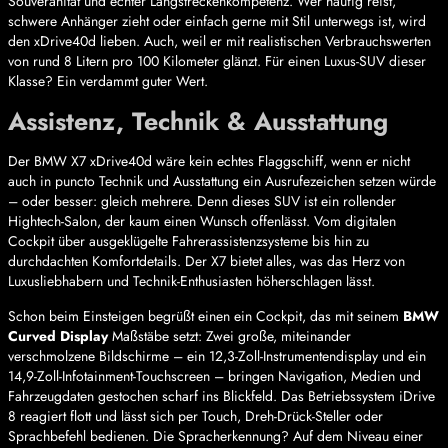
Souveränität und echter Langstreckenkompetenz. Wer häufig reist,
schwere Anhänger zieht oder einfach gerne mit Stil unterwegs ist, wird
den xDrive40d lieben. Auch, weil er mit realistischen Verbrauchswerten
von rund 8 Litern pro 100 Kilometer glänzt. Für einen Luxus-SUV dieser
Klasse? Ein verdammt guter Wert.
Assistenz, Technik & Ausstattung
Der BMW X7 xDrive40d wäre kein echtes Flaggschiff, wenn er nicht
auch in puncto Technik und Ausstattung ein Ausrufezeichen setzen würde
– oder besser: gleich mehrere. Denn dieses SUV ist ein rollender
Hightech-Salon, der kaum einen Wunsch offenlässt. Vom digitalen
Cockpit über ausgeklügelte Fahrerassistenzsysteme bis hin zu
durchdachten Komfortdetails. Der X7 bietet alles, was das Herz von
Luxusliebhabern und Technik-Enthusiasten höherschlagen lässt.
Schon beim Einsteigen begrüßt einen ein Cockpit, das mit seinem
BMW
Curved Display
Maßstäbe setzt: Zwei große, miteinander
verschmolzene Bildschirme – ein 12,3-Zoll-Instrumentendisplay und ein
14,9-Zoll-Infotainment-Touchscreen – bringen Navigation, Medien und
Fahrzeugdaten gestochen scharf ins Blickfeld. Das Betriebssystem iDrive
8 reagiert flott und lässt sich per Touch, Dreh-Drück-Steller oder
Sprachbefehl bedienen. Die Spracherkennung? Auf dem Niveau einer