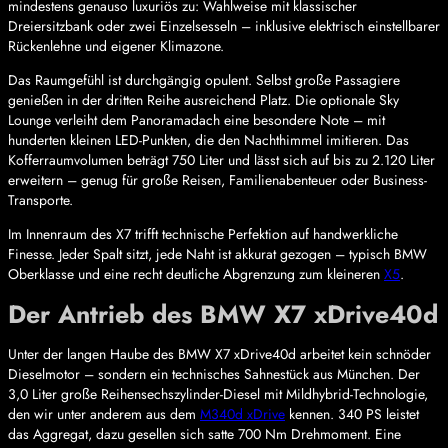
mindestens genauso luxuriös zu: Wahlweise mit klassischer
Dreiersitzbank oder zwei Einzelsesseln – inklusive elektrisch einstellbarer
Rückenlehne und eigener Klimazone.
Das Raumgefühl ist durchgängig opulent. Selbst große Passagiere
genießen in der dritten Reihe ausreichend Platz. Die optionale Sky
Lounge verleiht dem Panoramadach eine besondere Note – mit
hunderten kleinen LED-Punkten, die den Nachthimmel imitieren. Das
Kofferraumvolumen beträgt 750 Liter und lässt sich auf bis zu 2.120 Liter
erweitern – genug für große Reisen, Familienabenteuer oder Business-
Transporte.
Im Innenraum des X7 trifft technische Perfektion auf handwerkliche
Finesse. Jeder Spalt sitzt, jede Naht ist akkurat gezogen – typisch BMW
Oberklasse und eine recht deutliche Abgrenzung zum kleineren
X5
.
Der Antrieb des BMW X7 xDrive40d
Unter der langen Haube des BMW X7 xDrive40d arbeitet kein schnöder
Dieselmotor – sondern ein technisches Sahnestück aus München. Der
3,0 Liter große Reihensechszylinder-Diesel mit Mildhybrid-Technologie,
den wir unter anderem aus dem
M340d xDrive
kennen. 340 PS leistet
das Aggregat, dazu gesellen sich satte 700 Nm Drehmoment. Eine