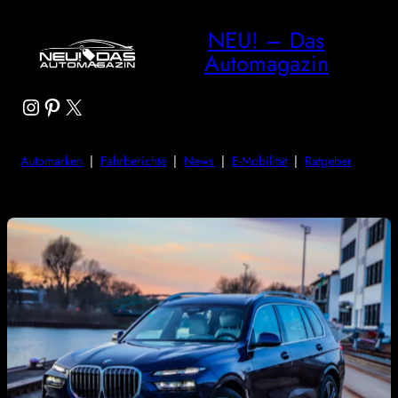
NEU! – Das
Automagazin
Instagram
Pinterest
X
Automarken
|
Fahrberichte
|
News
|
E-Mobilität
|
Ratgeber