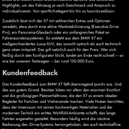
Highlights, um das Fahrzeug je nach Geschmack und Anspruch zu
individualisieren. Von sportlich-elegant bis hin zu luxuriös-exklusiv.
Zusätzlich lässt sich der X7 mit zahlreichen Extras und Optionen
veredeln, etwa durch eine aktive Wankstabilisierung (Executive Drive
Pro), ein Panorama-Glasdach oder ein umfangreiches Paket an
Fahrerassistenzsystemen. So entsteht aus dem BMW X7 ein
maßgeschneidertes Luxus-SUV, das sowohl optisch als auch technisch
ganz oben mitspielt. Das gilt natürlich auch für den Preis. Wer sich
fleißig durch den Konfigurator klickt, landet am Ende recht schnell – so
wie bei unserem Testwagen – bei rund 130.000 Euro.
Kundenfeedback
Das Kundenfeedback zum BMW X7 fällt überwiegend positiv aus. Und
das aus gutem Grund. Besitzer loben vor allem den enormen Komfort
und die großzügigen Platzverhältnisse, die den X7 zu einem idealen
Begleiter für Familien und Vielreisende machen. Viele Nutzer berichten,
dass der Innenraum mit seinen hochwertigen Materialien und der
modernen Technik ein echtes Wohlfühl-Ambiente schafft, das lange
Fahrten angenehm gestaltet. Besonders häufig wird die intuitive
Bedienung des iDrive-Systems hervorgehoben, das auch technikaffine