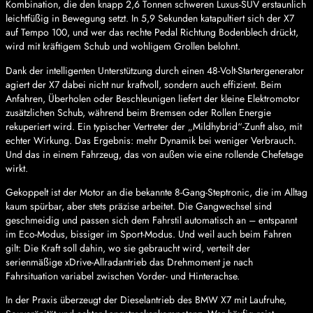
Kombination, die den knapp 2,6 Tonnen schweren Luxus-SUV erstaunlich
leichtfüßig in Bewegung setzt. In 5,9 Sekunden katapultiert sich der X7
auf Tempo 100, und wer das rechte Pedal Richtung Bodenblech drückt,
wird mit kräftigem Schub und wohligem Grollen belohnt.
Dank der intelligenten Unterstützung durch einen 48-Volt-Startergenerator
agiert der X7 dabei nicht nur kraftvoll, sondern auch effizient. Beim
Anfahren, Überholen oder Beschleunigen liefert der kleine Elektromotor
zusätzlichen Schub, während beim Bremsen oder Rollen Energie
rekuperiert wird. Ein typischer Vertreter der „Mildhybrid“-Zunft also, mit
echter Wirkung. Das Ergebnis: mehr Dynamik bei weniger Verbrauch.
Und das in einem Fahrzeug, das von außen wie eine rollende Chefetage
wirkt.
Gekoppelt ist der Motor an die bekannte 8-Gang-Steptronic, die im Alltag
kaum spürbar, aber stets präzise arbeitet. Die Gangwechsel sind
geschmeidig und passen sich dem Fahrstil automatisch an – entspannt
im Eco-Modus, bissiger im Sport-Modus. Und weil auch beim Fahren
gilt: Die Kraft soll dahin, wo sie gebraucht wird, verteilt der
serienmäßige xDrive-Allradantrieb das Drehmoment je nach
Fahrsituation variabel zwischen Vorder- und Hinterachse.
In der Praxis überzeugt der Dieselantrieb des BMW X7 mit Laufruhe,