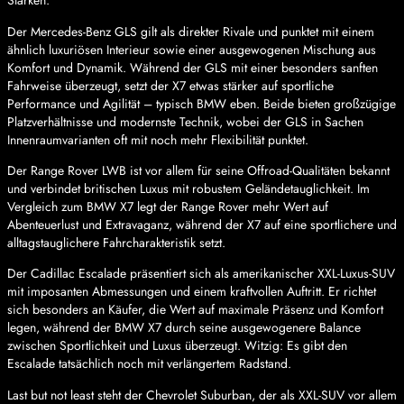
Stärken.
Der Mercedes-Benz GLS gilt als direkter Rivale und punktet mit einem
ähnlich luxuriösen Interieur sowie einer ausgewogenen Mischung aus
Komfort und Dynamik. Während der GLS mit einer besonders sanften
Fahrweise überzeugt, setzt der X7 etwas stärker auf sportliche
Performance und Agilität – typisch BMW eben. Beide bieten großzügige
Platzverhältnisse und modernste Technik, wobei der GLS in Sachen
Innenraumvarianten oft mit noch mehr Flexibilität punktet.
Der Range Rover LWB ist vor allem für seine Offroad-Qualitäten bekannt
und verbindet britischen Luxus mit robustem Geländetauglichkeit. Im
Vergleich zum BMW X7 legt der Range Rover mehr Wert auf
Abenteuerlust und Extravaganz, während der X7 auf eine sportlichere und
alltagstauglichere Fahrcharakteristik setzt.
Der Cadillac Escalade präsentiert sich als amerikanischer XXL-Luxus-SUV
mit imposanten Abmessungen und einem kraftvollen Auftritt. Er richtet
sich besonders an Käufer, die Wert auf maximale Präsenz und Komfort
legen, während der BMW X7 durch seine ausgewogenere Balance
zwischen Sportlichkeit und Luxus überzeugt. Witzig: Es gibt den
Escalade tatsächlich noch mit verlängertem Radstand.
Last but not least steht der Chevrolet Suburban, der als XXL-SUV vor allem