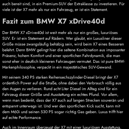
auch bereit sind, in ein Premium-SUV der Extraklasse zu investieren. Für
viele ist der X7 mehr als nur ein Fahrzeug, er ist ein Statement.
Fazit zum BMW X7 xDrive40d
Der BMW X7 xDrive40d ist weit mehr als nur ein großes, luxuriöses
SUV. Er ist ein Statement auf Rädern. Wer glaubt, ein Luxusliner dieser
Größe müsse zwangsläufig behäbig sein, wird beim X7 eines Besseren
belehrt. Denn BMW gelingt hier die seltene Kombination aus imposanter
Präsenz, hohem Komfort und einer sportlichen Fahrdynamik, die man
sonst eher in deutlich kleineren Fahrzeugen vermutet. Das ist pure BMW-
Markenphilosophie, verpackt in ein majestätisches SUV-Gewand.
Mit seinem 340 PS starken Reihensechszylinder-Diesel bringt der X7
ordentlich Power auf die Straße, ohne dabei den Verbrauch völlig aus
den Augen zu verlieren. Rund acht Liter Diesel im Alltag sind für ein
Fahrzeug dieser Größe und Ausstattung ein echtes Pfund. Vor allem,
wenn man bedenkt, dass der X7 auch auf langen Strecken souverän und
entspannt unterwegs ist. Und wer den sportlichen Kick sucht, kann mit
dem M60i und seinen 530 PS sogar richtig Gas geben. Luxus trifft hier
auf echte Performance.
Auch im Innenraum überzeugt der X7 mit einer luxuriösen Ausstattung,