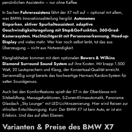
persönlichen Assistentin – nur ohne Kaffee.
In Sachen
Fahrerassistenz
fährt der X7 voll auf – optional mit allem,
was BMWs Innovationsabteilung hergibt.
Autonomes
Einparken
,
aktiver Spurhalteassistent
,
adaptive
Geschwindigkeitsregelung mit Stop&Go-Funktion
,
360-Grad-
Kamerasystem
,
Nachtsichtgerät mit Personenerkennung
,
Head-up-
Display
und vieles mehr. Wer hier noch selbst lenkt, tut das aus
Überzeugung – nicht aus Notwendigkeit.
Klangliebhaber kommen mit dem optionalen
Bowers & Wilkins
Diamond Surround Sound System
auf ihre Kosten. Mit knapp 1.500
Watt, 20 Lautsprechern und Klang, der Konzertsaal-Qualität erreicht.
Serienmäßig sorgt bereits das hochwertige Harman/Kardon-System für
satten Soundgenuss.
Auch bei den Komfortfeatures spielt der X7 in der Oberklasse mit:
Sitzbelüftung, Massagefunktionen, 5-Zonen-Klimaautomatik, Panorama-
Glasdach „Sky Lounge“ mit LED-Lichtinszenierung. Hier wird Reisen zur
stilvollen Entschleunigung. Kurz: Der BMW X7 ist kein Auto, er ist ein
Erlebnis. Und das auf allen Ebenen.
Varianten & Preise des BMW X7