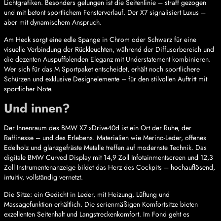
Lichtgrafiken. Besonders gelungen ist die Seitenlinie – straff gezogen
und mit betont sportlichem Fensterverlauf. Der X7 signalisiert Luxus –
aber mit dynamischem Anspruch.
Am Heck sorgt eine edle Spange in Chrom oder Schwarz für eine
visuelle Verbindung der Rückleuchten, während der Diffusorbereich und
die dezenten Auspuffblenden Eleganz mit Understatement kombinieren.
Wer sich für das M Sportpaket entscheidet, erhält noch sportlichere
Schürzen und exklusive Designelemente – für den stilvollen Auftritt mit
sportlicher Note.
Und innen?
Der Innenraum des BMW X7 xDrive40d ist ein Ort der Ruhe, der
Raffinesse – und des Erlebens. Materialien wie Merino-Leder, offenes
Edelholz und glanzgefräste Metalle treffen auf modernste Technik. Das
digitale BMW Curved Display mit 14,9 Zoll Infotainmentscreen und 12,3
Zoll Instrumentenanzeige bildet das Herz des Cockpits – hochauflösend,
intuitiv, vollständig vernetzt.
Die Sitze: ein Gedicht in Leder, mit Heizung, Lüftung und
Massagefunktion erhältlich. Die serienmäßigen Komfortsitze bieten
exzellenten Seitenhalt und Langstreckenkomfort. Im Fond geht es