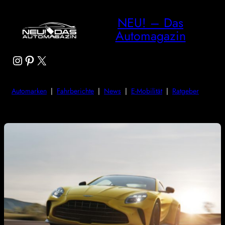
NEU! – Das
Automagazin
Instagram
Pinterest
X
Automarken
|
Fahrberichte
|
News
|
E-Mobilität
|
Ratgeber