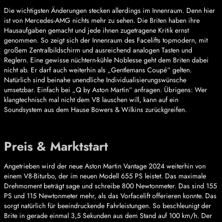
Die wichtigsten Änderungen stecken allerdings im Innenraum. Denn hier
ist von Mercedes-AMG nichts mehr zu sehen. Die Briten haben ihre
Hausaufgaben gemacht und jede ihnen zugetragene Kritik ernst
genommen. So zeigt sich der Innenraum des Facelifts topmodern, mit
großem Zentralbildschirm und ausreichend analogen Tasten und
Reglern. Eine gewisse nüchtern-kühle Noblesse geht dem Briten dabei
nicht ab. Er darf auch weiterhin als „Gentlemans Coupé“ gelten.
Natürlich sind beinahe unendliche Individualisierungswünsche
umsetzbar. Einfach bei „Q by Aston Martin“ anfragen. Übrigens: Wer
klangtechnisch mal nicht dem V8 lauschen will, kann auf ein
Soundsystem aus dem Hause Bowers & Wilkins zurückgreifen.
Preis & Marktstart
Angetrieben wird der neue Aston Martin Vantage 2024 weiterhin von
einem V8-Biturbo, der im neuen Modell 655 PS leistet. Das maximale
Drehmoment beträgt sage und schreibe 800 Newtonmeter. Das sind 155
PS und 115 Newtonmeter mehr, als das Vorfacelift offerieren konnte. Das
sorgt natürlich für beeindruckende Fahrleistungen. So beschleunigt der
Brite in gerade einmal 3,5 Sekunden aus dem Stand auf 100 km/h. Der