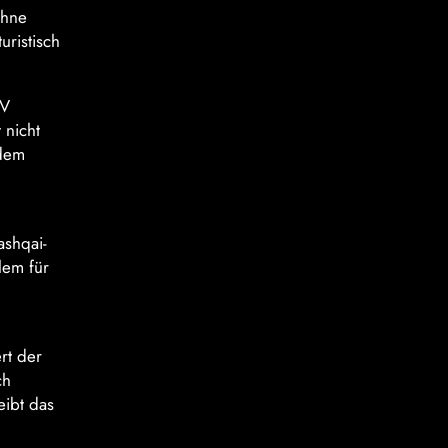
ohne
uristisch
UV
 nicht
 dem
ashqai-
lem für
rt der
ch
eibt das