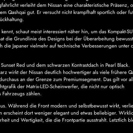
gfahrlicht verleiht dem Nissan eine charakteristische Präsenz, 
m Qashqai gut. Er versucht nicht krampfhaft sportlich oder fut
ückhaltung.
t kennt, schaut meist interessiert näher hin, um das Kompakt-S
t die Grundlinie des Designs bei der Überarbeitung bewusst
sich die Japaner vielmehr auf technische Verbesserungen unter
 Sunset Red und dem schwarzen Kontrastdach in Pearl Black.
rz wirkt der Nissan deutlich hochwertiger als viele frühere Q
e durchaus an der Grenze zum Premiumsegment. Das gilt vor al
htgrafik der Matrix-LED-Scheinwerfer, die nicht nur optisch
s Fahrzeugs zählen.
us. Während die Front modern und selbstbewusst wirkt, verlie
n erscheint dort weniger elegant und etwas beliebiger. Wirkli
heit und Wertigkeit, die die Frontpartie ausstrahlt. Letztlich bl