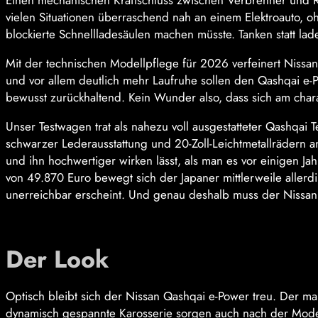
Einen mechanischen Kraftschluss zwischen Verbrenner und Rä
vielen Situationen überraschend nah an einem Elektroauto, 
blockierte Schnellladesäulen machen müsste. Tanken statt lade
Mit der technischen Modellpflege für 2026 verfeinert Nissa
und vor allem deutlich mehr Laufruhe sollen den Qashqai e-
bewusst zurückhaltend. Kein Wunder also, dass sich am chara
Unser Testwagen trat als nahezu voll ausgestatteter Qashqai 
schwarzer Lederausstattung und 20-Zoll-Leichtmetallrädern an. 
und ihn hochwertiger wirken lässt, als man es vor einigen J
von 49.870 Euro bewegt sich der Japaner mittlerweile aller
unerreichbar erscheint. Und genau deshalb muss der Nissan Q
Der Look
Optisch bleibt sich der Nissan Qashqai e-Power treu. Der ma
dynamisch gespannte Karosserie sorgen auch nach der Modellp