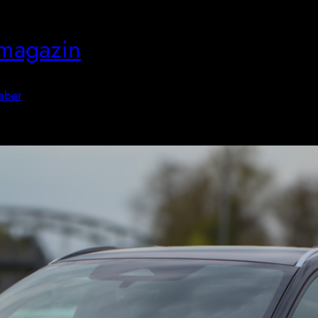
magazin
eber