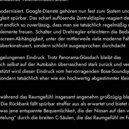
 modernisiert. Google-Dienste gehören nun fest zum System un
eit spürbar. Das scharf auflösende Zentraldisplay reagiert de
t endlich so zuverlässig, dass man sie tatsächlich regelmäßig 
nelemente freuen. Schalter und Drehregler erleichtern die Bed
screen-Abhängigkeit, unter der mittlerweile viele moderne F
überkonstruiert, sondern schlicht ausgesprochen durchdacht.
n gelungenen Eindruck. Trotz Panorama-Glasdach bleibt das
h selbst auf der Autobahn überraschend stark zurück und ve
stützt wird dieser Eindruck vom hervorragenden Bose-Soundsy
sondern tatsächlich eher wie ein hochwertig abgestimmter klei
, während das Raumgefühl insgesamt angenehm großzügig ble
ie Rückbank fällt spürbar straffer aus als erwartet und bietet
etwas jene entspannte Bequemlichkeit, die der Nissan auf den 
ntelung“ durch die breiten C-Säulen, die das Raumgefühl im 