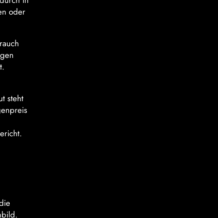
durch in
en oder
brauch
egen
t.
t steht
genpreis
ericht.
die
bild.