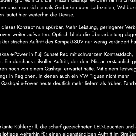
dern gibt es nicht. Der Nissan Qashqai e-Power fährt sich da
ohne dass man sich jemals Gedanken über Ladezeiten, Wallbox
n lautet hier weiterhin die Devise.
n dieses Konzept nun spürbar. Mehr Leistung, geringerer Ver
Power weiter aufwerten. Optisch blieb die Überarbeitung dag
kteristischen Auftritt des Kompakt-SUV nur wenig verändert ha
Tekna e-Power in Fuji Sunset Red mit schwarzem Kontrastdach,
Ein durchaus stilvoller Auftritt, der dem Nissan erstaunlich gu
ahren noch von einem Qashqai erwartet hätte. Mit einem Testwa
dings in Regionen, in denen auch ein VW Tiguan nicht mehr
ashqai e-Power heute deutlich mehr liefern als früher. Fahrb
rkante Kühlergrill, die scharf gezeichneten LED-Leuchten und 
flege weiterhin für einen eigenständigen Auftritt im Straßen