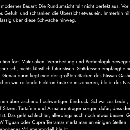
moderner Bauart: Die Rundumsicht fällt nicht perfekt aus. Vor
ges Gefühl und schränken die Übersicht etwas ein. Immerhin hil
lässig über diese Schwäche hinweg.
ution fort. Materialien, Verarbeitung und Bedienlogik bewegen
herisch, nichts künstlich futuristisch. Stattdessen empfängt ein
hlt. Genau darin liegt eine der größten Stärken des Nissan Qash
en wie rollende Elektronikmärkte inszenieren, bleibt der Ni
 einen überraschend hochwertigen Eindruck. Schwarzes Leder,
f Sitzen, Türtafeln und Armaturenträger sorgen dafür, dass de
zt. Das geht schlechter, allerdings auch noch etwas besser. 
VW Tiguan oder Cupra Terramar merkt man an einigen Stellen
n gehobenes Volumenmodell bleibt.