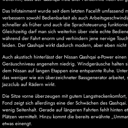
Das Infotainment wurde seit dem letzten Facelift umfassend
verbessern sowohl Bedienbarkeit als auch Arbeitsgeschwindigk
schneller als früher und auch die Sprachsteuerung funktionier
Gleichzeitig darf man sich weiterhin über viele echte Bedie
während der Fahrt enorm und verhindern jene nervige Touch
leiden. Der Qashqai wirkt dadurch modern, aber eben nicht 
Auch akustisch hinterlässt der Nissan Qashqai e-Power eine
Geräuschniveau angenehm niedrig. Windgeräusche halten sic
dem Nissan auf langen Etappen eine entspannte Ruhe. Unter
das weniger wie ein überzeichneter Bassgenerator arbeitet, 
Jazzclub auf Rädern wirkt.
Die Sitze vorne überzeugen mit gutem Langstreckenkomfort
Fond zeigt sich allerdings eine der Schwächen des Qashqai. D
wenig Seitenhalt. Gerade auf längeren Fahrten fehlt hinten 
Plätzen vermittelt. Hinzu kommt die bereits erwähnte „Umma
etwas einengt.