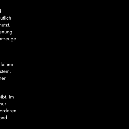
d
utlich
nutzt.
ienung
ahrzeuge
rleihen
stem,
ner
ibt. Im
 nur
vorderen
Fond