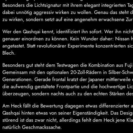
Besonders die Lichtsignatur mit ihrem elegant integrierten Ta
dabei unnötig aggressiv wirken zu wollen. Genau das steht de
zu wirken, sondern setzt auf eine angenehm erwachsene Zur
Wer den Qashqai kennt, identifiziert ihn sofort. Wer ihn nich
genauer einordnen zu können. Kein Wunder daher: Nissan ha
angetastet. Statt revolutionärer Experimente konzentrierten 
Blech.
Besonders gut steht dem Testwagen die Kombination aus Fuji
Gemeinsam mit den optionalen 20-Zoll-Rädern in Silber-Schwa
Generationen. Gerade frontal kratzt der Japaner mittlerweil
die aufwendig gestaltete Frontpartie und die hochwertige Lic
überzeugen, sondern nachts auch zu den echten Stärken de
Am Heck fällt die Bewertung dagegen etwas differenzierter a
Qashqai hinten etwas von seiner Eigenständigkeit. Das Desig
störend ist das zwar nicht, allerdings fehlt dem Heck jene Klar
natürlich Geschmackssache.