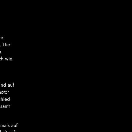
 e-
. Die
n
ch wie
und auf
motor
chied
esamt
tmals auf