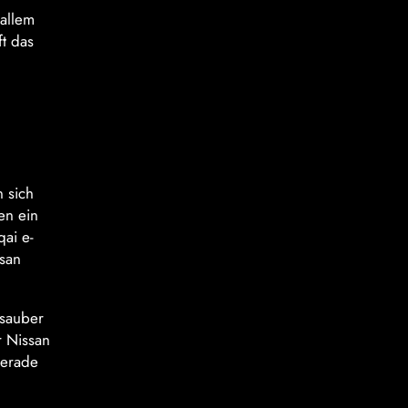
 allem
ft das
 sich
en ein
qai e-
ssan
 sauber
r Nissan
Gerade