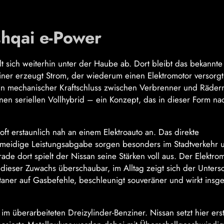
hqai e-Power
t sich weiterhin unter der Haube ab. Dort bleibt das bekannte
ziner erzeugt Strom, der wiederum einen Elektromotor versorgt
 Ein mechanischer Kraftschluss zwischen Verbrenner und Räder
 einen seriellen Vollhybrid – ein Konzept, das in dieser Form na
ft erstaunlich nah an einem Elektroauto an. Das direkte
chmeidige Leistungsabgabe sorgen besonders im Stadtverkehr 
de dort spielt der Nissan seine Stärken voll aus. Der Elektro
t dieser Zuwachs überschaubar, im Alltag zeigt sich der Unters
ntaner auf Gasbefehle, beschleunigt souveräner und wirkt insg
 im überarbeiteten Dreizylinder-Benziner. Nissan setzt hier ers