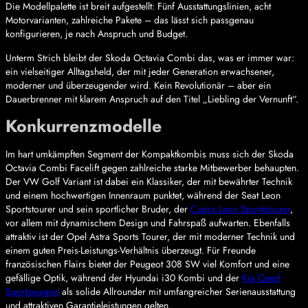
Die Modellpalette ist breit aufgestellt: Fünf Ausstattungslinien, acht
Motorvarianten, zahlreiche Pakete – das lässt sich passgenau
konfigurieren, je nach Anspruch und Budget.
Unterm Strich bleibt der Skoda Octavia Combi das, was er immer war:
ein vielseitiger Alltagsheld, der mit jeder Generation erwachsener,
moderner und überzeugender wird. Kein Revolutionär – aber ein
Dauerbrenner mit klarem Anspruch auf den Titel „Liebling der Vernunft“.
Konkurrenzmodelle
Im hart umkämpften Segment der Kompaktkombis muss sich der Skoda
Octavia Combi Facelift gegen zahlreiche starke Mitbewerber behaupten.
Der VW Golf Variant ist dabei ein Klassiker, der mit bewährter Technik
und einem hochwertigen Innenraum punktet, während der Seat Leon
Sportstourer und sein sportlicher Bruder, der
Cupra Leon Sportstourer
,
vor allem mit dynamischem Design und Fahrspaß aufwarten. Ebenfalls
attraktiv ist der Opel Astra Sports Tourer, der mit moderner Technik und
einem guten Preis-Leistungs-Verhältnis überzeugt. Für Freunde
französischen Flairs bietet der Peugeot 308 SW viel Komfort und eine
gefällige Optik, während der Hyundai i30 Kombi und der
Kia Ceed
Sportswagon
als solide Allrounder mit umfangreicher Serienausstattung
und attraktiven Garantieleistungen gelten.