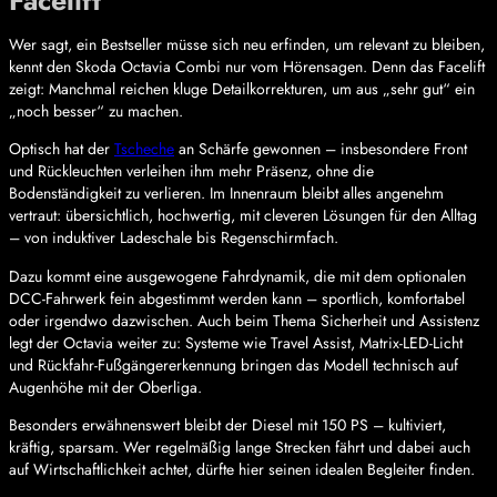
Facelift
Wer sagt, ein Bestseller müsse sich neu erfinden, um relevant zu bleiben,
kennt den Skoda Octavia Combi nur vom Hörensagen. Denn das Facelift
zeigt: Manchmal reichen kluge Detailkorrekturen, um aus „sehr gut“ ein
„noch besser“ zu machen.
Optisch hat der
Tscheche
an Schärfe gewonnen – insbesondere Front
und Rückleuchten verleihen ihm mehr Präsenz, ohne die
Bodenständigkeit zu verlieren. Im Innenraum bleibt alles angenehm
vertraut: übersichtlich, hochwertig, mit cleveren Lösungen für den Alltag
– von induktiver Ladeschale bis Regenschirmfach.
Dazu kommt eine ausgewogene Fahrdynamik, die mit dem optionalen
DCC-Fahrwerk fein abgestimmt werden kann – sportlich, komfortabel
oder irgendwo dazwischen. Auch beim Thema Sicherheit und Assistenz
legt der Octavia weiter zu: Systeme wie Travel Assist, Matrix-LED-Licht
und Rückfahr-Fußgängererkennung bringen das Modell technisch auf
Augenhöhe mit der Oberliga.
Besonders erwähnenswert bleibt der Diesel mit 150 PS – kultiviert,
kräftig, sparsam. Wer regelmäßig lange Strecken fährt und dabei auch
auf Wirtschaftlichkeit achtet, dürfte hier seinen idealen Begleiter finden.