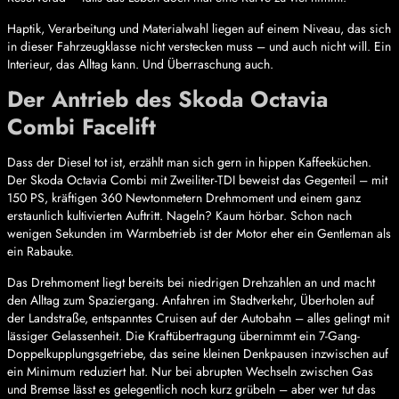
Haptik, Verarbeitung und Materialwahl liegen auf einem Niveau, das sich
in dieser Fahrzeugklasse nicht verstecken muss – und auch nicht will. Ein
Interieur, das Alltag kann. Und Überraschung auch.
Der Antrieb des Skoda Octavia
Combi Facelift
Dass der Diesel tot ist, erzählt man sich gern in hippen Kaffeeküchen.
Der Skoda Octavia Combi mit Zweiliter-TDI beweist das Gegenteil – mit
150 PS, kräftigen 360 Newtonmetern Drehmoment und einem ganz
erstaunlich kultivierten Auftritt. Nageln? Kaum hörbar. Schon nach
wenigen Sekunden im Warmbetrieb ist der Motor eher ein Gentleman als
ein Rabauke.
Das Drehmoment liegt bereits bei niedrigen Drehzahlen an und macht
den Alltag zum Spaziergang. Anfahren im Stadtverkehr, Überholen auf
der Landstraße, entspanntes Cruisen auf der Autobahn – alles gelingt mit
lässiger Gelassenheit. Die Kraftübertragung übernimmt ein 7-Gang-
Doppelkupplungsgetriebe, das seine kleinen Denkpausen inzwischen auf
ein Minimum reduziert hat. Nur bei abrupten Wechseln zwischen Gas
und Bremse lässt es gelegentlich noch kurz grübeln – aber wer tut das