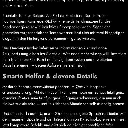
und Android Auto.
Ebenfalls Teil des Setups: Alu-Pedale, konturierte Sportsitze mit
hochwertigem Kunstleder-Stoff-Mix, eine dritte Klimazone für die
Fondpassagiere sowie induktives Smartphone-Laden. Sogar der
gesetzlich vorgeschriebene Tempowarner lässt sich mit zwei Fingertipps
elegant in den Hintergrund verbannen – gut zu wissen.
Das Head-up-Display liefert seine Informationen klar und ohne
Reizüberflutung direkt ins Sichtfeld. Wer noch mehr wissen will, investiert
ins Infotainment-Plus-Paket mit Navigationssystem und erweiterten
Visualisierungen – gegen Aufpreis, versteht sich.
Smarte Helfer & clevere Details
Moderne Fahrassistenzsysteme gehören im Octavia längst zur
Grundausstattung. Mit dem Facelift kam aber noch ein Schuss Intelligenz
obendrauf: etwa eine feinfühligere Fußgängererkennung, die nun auch
rückwärts aktiv wird – und in kritischen Situationen selbstständig bremst.
Und dann ist da noch
Laura
– Skodas hauseigene Sprachassistentin. Mit
dem neuesten Update und der Integration von KI-Technologie versteht sie
jetzt komplexere Befehle und gibt sich deutlich gesprächiger. Wer