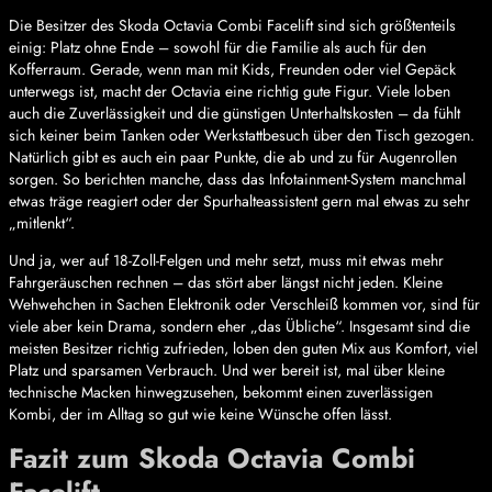
Die Besitzer des Skoda Octavia Combi Facelift sind sich größtenteils
einig: Platz ohne Ende – sowohl für die Familie als auch für den
Kofferraum. Gerade, wenn man mit Kids, Freunden oder viel Gepäck
unterwegs ist, macht der Octavia eine richtig gute Figur. Viele loben
auch die Zuverlässigkeit und die günstigen Unterhaltskosten – da fühlt
sich keiner beim Tanken oder Werkstattbesuch über den Tisch gezogen.
Natürlich gibt es auch ein paar Punkte, die ab und zu für Augenrollen
sorgen. So berichten manche, dass das Infotainment-System manchmal
etwas träge reagiert oder der Spurhalteassistent gern mal etwas zu sehr
„mitlenkt“.
Und ja, wer auf 18-Zoll-Felgen und mehr setzt, muss mit etwas mehr
Fahrgeräuschen rechnen – das stört aber längst nicht jeden. Kleine
Wehwehchen in Sachen Elektronik oder Verschleiß kommen vor, sind für
viele aber kein Drama, sondern eher „das Übliche“. Insgesamt sind die
meisten Besitzer richtig zufrieden, loben den guten Mix aus Komfort, viel
Platz und sparsamen Verbrauch. Und wer bereit ist, mal über kleine
technische Macken hinwegzusehen, bekommt einen zuverlässigen
Kombi, der im Alltag so gut wie keine Wünsche offen lässt.
Fazit zum Skoda Octavia Combi