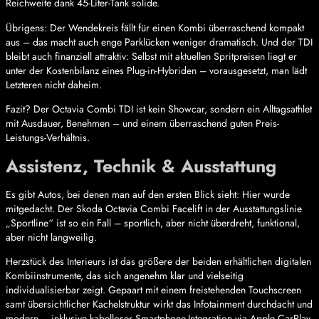
Reichweite dank 45-Liter-Tank solide.
Übrigens: Der Wendekreis fällt für einen Kombi überraschend kompakt
aus – das macht auch enge Parklücken weniger dramatisch. Und der TDI
bleibt auch finanziell attraktiv: Selbst mit aktuellen Spritpreisen liegt er
unter der Kostenbilanz eines Plug-in-Hybriden – vorausgesetzt, man lädt
Letzteren nicht daheim.
Fazit? Der Octavia Combi TDI ist kein Showcar, sondern ein Alltagsathlet
mit Ausdauer, Benehmen – und einem überraschend guten Preis-
Leistungs-Verhältnis.
Assistenz, Technik & Ausstattung
Es gibt Autos, bei denen man auf den ersten Blick sieht: Hier wurde
mitgedacht. Der Skoda Octavia Combi Facelift in der Ausstattungslinie
„Sportline“ ist so ein Fall – sportlich, aber nicht überdreht, funktional,
aber nicht langweilig.
Herzstück des Interieurs ist das größere der beiden erhältlichen digitalen
Kombiinstrumente, das sich angenehm klar und vielseitig
individualisierbar zeigt. Gepaart mit einem freistehenden Touchscreen
samt übersichtlicher Kachelstruktur wirkt das Infotainment durchdacht und
modern – inklusive kabelloser Smartphone-Integration via Apple CarPlay