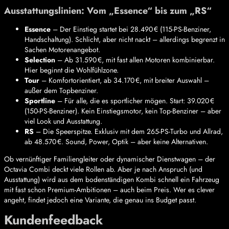
Ausstattungslinien: Vom „Essence“ bis zum „RS“
Essence
– Der Einstieg startet bei 28.490 € (115-PS-Benziner,
Handschaltung). Schlicht, aber nicht nackt – allerdings begrenzt in
Sachen Motorenangebot.
Selection
– Ab 31.590 €, mit fast allen Motoren kombinierbar.
Hier beginnt die Wohlfühlzone.
Tour
– Komfortorientiert, ab 34.170 €, mit breiter Auswahl –
außer dem Topbenziner.
Sportline
– Für alle, die es sportlicher mögen. Start: 39.020 €
(150-PS-Benziner). Kein Einstiegsmotor, kein Top-Benziner – aber
viel Look und Ausstattung.
RS
– Die Speerspitze. Exklusiv mit dem 265-PS-Turbo und Allrad,
ab 48.570 €. Sound, Power, Optik – aber keine Alternativen.
Ob vernünftiger Familiengleiter oder dynamischer Dienstwagen – der
Octavia Combi deckt viele Rollen ab. Aber je nach Anspruch (und
Ausstattung) wird aus dem bodenständigen Kombi schnell ein Fahrzeug
mit fast schon Premium-Ambitionen – auch beim Preis. Wer es clever
angeht, findet jedoch eine Variante, die genau ins Budget passt.
Kundenfeedback