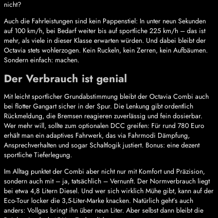
nicht?
Auch die Fahrleistungen sind kein Pappenstiel: In unter neun Sekunden
auf 100 km/h, bei Bedarf weiter bis auf sportliche 225 km/h – das ist
mehr, als viele in dieser Klasse erwarten würden. Und dabei bleibt der
Octavia stets wohlerzogen. Kein Ruckeln, kein Zerren, kein Aufbäumen.
Sondern einfach: machen.
Der Verbrauch ist genial
Mit leicht sportlicher Grundabstimmung bleibt der Octavia Combi auch
bei flotter Gangart sicher in der Spur. Die Lenkung gibt ordentlich
Rückmeldung, die Bremsen reagieren zuverlässig und fein dosierbar.
Wer mehr will, sollte zum optionalen DCC greifen: Für rund 780 Euro
erhält man ein adaptives Fahrwerk, das via Fahrmodi Dämpfung,
Ansprechverhalten und sogar Schaltlogik justiert. Bonus: eine dezent
sportliche Tieferlegung.
Im Alltag punktet der Combi aber nicht nur mit Komfort und Präzision,
sondern auch mit – ja, tatsächlich – Vernunft. Der Normverbrauch liegt
bei etwa 4,8 Litern Diesel. Und wer sich wirklich Mühe gibt, kann auf der
Eco-Tour locker die 3,5-Liter-Marke knacken. Natürlich geht’s auch
anders: Vollgas bringt ihn über neun Liter. Aber selbst dann bleibt die