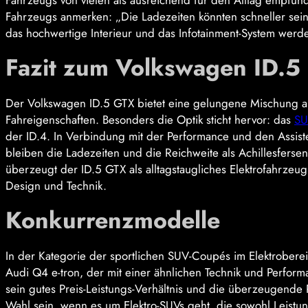
Fahrzeugs von vielen als ausreichend für den Alltag empfun
Fahrzeugs anmerken: „Die Ladezeiten könnten schneller sein
das hochwertige Interieur und das Infotainment-System werde
Fazit
zum Volkswagen ID.5
Der Volkswagen ID.5 GTX bietet eine gelungene Mischung au
Fahreigenschaften. Besonders die Optik sticht hervor: das
SU
der ID.4. In Verbindung mit der Performance und den Assist
bleiben die Ladezeiten und die Reichweite als Achillesferse
überzeugt der ID.5 GTX als alltagstaugliches Elektrofahrze
Design und Technik.
Konkurrenzmodelle
In der Kategorie der sportlichen SUV-Coupés im Elektroberei
Audi Q4 e-tron, der mit einer ähnlichen Technik und Perfor
sein gutes Preis-Leistungs-Verhältnis und die überzeugende 
Wahl sein, wenn es um Elektro-SUVs geht, die sowohl Leistun