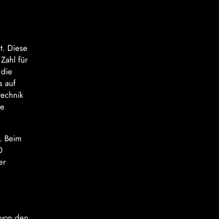
t. Diese
Zahl für
 die
s auf
technik
se
. Beim
0
er
 von den