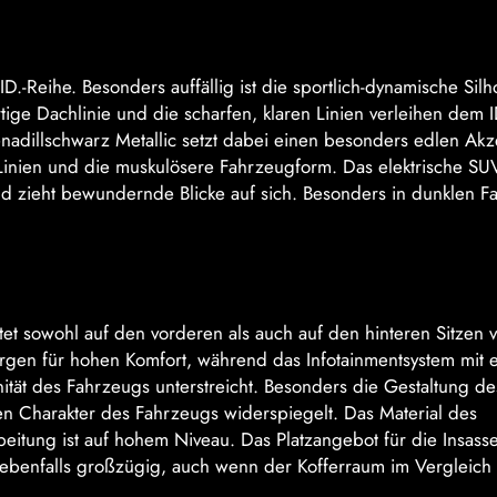
.-Reihe. Besonders auffällig ist die sportlich-dynamische Silh
tige Dachlinie und die scharfen, klaren Linien verleihen dem 
enadillschwarz Metallic setzt dabei einen besonders edlen Ak
n Linien und die muskulösere Fahrzeugform. Das elektrische S
d zieht bewundernde Blicke auf sich. Besonders in dunklen F
et sowohl auf den vorderen als auch auf den hinteren Sitzen v
sorgen für hohen Komfort, während das Infotainmentsystem mit 
ität des Fahrzeugs unterstreicht. Besonders die Gestaltung de
en Charakter des Fahrzeugs widerspiegelt. Das Material des
eitung ist auf hohem Niveau. Das Platzangebot für die Insass
s ebenfalls großzügig, auch wenn der Kofferraum im Vergleich