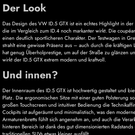
Der Look
Das Design des VW ID.5 GTX ist ein echtes Highlight in der ID
die im Vergleich zum ID.4 noch markanter wirkt. Die coupéar
einen deutlich sportlicheren Charakter. Der Testwagen in Gr
strahlt eine gewisse Präsenz aus – auch durch die kräftige
hat genug Überholprestige, um auf der Straße zu glänzen un
wirkt der ID.5 GTX extrem modern und kraftvoll.
Und innen?
Der Innenraum des ID.5 GTX ist hochwertig gestaltet und biet
Platz. Die ergonomischen Sitze mit einer guten Polsterung 
großen Touchscreen und intuitiver Bedienung die Technikaffin
Cockpits ist aufgeräumt und minimalistisch, was den modern
Armaturenbretts fühlt sich angenehm an, und auch die Verarb
hinteren Bereich ist dank des gut dimensionierten Radstand
traditionellen SUVs etwas kleiner ausfällt.