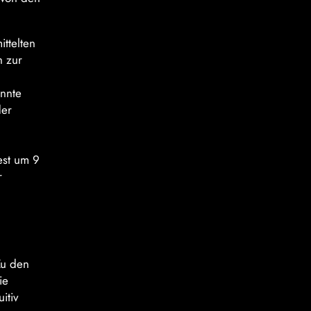
ttelten
h zur
onnte
der
est um 9
r
Zu den
ie
itiv