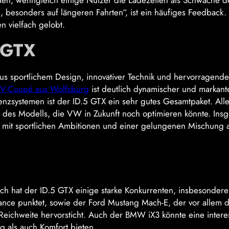
den, wenngleich einige Nutzer die Ladezeiten als Schwäche d
, besonders auf längeren Fahrten“, ist ein häufiges Feedback.
n vielfach gelobt.
 GTX
s sportlichem Design, innovativer Technik und hervorragend
V-Coupé aus Wolfsburg
ist deutlich dynamischer und markante
enzsystemen ist der ID.5 GTX ein sehr gutes Gesamtpaket. All
n des Modells, die VW in Zukunft noch optimieren könnte. Ins
ug mit sportlichen Ambitionen und einer gelungenen Mischung 
ch hat der ID.5 GTX einige starke Konkurrenten, insbesondere
mance punktet, sowie der Ford Mustang Mach-E, der vor allem 
Reichweite hervorsticht. Auch der BMW iX3 könnte eine intere
g als auch Komfort bieten.