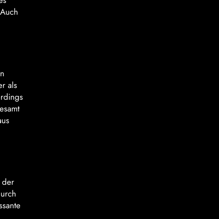
es
 Auch
en
r als
erdings
gesamt
aus
 der
durch
ssante