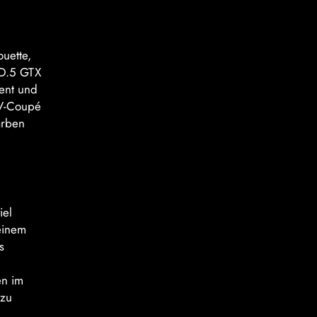
ouette,
ID.5 GTX
zent und
UV-Coupé
arben
iel
einem
s
en im
 zu