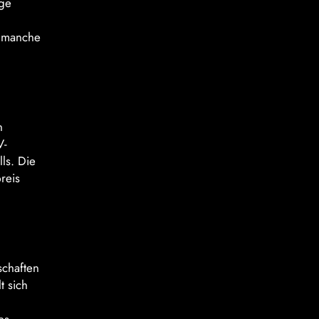
age
r manche
n
V-
ls. Die
reis
schaften
t sich