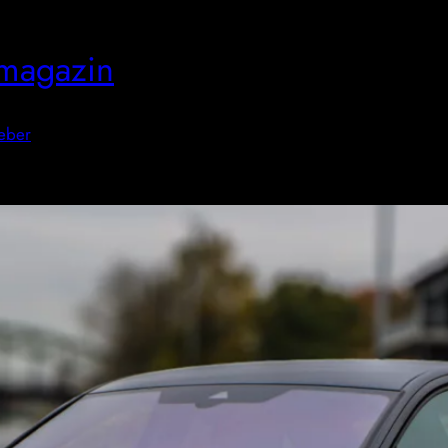
magazin
eber