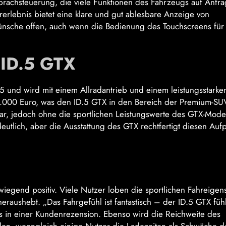
rachsteuerung, die viele Funktionen des Fahrzeugs auf Anfr
rerlebnis bietet eine klare und gut ablesbare Anzeige von
 Wünsche offen, auch wenn die Bedienung des Touchscreens fü
 ID.5 GTX
.5 und wird mit einem Allradantrieb und einem leistungsstarke
54.000 Euro, was den ID.5 GTX in den Bereich der Premium-SU
r, jedoch ohne die sportlichen Leistungswerte des GTX-Model
deutlich, aber die Ausstattung des GTX rechtfertigt diesen Aufp
gend positiv. Viele Nutzer loben die sportlichen Fahreigen
aushebt. „Das Fahrgefühl ist fantastisch – der ID.5 GTX fühl
 es in einer Kundenrezension. Ebenso wird die Reichweite des