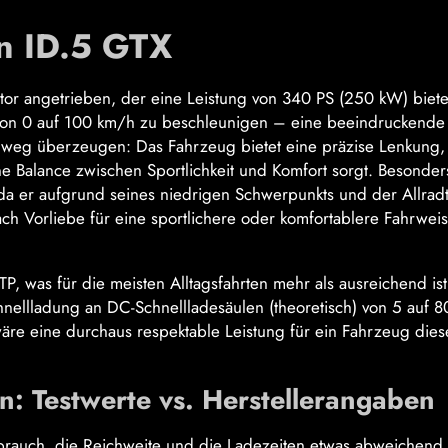
n ID.5 GTX
or angetrieben, der eine Leistung von 340 PS (250 kW) biete
von 0 auf 100 km/h zu beschleunigen – eine beeindruckende 
hweg überzeugen: Das Fahrzeug bietet eine präzise Lenkung,
Balance zwischen Sportlichkeit und Komfort sorgt. Besonder
 da er aufgrund seines niedrigen Schwerpunkts und der Allrad
nach Vorliebe für eine sportlichere oder komfortablere Fahrwei
, was für die meisten Alltagsfahrten mehr als ausreichend ist
hnellladung an DC-Schnellladesäulen (theoretisch) von 5 auf 8
re eine durchaus respektable Leistung für ein Fahrzeug dies
n: Testwerte vs. Herstellerangaben
brauch, die Reichweite und die Ladezeiten etwas abweichend