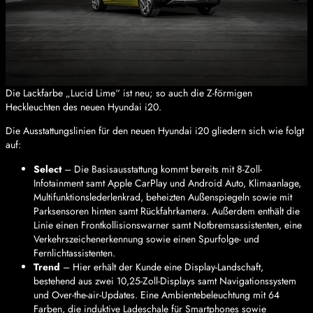
Die Lackfarbe „Lucid Lime“ ist neu; so auch die Z-förmigen
Heckleuchten des neuen Hyundai i20.
Die Ausstattungslinien für den neuen Hyundai i20 gliedern sich wie folgt
auf:
Select
– Die Basisausstattung kommt bereits mit 8-Zoll-
Infotainment samt Apple CarPlay und Android Auto, Klimaanlage,
Multifunktionslederlenkrad, beheizten Außenspiegeln sowie mit
Parksensoren hinten samt Rückfahrkamera. Außerdem enthält die
Linie einen Frontkollisionswarner samt Notbremsassistenten, eine
Verkehrszeichenerkennung sowie einen Spurfolge- und
Fernlichtassistenten.
Trend
– Hier erhält der Kunde eine Display-Landschaft,
bestehend aus zwei 10,25-Zoll-Displays samt Navigationssystem
und Over-the-air-Updates. Eine Ambientebeleuchtung mit 64
Farben, die induktive Ladeschale für Smartphones sowie