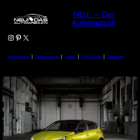
NEU! – Das
Automagazin
Instagram
Pinterest
X
Automarken
|
Fahrberichte
|
News
|
E-Mobilität
|
Ratgeber