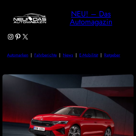
NEU! – Das
Automagazin
Instagram
Pinterest
X
Automarken
|
Fahrberichte
|
News
|
E-Mobilität
|
Ratgeber