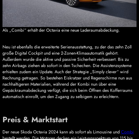
Als „Combi“ erhält der Octavia eine neue Laderaumabdeckung.
Neu ist ebenfalls die erweiterte Serienausstattung, zu der das zehn Zoll
große Digital Cockpit und eine 2-Zonen-Klimaautomatik gehört.
Außerdem wurde die aktive und passive Sicherheit verbessert. Bis zu
zehn Airbags ziehen ab sofort in den Tschechen. Die Assistenzsysteme
erhielten zudem ein Update. Auch der Strategie „Simply clever“ wird
Rechnung getragen. So bestehen Eiskratzer und Regenschirme nun aus
nachhaltigeren Materialien, während der Kombi nun über eine
Gepäckraumabdeckung verfügt, die sich beim Öffnen des Kofferraums
automatisch einrollt, um den Zugang zu selbigem zu erleichtern.
Preis & Marktstart
Der neue Skoda Octavia 2024 kann ab sofort als Limousine und
Combi
bestellt werden. Die Motoren decken ein Leistungsspektrum von 115 bis