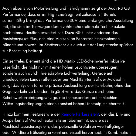
Auch abseits von Motorleistung und Fahrdynamik zeigt der Audi RS Q8
Performance, dass er im High-End-Segment zuhause ist. Bereits
serienmäßig bringt das Performance-SUV eine umfangreiche Ausstattung
mit, die sich im Testwagen durch zahlreiche optionale Technikpakete
noch einmal deutlich erweitert hat. Dazu zählt unter anderem das
Assistenzpaket Plus, das eine Vielzahl an Fahrerassistenzsystemen
bündelt und sowohl im Stadtverkehr als auch auf der Langstrecke spürbar
zur Entlastung beiträgt.
Ein zentrales Element sind die HD Matrix LED-Scheinwerfer inklusive
Laserlicht, die nicht nur mit einer hohen Leuchtweite überzeugen,
sondern auch durch ihre adaptive Lichtverteilung. Gerade auf
unbeleuchteten Landstraßen oder bei Nachtfahrten auf der Autobahn
sorgt das System für eine präzise Ausleuchtung der Fahrbahn, ohne den
Gegenverkehr zu blenden. Ergänzt wird das Ganze durch eine
Scheinwerferreinigungsanlage, die insbesondere bei schlechten
Witterungsbedingungen einen konstant hohen Lichtoutput sicherstellt.
Hinzu kommen Features wie der
Remote Parkassistent
, der das Ein- und
Ausparken auf Wunsch automatisiert übernimmt, sowie das
Nachtsichtassistenzsystem, das potenzielle Gefahren wie Fußgänger
oder Wildtiere frühzeitig erkennt und visuell hervorhebt. In Kombination