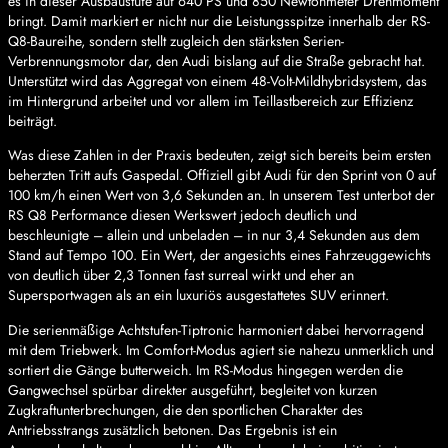
es in dieser Ausbaustufe auf 640 PS und 850 Newtonmeter Drehmoment
bringt. Damit markiert er nicht nur die Leistungsspitze innerhalb der RS-
Q8-Baureihe, sondern stellt zugleich den stärksten Serien-
Verbrennungsmotor dar, den Audi bislang auf die Straße gebracht hat.
Unterstützt wird das Aggregat von einem 48-Volt-Mildhybridsystem, das
im Hintergrund arbeitet und vor allem im Teillastbereich zur Effizienz
beiträgt.
Was diese Zahlen in der Praxis bedeuten, zeigt sich bereits beim ersten
beherzten Tritt aufs Gaspedal. Offiziell gibt Audi für den Sprint von 0 auf
100 km/h einen Wert von 3,6 Sekunden an. In unserem Test unterbot der
RS Q8 Performance diesen Werkswert jedoch deutlich und
beschleunigte – allein und unbeladen – in nur 3,4 Sekunden aus dem
Stand auf Tempo 100. Ein Wert, der angesichts eines Fahrzeuggewichts
von deutlich über 2,3 Tonnen fast surreal wirkt und eher an
Supersportwagen als an ein luxuriös ausgestattetes SUV erinnert.
Die serienmäßige Achtstufen-Tiptronic harmoniert dabei hervorragend
mit dem Triebwerk. Im Comfort-Modus agiert sie nahezu unmerklich und
sortiert die Gänge butterweich. Im RS-Modus hingegen werden die
Gangwechsel spürbar direkter ausgeführt, begleitet von kurzen
Zugkraftunterbrechungen, die den sportlichen Charakter des
Antriebsstrangs zusätzlich betonen. Das Ergebnis ist ein