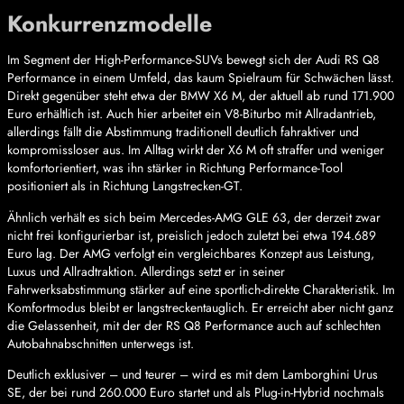
Konkurrenzmodelle
Im Segment der High-Performance-SUVs bewegt sich der Audi RS Q8
Performance in einem Umfeld, das kaum Spielraum für Schwächen lässt.
Direkt gegenüber steht etwa der BMW X6 M, der aktuell ab rund 171.900
Euro erhältlich ist. Auch hier arbeitet ein V8-Biturbo mit Allradantrieb,
allerdings fällt die Abstimmung traditionell deutlich fahraktiver und
kompromissloser aus. Im Alltag wirkt der X6 M oft straffer und weniger
komfortorientiert, was ihn stärker in Richtung Performance-Tool
positioniert als in Richtung Langstrecken-GT.
Ähnlich verhält es sich beim Mercedes-AMG GLE 63, der derzeit zwar
nicht frei konfigurierbar ist, preislich jedoch zuletzt bei etwa 194.689
Euro lag. Der AMG verfolgt ein vergleichbares Konzept aus Leistung,
Luxus und Allradtraktion. Allerdings setzt er in seiner
Fahrwerksabstimmung stärker auf eine sportlich-direkte Charakteristik. Im
Komfortmodus bleibt er langstreckentauglich. Er erreicht aber nicht ganz
die Gelassenheit, mit der der RS Q8 Performance auch auf schlechten
Autobahnabschnitten unterwegs ist.
Deutlich exklusiver – und teurer – wird es mit dem Lamborghini Urus
SE, der bei rund 260.000 Euro startet und als Plug-in-Hybrid nochmals