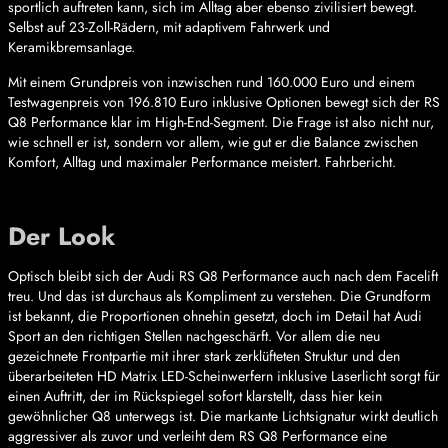
sportlich auftreten kann, sich im Alltag aber ebenso zivilisiert bewegt.
Selbst auf 23-Zoll-Rädern, mit adaptivem Fahrwerk und
Keramikbremsanlage.
Mit einem Grundpreis von inzwischen rund 160.000 Euro und einem
Testwagenpreis von 196.810 Euro inklusive Optionen bewegt sich der RS
Q8 Performance klar im High-End-Segment. Die Frage ist also nicht nur,
wie schnell er ist, sondern vor allem, wie gut er die Balance zwischen
Komfort, Alltag und maximaler Performance meistert. Fahrbericht.
Der Look
Optisch bleibt sich der Audi RS Q8 Performance auch nach dem Facelift
treu. Und das ist durchaus als Kompliment zu verstehen. Die Grundform
ist bekannt, die Proportionen ohnehin gesetzt, doch im Detail hat Audi
Sport an den richtigen Stellen nachgeschärft. Vor allem die neu
gezeichnete Frontpartie mit ihrer stark zerklüfteten Struktur und den
überarbeiteten HD Matrix LED-Scheinwerfern inklusive Laserlicht sorgt für
einen Auftritt, der im Rückspiegel sofort klarstellt, dass hier kein
gewöhnlicher Q8 unterwegs ist. Die markante Lichtsignatur wirkt deutlich
aggressiver als zuvor und verleiht dem RS Q8 Performance eine