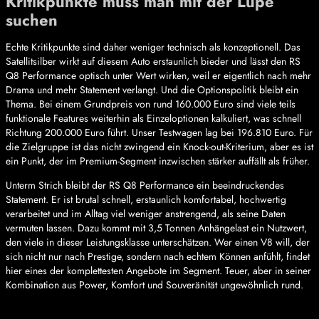
Kritikpunkte muss man mit der Lupe
suchen
Echte Kritikpunkte sind daher weniger technisch als konzeptionell. Das
Satellitsilber wirkt auf diesem Auto erstaunlich bieder und lässt den RS
Q8 Performance optisch unter Wert wirken, weil er eigentlich nach mehr
Drama und mehr Statement verlangt. Und die Optionspolitik bleibt ein
Thema. Bei einem Grundpreis von rund 160.000 Euro sind viele teils
funktionale Features weiterhin als Einzeloptionen kalkuliert, was schnell
Richtung 200.000 Euro führt. Unser Testwagen lag bei 196.810 Euro. Für
die Zielgruppe ist das nicht zwingend ein Knock-out-Kriterium, aber es ist
ein Punkt, der im Premium-Segment inzwischen stärker auffällt als früher.
Unterm Strich bleibt der RS Q8 Performance ein beeindruckendes
Statement. Er ist brutal schnell, erstaunlich komfortabel, hochwertig
verarbeitet und im Alltag viel weniger anstrengend, als seine Daten
vermuten lassen. Dazu kommt mit 3,5 Tonnen Anhängelast ein Nutzwert,
den viele in dieser Leistungsklasse unterschätzen. Wer einen V8 will, der
sich nicht nur nach Prestige, sondern nach echtem Können anfühlt, findet
hier eines der komplettesten Angebote im Segment. Teuer, aber in seiner
Kombination aus Power, Komfort und Souveränität ungewöhnlich rund.