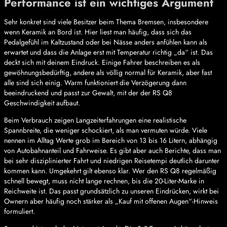
Performance ist ein wichtiges Argument
Sehr konkret sind viele Besitzer beim Thema Bremsen, insbesondere
wenn Keramik an Bord ist. Hier liest man häufig, dass sich das
Pedalgefühl im Kaltzustand oder bei Nässe anders anfühlen kann als
erwartet und dass die Anlage erst mit Temperatur richtig „da“ ist. Das
deckt sich mit deinem Eindruck. Einige Fahrer beschreiben es als
gewöhnungsbedürftig, andere als völlig normal für Keramik, aber fast
alle sind sich einig. Warm funktioniert die Verzögerung dann
beeindruckend und passt zur Gewalt, mit der der RS Q8
Geschwindigkeit aufbaut.
Beim Verbrauch zeigen Langzeiterfahrungen eine realistische
Spannbreite, die weniger schockiert, als man vermuten würde. Viele
nennen im Alltag Werte grob im Bereich von 13 bis 16 Litern, abhängig
von Autobahnanteil und Fahrweise. Es gibt aber auch Berichte, dass man
bei sehr disziplinierter Fahrt und niedrigen Reisetempi deutlich darunter
kommen kann. Umgekehrt gilt ebenso klar. Wer den RS Q8 regelmäßig
schnell bewegt, muss nicht lange rechnen, bis die 20-Liter-Marke in
Reichweite ist. Das passt grundsätzlich zu unseren Eindrücken, wirkt bei
Ownern aber häufig noch stärker als „Kauf mit offenen Augen“-Hinweis
formuliert.