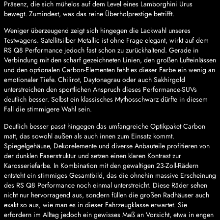
Präsenz, die sich mühelos auf dem Level eines Lamborghini Urus
bewegt. Zumindest, was das reine Überholprestige betrifft.
Weniger überzeugend zeigt sich hingegen die Lackwahl unseres
Testwagens. Satellitsilber Metallic ist ohne Frage elegant, wirkt auf dem
RS Q8 Performance jedoch fast schon zu zurückhaltend. Gerade in
Verbindung mit den scharf gezeichneten Linien, den großen Lufteinlässen
und den optionalen Carbon-Elementen fehlt es dieser Farbe ein wenig an
emotionaler Tiefe. Chilirot, Daytonagrau oder auch Sakhirgold
unterstreichen den sportlichen Anspruch dieses Performance-SUVs
deutlich besser. Selbst ein klassisches Mythosschwarz dürfte in diesem
Fall die stimmigere Wahl sein.
Deutlich besser passt hingegen das umfangreiche Optikpaket Carbon
matt, das sowohl außen als auch innen zum Einsatz kommt.
Spiegelgehäuse, Dekorelemente und diverse Anbauteile profitieren von
der dunklen Faserstruktur und setzen einen klaren Kontrast zur
Karosseriefarbe. In Kombination mit den gewaltigen 23-Zoll-Rädern
entsteht ein stimmiges Gesamtbild, das die ohnehin massive Erscheinung
des RS Q8 Performance noch einmal unterstreicht. Diese Räder sehen
nicht nur hervorragend aus, sondern füllen die großen Radhäuser auch
exakt so aus, wie man es in dieser Fahrzeugklasse erwartet. Sie
erfordern im Alltag jedoch ein gewisses Maß an Vorsicht, etwa in engen