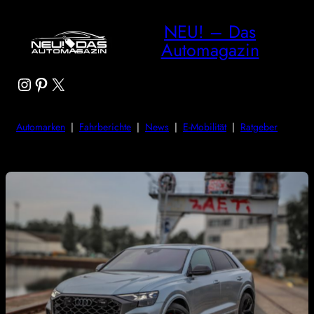
NEU! – Das
Automagazin
Instagram
Pinterest
X
Automarken
|
Fahrberichte
|
News
|
E-Mobilität
|
Ratgeber