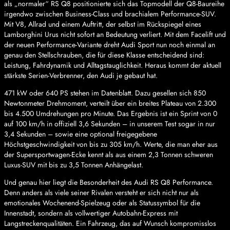
als „normaler“ RS Q8 positionierte sich das Topmodell der Q8-Baureihe
irgendwo zwischen Business-Class und brachialem Performance-SUV.
Mit V8, Allrad und einem Auftritt, der selbst im Rückspiegel eines
Lamborghini Urus nicht sofort an Bedeutung verliert. Mit dem Facelift und
der neuen Performance-Variante dreht Audi Sport nun noch einmal an
genau den Stellschrauben, die für diese Klasse entscheidend sind:
Leistung, Fahrdynamik und Alltagstauglichkeit. Heraus kommt der aktuell
stärkste Serien-Verbrenner, den Audi je gebaut hat.
471 kW oder 640 PS stehen im Datenblatt. Dazu gesellen sich 850
Newtonmeter Drehmoment, verteilt über ein breites Plateau von 2.300
bis 4.500 Umdrehungen pro Minute. Das Ergebnis ist ein Sprint von 0
auf 100 km/h in offiziell 3,6 Sekunden – in unserem Test sogar in nur
3,4 Sekunden – sowie eine optional freigegebene
Höchstgeschwindigkeit von bis zu 305 km/h. Werte, die man eher aus
der Supersportwagen-Ecke kennt als aus einem 2,3 Tonnen schweren
Luxus-SUV mit bis zu 3,5 Tonnen Anhängelast.
Und genau hier liegt die Besonderheit des Audi RS Q8 Performance.
Denn anders als viele seiner Rivalen versteht er sich nicht nur als
emotionales Wochenend-Spielzeug oder als Statussymbol für die
Innenstadt, sondern als vollwertiger Autobahn-Express mit
Langstreckenqualitäten. Ein Fahrzeug, das auf Wunsch kompromisslos