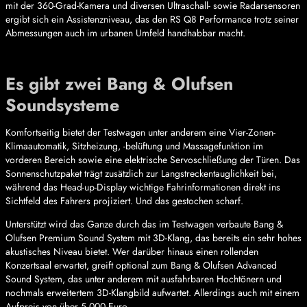
mit der 360-Grad-Kamera und diversen Ultraschall- sowie Radarsensoren
ergibt sich ein Assistenzniveau, das den RS Q8 Performance trotz seiner
Abmessungen auch im urbanen Umfeld handhabbar macht.
Es gibt zwei Bang & Olufsen
Soundsysteme
Komfortseitig bietet der Testwagen unter anderem eine Vier-Zonen-
Klimaautomatik, Sitzheizung, -belüftung und Massagefunktion im
vorderen Bereich sowie eine elektrische Servoschließung der Türen. Das
Sonnenschutzpaket trägt zusätzlich zur Langstreckentauglichkeit bei,
während das Head-up-Display wichtige Fahrinformationen direkt ins
Sichtfeld des Fahrers projiziert. Und das gestochen scharf.
Unterstützt wird das Ganze durch das im Testwagen verbaute Bang &
Olufsen Premium Sound System mit 3D-Klang, das bereits ein sehr hohes
akustisches Niveau bietet. Wer darüber hinaus einen rollenden
Konzertsaal erwartet, greift optional zum Bang & Olufsen Advanced
Sound System, das unter anderem mit ausfahrbaren Hochtönern und
nochmals erweitertem 3D-Klangbild aufwartet. Allerdings auch mit einem
Aufpreis von über 5.000 Euro.