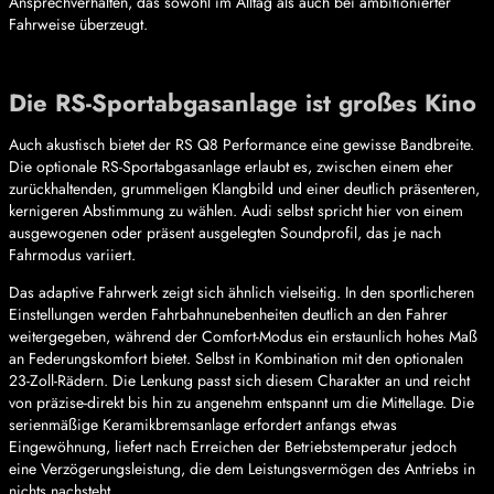
Ansprechverhalten, das sowohl im Alltag als auch bei ambitionierter
Fahrweise überzeugt.
Die RS-Sportabgasanlage ist großes Kino
Auch akustisch bietet der RS Q8 Performance eine gewisse Bandbreite.
Die optionale RS-Sportabgasanlage erlaubt es, zwischen einem eher
zurückhaltenden, grummeligen Klangbild und einer deutlich präsenteren,
kernigeren Abstimmung zu wählen. Audi selbst spricht hier von einem
ausgewogenen oder präsent ausgelegten Soundprofil, das je nach
Fahrmodus variiert.
Das adaptive Fahrwerk zeigt sich ähnlich vielseitig. In den sportlicheren
Einstellungen werden Fahrbahnunebenheiten deutlich an den Fahrer
weitergegeben, während der Comfort-Modus ein erstaunlich hohes Maß
an Federungskomfort bietet. Selbst in Kombination mit den optionalen
23-Zoll-Rädern. Die Lenkung passt sich diesem Charakter an und reicht
von präzise-direkt bis hin zu angenehm entspannt um die Mittellage. Die
serienmäßige Keramikbremsanlage erfordert anfangs etwas
Eingewöhnung, liefert nach Erreichen der Betriebstemperatur jedoch
eine Verzögerungsleistung, die dem Leistungsvermögen des Antriebs in
nichts nachsteht.