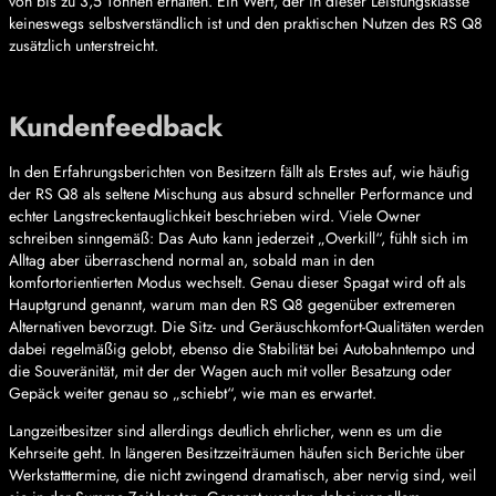
von bis zu 3,5 Tonnen erhalten. Ein Wert, der in dieser Leistungsklasse
keineswegs selbstverständlich ist und den praktischen Nutzen des RS Q8
zusätzlich unterstreicht.
Kundenfeedback
In den Erfahrungsberichten von Besitzern fällt als Erstes auf, wie häufig
der RS Q8 als seltene Mischung aus absurd schneller Performance und
echter Langstreckentauglichkeit beschrieben wird. Viele Owner
schreiben sinngemäß: Das Auto kann jederzeit „Overkill“, fühlt sich im
Alltag aber überraschend normal an, sobald man in den
komfortorientierten Modus wechselt. Genau dieser Spagat wird oft als
Hauptgrund genannt, warum man den RS Q8 gegenüber extremeren
Alternativen bevorzugt. Die Sitz- und Geräuschkomfort-Qualitäten werden
dabei regelmäßig gelobt, ebenso die Stabilität bei Autobahntempo und
die Souveränität, mit der der Wagen auch mit voller Besatzung oder
Gepäck weiter genau so „schiebt“, wie man es erwartet.
Langzeitbesitzer sind allerdings deutlich ehrlicher, wenn es um die
Kehrseite geht. In längeren Besitzzeiträumen häufen sich Berichte über
Werkstatttermine, die nicht zwingend dramatisch, aber nervig sind, weil