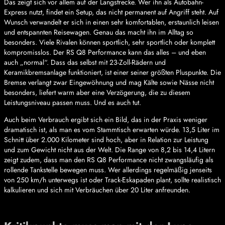
Das zeigt sich vor allem auf der Langstrecke. Wer ihn als Autobahn-
Express nutzt, findet ein Setup, das nicht permanent auf Angriff steht. Auf
Wunsch verwandelt er sich in einen sehr komfortablen, erstaunlich leisen
und entspannten Reisewagen. Genau das macht ihn im Alltag so
besonders. Viele Rivalen können sportlich, sehr sportlich oder komplett
kompromisslos. Der RS Q8 Performance kann das alles – und eben
auch „normal“. Dass das selbst mit 23-Zoll-Rädern und
Keramikbremsanlage funktioniert, ist einer seiner größten Pluspunkte. Die
Bremse verlangt zwar Eingewöhnung und mag Kälte sowie Nässe nicht
besonders, liefert warm aber eine Verzögerung, die zu diesem
Leistungsniveau passen muss. Und es auch tut.
Auch beim Verbrauch ergibt sich ein Bild, das in der Praxis weniger
dramatisch ist, als man es vom Stammtisch erwarten würde. 13,5 Liter im
Schnitt über 2.000 Kilometer sind hoch, aber in Relation zur Leistung
und zum Gewicht nicht aus der Welt. Die Range von 8,2 bis 14,4 Litern
zeigt zudem, dass man den RS Q8 Performance nicht zwangsläufig als
rollende Tankstelle bewegen muss. Wer allerdings regelmäßig jenseits
von 250 km/h unterwegs ist oder Track-Eskapaden plant, sollte realistisch
kalkulieren und sich mit Verbräuchen über 20 Liter anfreunden.