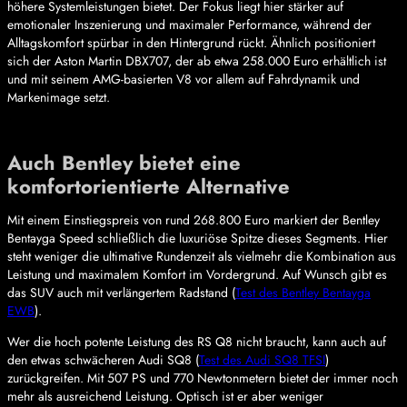
höhere Systemleistungen bietet. Der Fokus liegt hier stärker auf
emotionaler Inszenierung und maximaler Performance, während der
Alltagskomfort spürbar in den Hintergrund rückt. Ähnlich positioniert
sich der Aston Martin DBX707, der ab etwa 258.000 Euro erhältlich ist
und mit seinem AMG-basierten V8 vor allem auf Fahrdynamik und
Markenimage setzt.
Auch Bentley bietet eine
komfortorientierte Alternative
Mit einem Einstiegspreis von rund 268.800 Euro markiert der Bentley
Bentayga Speed schließlich die luxuriöse Spitze dieses Segments. Hier
steht weniger die ultimative Rundenzeit als vielmehr die Kombination aus
Leistung und maximalem Komfort im Vordergrund. Auf Wunsch gibt es
das SUV auch mit verlängertem Radstand (
Test des Bentley Bentayga
EWB
).
Wer die hoch potente Leistung des RS Q8 nicht braucht, kann auch auf
den etwas schwächeren Audi SQ8 (
Test des Audi SQ8 TFSI
)
zurückgreifen. Mit 507 PS und 770 Newtonmetern bietet der immer noch
mehr als ausreichend Leistung. Optisch ist er aber weniger