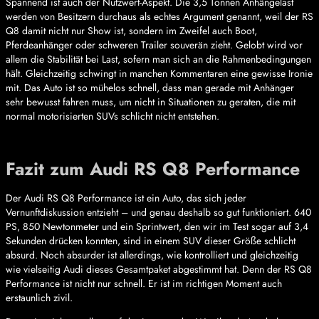
Spannend ist auch der Nutzwert-Aspekt. Die 3,5 Tonnen Anhängelast
werden von Besitzern durchaus als echtes Argument genannt, weil der RS
Q8 damit nicht nur Show ist, sondern im Zweifel auch Boot,
Pferdeanhänger oder schweren Trailer souverän zieht. Gelobt wird vor
allem die Stabilität bei Last, sofern man sich an die Rahmenbedingungen
hält. Gleichzeitig schwingt in manchen Kommentaren eine gewisse Ironie
mit. Das Auto ist so mühelos schnell, dass man gerade mit Anhänger
sehr bewusst fahren muss, um nicht in Situationen zu geraten, die mit
normal motorisierten SUVs schlicht nicht entstehen.
Fazit zum Audi RS Q8 Performance
Der Audi RS Q8 Performance ist ein Auto, das sich jeder
Vernunftdiskussion entzieht – und genau deshalb so gut funktioniert. 640
PS, 850 Newtonmeter und ein Sprintwert, den wir im Test sogar auf 3,4
Sekunden drücken konnten, sind in einem SUV dieser Größe schlicht
absurd. Noch absurder ist allerdings, wie kontrolliert und gleichzeitig
wie vielseitig Audi dieses Gesamtpaket abgestimmt hat. Denn der RS Q8
Performance ist nicht nur schnell. Er ist im richtigen Moment auch
erstaunlich zivil.