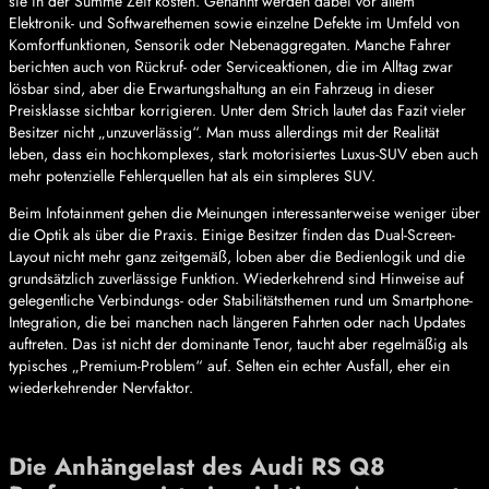
sie in der Summe Zeit kosten. Genannt werden dabei vor allem
Elektronik- und Softwarethemen sowie einzelne Defekte im Umfeld von
Komfortfunktionen, Sensorik oder Nebenaggregaten. Manche Fahrer
berichten auch von Rückruf- oder Serviceaktionen, die im Alltag zwar
lösbar sind, aber die Erwartungshaltung an ein Fahrzeug in dieser
Preisklasse sichtbar korrigieren. Unter dem Strich lautet das Fazit vieler
Besitzer nicht „unzuverlässig“. Man muss allerdings mit der Realität
leben, dass ein hochkomplexes, stark motorisiertes Luxus-SUV eben auch
mehr potenzielle Fehlerquellen hat als ein simpleres SUV.
Beim Infotainment gehen die Meinungen interessanterweise weniger über
die Optik als über die Praxis. Einige Besitzer finden das Dual-Screen-
Layout nicht mehr ganz zeitgemäß, loben aber die Bedienlogik und die
grundsätzlich zuverlässige Funktion. Wiederkehrend sind Hinweise auf
gelegentliche Verbindungs- oder Stabilitätsthemen rund um Smartphone-
Integration, die bei manchen nach längeren Fahrten oder nach Updates
auftreten. Das ist nicht der dominante Tenor, taucht aber regelmäßig als
typisches „Premium-Problem“ auf. Selten ein echter Ausfall, eher ein
wiederkehrender Nervfaktor.
Die Anhängelast des Audi RS Q8