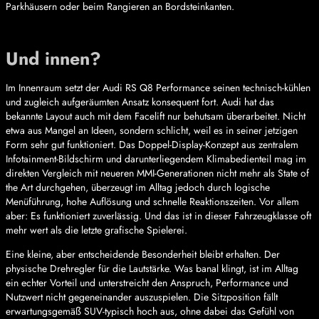
Parkhäusern oder beim Rangieren an Bordsteinkanten.
Und innen?
Im Innenraum setzt der Audi RS Q8 Performance seinen technisch-kühlen
und zugleich aufgeräumten Ansatz konsequent fort. Audi hat das
bekannte Layout auch mit dem Facelift nur behutsam überarbeitet. Nicht
etwa aus Mangel an Ideen, sondern schlicht, weil es in seiner jetzigen
Form sehr gut funktioniert. Das Doppel-Display-Konzept aus zentralem
Infotainment-Bildschirm und darunterliegendem Klimabedienteil mag im
direkten Vergleich mit neueren MMI-Generationen nicht mehr als State of
the Art durchgehen, überzeugt im Alltag jedoch durch logische
Menüführung, hohe Auflösung und schnelle Reaktionszeiten. Vor allem
aber: Es funktioniert zuverlässig. Und das ist in dieser Fahrzeugklasse oft
mehr wert als die letzte grafische Spielerei.
Eine kleine, aber entscheidende Besonderheit bleibt erhalten. Der
physische Drehregler für die Lautstärke. Was banal klingt, ist im Alltag
ein echter Vorteil und unterstreicht den Anspruch, Performance und
Nutzwert nicht gegeneinander auszuspielen. Die Sitzposition fällt
erwartungsgemäß SUV-typisch hoch aus, ohne dabei das Gefühl von