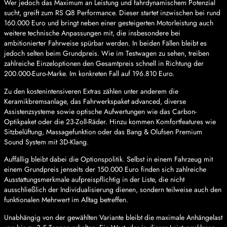
Wer jedoch das Maximum an Leistung und fahrdynamischem Potenzial
sucht, greift zum RS Q8 Performance. Dieser startet inzwischen bei rund
160.000 Euro und bringt neben einer gesteigerten Motorleistung auch
weitere technische Anpassungen mit, die insbesondere bei
ambitionierter Fahrweise spürbar werden. In beiden Fällen bleibt es
jedoch selten beim Grundpreis. Wie im Testwagen zu sehen, treiben
zahlreiche Einzeloptionen den Gesamtpreis schnell in Richtung der
200.000-Euro-Marke. Im konkreten Fall auf 196.810 Euro.
Zu den kostenintensiveren Extras zählen unter anderem die
Keramikbremsanlage, das Fahrwerkspaket advanced, diverse
Assistenzsysteme sowie optische Aufwertungen wie das Carbon-
Optikpaket oder die 23-Zoll-Räder. Hinzu kommen Komfortfeatures wie
Sitzbelüftung, Massagefunktion oder das Bang & Olufsen Premium
Sound System mit 3D-Klang.
Auffällig bleibt dabei die Optionspolitik. Selbst in einem Fahrzeug mit
einem Grundpreis jenseits der 150.000 Euro finden sich zahlreiche
Ausstattungsmerkmale aufpreispflichtig in der Liste, die nicht
ausschließlich der Individualisierung dienen, sondern teilweise auch den
funktionalen Mehrwert im Alltag betreffen.
Unabhängig von der gewählten Variante bleibt die maximale Anhängelast