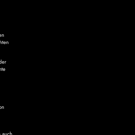
en
hten
der
mte
on
n auch