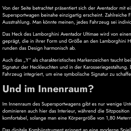
Von der Seite betrachtet präsentiert sich der Aventador mit e
Supersportwagen beinahe einzigartig erscheint. Zahlreiche Fa
Ausstrahlung. Man könnte meinen, jedes Fahrzeug sei individ
Das Heck des Lamborghini Aventador Ultimae wird von eine
geprägt, die in ihrer Form und Größe an den Lamborghini Hu
runden das Design harmonisch ab.
Auch das „Y“ als charakteristisches Markenzeichen taucht bei
Signatur der Heckleuchten und in der Karosseriegestaltung.
Fahrzeug integriert, um eine symbolische Signatur zu schaffe
Und im Innenraum?
Im Innenraum des Supersportwagens gibt es nur wenige Unt
dominieren auch hier das Interieur, während die Sitzposition 
komfortabel, solange man eine Körpergröße von 1,80 Metern 
Das digitale Kombiinstrument erinnert an eine moderne Spiel