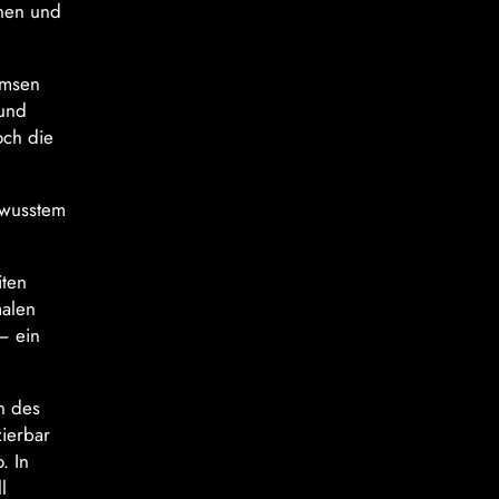
chen und
emsen
 und
och die
ewusstem
iten
malen
– ein
n des
zierbar
. In
l