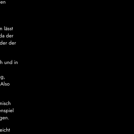
len
 lässt
 da der
eder der
h und in
ng,
 Also
nisch
enspiel
rgen.
eicht