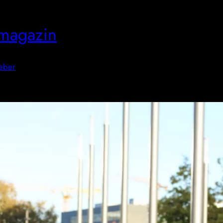
magazin
eber