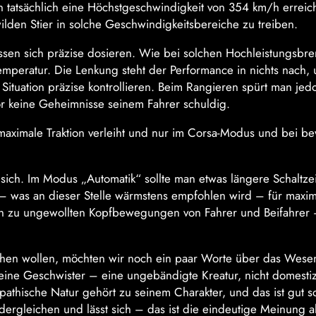
 tatsächlich eine Höchstgeschwindigkeit von 354 km/h errei
lden Stier in solche Geschwindigkeitsbereiche zu treiben.
ssen sich präzise dosieren. Wie bei solchen Hochleistungsbr
stemperatur. Die Lenkung steht der Performance in nichts nach,
 Situation präzise kontrollieren. Beim Rangieren spürt man jed
r keine Geheimnisse seinem Fahrer schuldig.
maximale Traktion verleiht und nur im Corsa-Modus und bei b
r sich. Im Modus „Automatik“ sollte man etwas längere Schaltze
– was an dieser Stelle wärmstens empfohlen wird – für maxi
ch zu ungewollten Kopfbewegungen von Fahrer und Beifahrer 
hen wollen, möchten wir noch ein paar Worte über das Wese
seine Geschwister – eine ungebändigte Kreatur, nicht domesti
athische Natur gehört zu seinem Charakter, und das ist gut so
dergleichen und lässt sich – das ist die eindeutige Meinung al