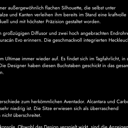
iner außergewöhnlich flachen Silhouette, die selbst unter
lze und Kanten verleihen ihm bereits im Stand eine kraftvolle
uell und mit höchster Präzision gestaltet worden.
m großzügigen Diffusor und zwei hoch angebrachten Endrohr
racán Evo erinnern. Die geschmackvoll integrierten Heckleuc
m Ultimae immer wieder auf. Es findet sich im Tagfahrlicht, in 
 Die Designer haben diesen Buchstaben geschickt in das gesa
n.
erschiede zum herkömmlichen Aventador. Alcantara und Carb
sehr niedrig ist. Die Sitze erwiesen sich als überraschend
nicht überschreitet.
konsole. Obwohl das Design verspielt wirkt, sind die Anzeige