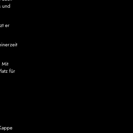
s und
zt er
inerzeit
 Mit
atz für
 Kappe