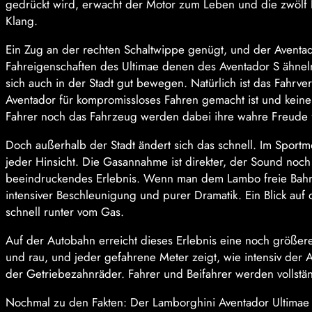
gedrückt wird, erwacht der Motor zum Leben und die zwölf K
Klang.
Ein Zug an der rechten Schaltwippe genügt, und der Aventador
Fahreigenschaften des Ultimae denen des Aventador S ähneln
sich auch in der Stadt gut bewegen. Natürlich ist das Fahrve
Aventador für kompromissloses Fahren gemacht ist und keine
Fahrer noch das Fahrzeug werden dabei ihre wahre Freude 
Doch außerhalb der Stadt ändert sich das schnell. Im Sport
jeder Hinsicht. Die Gasannahme ist direkter, der Sound noch 
beeindruckendes Erlebnis. Wenn man dem Lambo freie Bahn g
intensiver Beschleunigung und purer Dramatik. Ein Blick auf
schnell runter vom Gas.
Auf der Autobahn erreicht dieses Erlebnis eine noch größer
und rau, und jeder gefahrene Meter zeigt, wie intensiv der
der Getriebezahnräder. Fahrer und Beifahrer werden vollstä
Nochmal zu den Fakten: Der Lamborghini Aventador Ultimae 