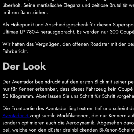
überholt. Seine martialische Eleganz und zeitlose Brutalit
in ihren Bann ziehen.
Als Höhepunkt und Abschiedsgeschenk für diesen Superspor
Ultimae LP 780-4 herausgebracht. Es werden nur 300 Coupés
Wir hatten das Vergnügen, den offenen Roadster mit der b
Fahrbericht.
Der Look
Der Aventador beeindruckt auf den ersten Blick mit seiner pe
nur für Kenner erkennbar, dass dieses Fahrzeug kein Coupé s
50 Kilogramm. Aber lassen Sie uns Schritt für Schritt vorgeh
Die Frontpartie des Aventador liegt extrem tief und scheint 
Aventador S
zeigt subtile Modifikationen, die nur Kennern a
sondern optimieren auch die Aerodynamik. Abgesehen davon
bei, welche von den düster dreinblickenden Bi-Xenon-Scheinw