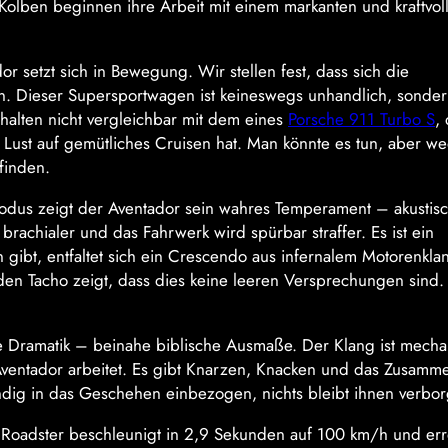
olben beginnen ihre Arbeit mit einem markanten und kraftvol
 setzt sich in Bewegung. Wir stellen fest, dass sich die
. Dieser Supersportwagen ist keineswegs unhandlich, sondern
rhalten nicht vergleichbar mit dem eines
Porsche 911 Turbo S
,
 Lust auf gemütliches Cruisen hat. Man könnte es tun, aber w
finden.
modus zeigt der Aventador sein wahres Temperament – akustisc
brachialer und das Fahrwerk wird spürbar straffer. Es ist ein
ibt, entfaltet sich ein Crescendo aus infernalem Motorenkla
 den Tacho zeigt, dass dies keine leeren Versprechungen sind.
e Dramatik – beinahe biblische Ausmaße. Der Klang ist mecha
 Aventador arbeitet. Es gibt Knarzen, Knacken und das Zusamm
ndig in das Geschehen einbezogen, nichts bleibt ihnen verbo
Roadster beschleunigt in 2,9 Sekunden auf 100 km/h und err