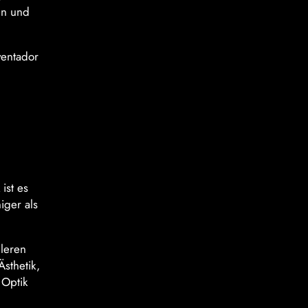
en und
ventador
ist es
iger als
ileren
sthetik,
 Optik