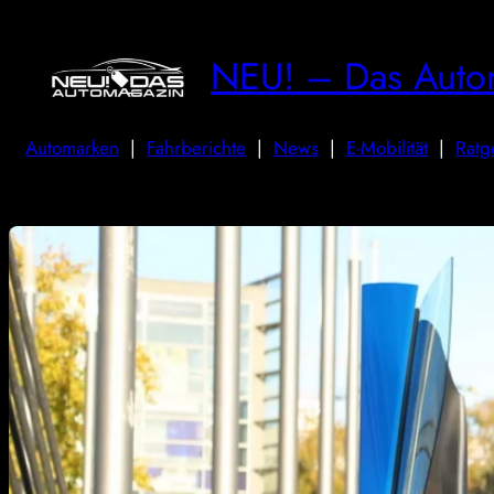
NEU! – Das Auto
Automarken
|
Fahrberichte
|
News
|
E-Mobilität
|
Ratg