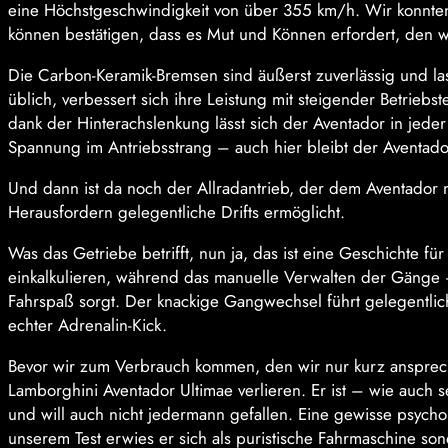
eine Höchstgeschwindigkeit von über 355 km/h. Wir konnten
können bestätigen, dass es Mut und Können erfordert, den wi
Die Carbon-Keramik-Bremsen sind äußerst zuverlässig und la
üblich, verbessert sich ihre Leistung mit steigender Betrieb
dank der Hinterachslenkung lässt sich der Aventador in jeder
Spannung im Antriebsstrang – auch hier bleibt der Aventado
Und dann ist da noch der Allradantrieb, der dem Aventador 
Herausfordern gelegentliche Drifts ermöglicht.
Was das Getriebe betrifft, nun ja, das ist eine Geschichte fü
einkalkulieren, während das manuelle Verwalten der Gänge 
Fahrspaß sorgt. Der knackige Gangwechsel führt gelegentli
echter Adrenalin-Kick.
Bevor wir zum Verbrauch kommen, den wir nur kurz ansprec
Lamborghini Aventador Ultimae verlieren. Er ist – wie auch 
und will auch nicht jedermann gefallen. Eine gewisse psychop
unserem Test erwies er sich als puristische Fahrmaschine son