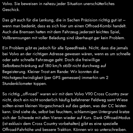
Volvo. Sie beweisen in nahezu jeder Situation unerschütterliches
Geschick.
Das gilt auch für die Lenkung, die in Sachen Präzision richtig gut ist –
wenn man bedenkt, dass es sich hier um einen Offroad-Kombi handelt.
Auch die Bremsen hatten mit dem Fahrzeug jederzeit leichtes Spiel,
Vollbremsungen mit voller Beladung sind überhaupt gar kein Problem.
Ein Problem gibt es jedoch für alle Speedfreaks. Nicht, dass die jemals
bei Volvo an der richtigen Adresse gewesen wären, wenn es um schnelle
oder sehr schnelle Fahrzeuge geht. Doch die freiwillige
Selbstbeschränkung auf 180 km/h stößt nicht durchweg auf
Begeisterung. Kleiner Trost am Rande: Wir konnten die
Höchstgeschwindigkeit (per GPS gemessen) immerhin um 2
Stundenkilometer toppen.
So richtig „off-road“ waren wir mit dem Volvo V90 Cross Country zwar
nicht, doch ein nicht sonderlich häufig befahrener Feldweg samt Wiese
sollten einen kleinen Vorgeschmack auf das geben, was der CC leisten
kann. Und siehe da, selbst bei feuchtem, schlammigen Untergrund kratze
sich der Schwede mit allen Vieren wieder auf Kurs. Dank Offroad-Modus
(ist exklusiv dem Cross Country vorbehalten) gibt es eine spezielle
Offroad-Fahrhöhe und bessere Traktion. Können wir so unterschreiben.