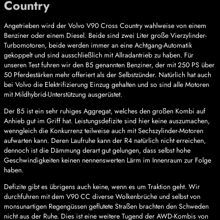
Country
Angetrieben wird der Volvo V90 Cross Country wahlweise von einem
Benziner oder einem Diesel. Beide sind zwei Liter große Vierzylinder-
Turbomotoren, beide werden immer an eine Achtgang-Automatik
gekoppelt und sind ausschließlich mit Allradantrieb zu haben. Für
unseren Test fuhren wir den B5 genannten Benziner, der mit 250 PS über
50 Pferdestärken mehr offeriert als der Selbstzünder. Natürlich hat auch
bei Volvo die Elektrifizierung Einzug gehalten und so sind alle Motoren
mit Mildhybrid-Unterstützung ausgerüstet.
Der B5 ist ein sehr ruhiges Aggregat, welches den großen Kombi auf
Anhieb gut im Griff hat. Leistungsdefizite sind hier keine auszumachen,
wenngleich die Konkurrenz teilweise auch mit Sechszylinder-Motoren
aufwarten kann. Deren Laufruhe kann der R4 natürlich nicht erreichen,
dennoch ist die Dämmung derart gut gelungen, dass selbst hohe
Geschwindigkeiten keinen nennenswerten Lärm im Innenraum zur Folge
haben.
Defizite gibt es übrigens auch keine, wenn es um Traktion geht. Wir
durchfuhren mit dem V90 CC diverse Wolkenbrüche und selbst von
monsunartigen Regengüssen geflutete Straßen brachten den Schweden
nicht aus der Ruhe. Dies ist eine weitere Tugend der AWD-Kombis von