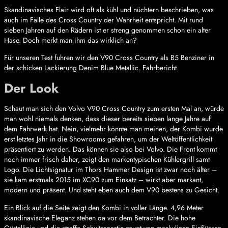
Skandinavisches Flair wird oft als kühl und nüchtern beschrieben, was
auch im Falle des Cross Country der Wahrheit entspricht. Mit rund
sieben Jahren auf den Rädern ist er streng genommen schon ein alter
Hase. Doch merkt man ihm das wirklich an?
Für unseren Test fuhren wir den V90 Cross Country als B5 Benziner in
der schicken Lackierung Denim Blue Metallic. Fahrbericht.
Der Look
Schaut man sich den Volvo V90 Cross Country zum ersten Mal an, würde
man wohl niemals denken, dass dieser bereits sieben lange Jahre auf
dem Fahrwerk hat. Nein, vielmehr könnte man meinen, der Kombi wurde
erst letztes Jahr in die Showrooms gefahren, um der Weltöffentlichkeit
präsentiert zu werden. Das können sie also bei Volvo. Die Front kommt
noch immer frisch daher, zeigt den markentypischen Kühlergrill samt
Logo. Die Lichtsignatur im Thors Hammer Design ist zwar noch älter –
sie kam erstmals 2015 im XC90 zum Einsatz – wirkt aber markant,
modern und präsent. Und steht eben auch dem V90 bestens zu Gesicht.
Ein Blick auf die Seite zeigt den Kombi in voller Länge. 4,96 Meter
skandinavische Eleganz stehen da vor dem Betrachter. Die hohe
Gürtellinie und die straffe Schulterpartie zeugt von maskulinen Einflüssen,