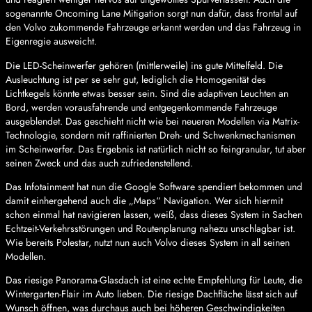
sogenannte Oncoming Lane Mitigation sorgt nun dafür, dass frontal auf
den Volvo zukommende Fahrzeuge erkannt werden und das Fahrzeug in
Eigenregie ausweicht.
Die LED-Scheinwerfer gehören (mittlerweile) ins gute Mittelfeld. Die
Ausleuchtung ist per se sehr gut, lediglich die Homogenität des
Lichtkegels könnte etwas besser sein. Sind die adaptiven Leuchten an
Bord, werden vorausfahrende und entgegenkommende Fahrzeuge
ausgeblendet. Das geschieht nicht wie bei neueren Modellen via Matrix-
Technologie, sondern mit raffinierten Dreh- und Schwenkmechanismen
im Scheinwerfer. Das Ergebnis ist natürlich nicht so feingranular, tut aber
seinen Zweck und das auch zufriedenstellend.
Das Infotainment hat nun die Google Software spendiert bekommen und
damit einhergehend auch die „Maps“ Navigation. Wer sich hiermit
schon einmal hat navigieren lassen, weiß, dass dieses System in Sachen
Echtzeit-Verkehrsstörungen und Routenplanung nahezu unschlagbar ist.
Wie bereits Polestar, nutzt nun auch Volvo dieses System in all seinen
Modellen.
Das riesige Panorama-Glasdach ist eine echte Empfehlung für Leute, die
Wintergarten-Flair im Auto lieben. Die riesige Dachfläche lässt sich auf
Wunsch öffnen, was durchaus auch bei höheren Geschwindigkeiten