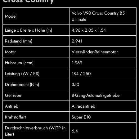
Volvo V90 Cross Country B5
Modell
Ultimate
Länge x Breite x Höhe (m)
4,96 x 2,05 x 1,54
Radstand (mm)
2.941
Motor
Vierzylinder-Reihenmotor
Hubraum (ccm)
1.969
Leistung (kW / PS)
184 / 250
Drehmoment (Nm)
350
Getriebe
8-Gang-Automatikgetriebe
Antrieb
Allradantrieb
Kraftstoffart
Super E10
Durchschnittsverbrauch (WLTP in
6,4
Liter)