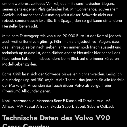
um ein weiteres, zeitloses Vehikel, das mit skandinavischer Eleganz
seinen ganz eigenen Platz gefunden hat. Mit Contenance, souveränem
Antrieb und mondäner Ausstattung wirkt dieser Schwede nicht nur
robust, sondern auch luxuriös. Ein Spagat, den so gut kaum ein anderer
Hersteller beherrscht.
Mit einem Testwagenpreis von rund 90.000 Euro ist der Kombi jedoch
auch weit entfernt von günstig. Führt man sich jedoch vor Augen, dass
das Fahrzeug selbst nach sieben Jahren immer noch frisch aussieht und
technisch up-to-date ist, dann dürften andere Hersteller hier schnell das
Nachsehen haben – insbesondere beim Blick auf die immer kürzeren
Modell-Lebenszyklen.
Echte Kritik lässt sich der Schwede bisweilen nicht ankreiden. Lediglich
die Abriegelung bei 180 km/h ist ein Thema, das jedoch für alle Modelle
der Marke gilt. Ansonsten darf auch dieser Volvo als sorgenfreier
(Premium-) Allrounder gelten.
Konkurrenzmodelle: Mercedes-Benz E-Klasse All-Terrain, Audi A6
Allroad, VW Passat Alltrack, Skoda Superb Scout, Subaru Outback
Technische Daten des Volvo V90
Cross Country