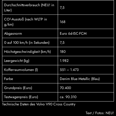
Durchschnittsverbrauch (NEU! in
7,5
Liter)
CO²-Ausstoß (nach WLTP in
168
g/km)
Abgasnorm
Euro 6d-ISC-FCM
0 auf 100 km/h (in Sekunden)
7,5
Höchstgeschwindigkeit (km/h)
180
Leergewicht (kg)
1.982
Kofferraumvolumen (l)
551 – 1.473
Farbe
Denim Blue Metallic (Blau)
Grundpreis (Euro)
70.400
Testwagenpreis (Euro)
ca. 90.310
Technische Daten des Volvo V90 Cross Country
Text / Fotos: NEU!