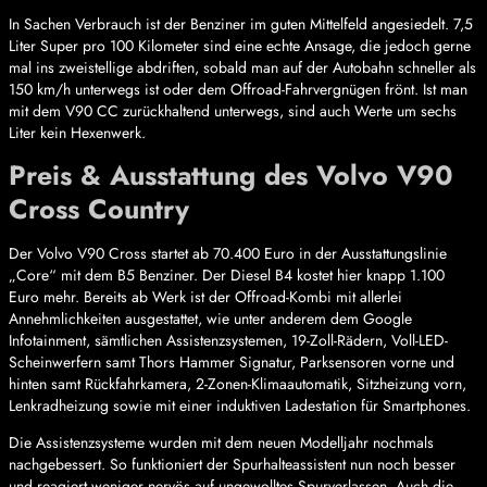
In Sachen Verbrauch ist der Benziner im guten Mittelfeld angesiedelt. 7,5
Liter Super pro 100 Kilometer sind eine echte Ansage, die jedoch gerne
mal ins zweistellige abdriften, sobald man auf der Autobahn schneller als
150 km/h unterwegs ist oder dem Offroad-Fahrvergnügen frönt. Ist man
mit dem V90 CC zurückhaltend unterwegs, sind auch Werte um sechs
Liter kein Hexenwerk.
Preis & Ausstattung des Volvo V90
Cross Country
Der Volvo V90 Cross startet ab 70.400 Euro in der Ausstattungslinie
„Core“ mit dem B5 Benziner. Der Diesel B4 kostet hier knapp 1.100
Euro mehr. Bereits ab Werk ist der Offroad-Kombi mit allerlei
Annehmlichkeiten ausgestattet, wie unter anderem dem Google
Infotainment, sämtlichen Assistenzsystemen, 19-Zoll-Rädern, Voll-LED-
Scheinwerfern samt Thors Hammer Signatur, Parksensoren vorne und
hinten samt Rückfahrkamera, 2-Zonen-Klimaautomatik, Sitzheizung vorn,
Lenkradheizung sowie mit einer induktiven Ladestation für Smartphones.
Die Assistenzsysteme wurden mit dem neuen Modelljahr nochmals
nachgebessert. So funktioniert der Spurhalteassistent nun noch besser
und reagiert weniger nervös auf ungewolltes Spurverlassen. Auch die