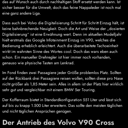
das auf Wunsch auch durch nachhaltigen Stoff ersetzt werden kann. Ist
sicher besser für die Umwelt, doch das feine Nappaleder ist noch mal
eine ganz andere Liga.
Dass auch bei Volvo die Digitalisierung Schritt für Schritt Einzug hält, ist
keine bahnbrechende Neuigkeit. Doch die Art und Weise der „dosierten
Digitalisierung“ ist eine Erwähnung wert. Denn im aktuellen Modelljahr
hielt erstmals das Google Infotainment Einzug im V90, welches die
Bedienung erheblich erleichtert. Auch die überarbeitete Tachoeinheit
wirkt im wahrsten Sinne des Wortes cool. Doch das wars eben auch
schon. Ein manueller Drehregler ist hier immer noch vorhanden,
genauso wie physische Tasten am Lenkrad.
Im Fond finden zwei Passagiere jeder Größe problemlos Platz. Sollten
auf der Rückbank drei Passagiere reisen wollen, sollten diese pro Nase
nicht größer als 1,85 Meter sein. Alles in allem ist der Platz hier wirklich
sehr gut und vergleichbar mit einem BMW 5er Touring.
Der Kofferraum bietet in Standardkonfiguration 551 Liter und lässt sich
auf bis zu knapp 1.500 Liter erweitern. Das sollte den meisten täglichen
und nicht täglichen Ansprüchen genügen.
Der Antrieb des Volvo V90 Cross