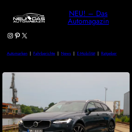
NEU! – Das
Automagazin
Instagram
Pinterest
X
Automarken
|
Fahrberichte
|
News
|
E-Mobilität
|
Ratgeber