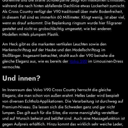
während die nach hinten abfallende Dachlinie etwas Lockerheit zumischt.
Als Cross Country verfügt der V90 traditionell über mehr Bodenfreiheit,
in diesem Fall sind es immerhin 60 Millimeter. Klingt wenig, ist aber viel,
wenn es drauf ankommt. Die Beplankung ringsum wurde hier filigraner
gestaltet und nicht so grobschlächtig umgesetzt, wie bei anderen
Modellen mittels plumpem Plastik.
Am Heck gibt es die markanten vertikalen Leuchten sowie den
Markenschriftzug auf der Haube und den Modellschriftzug im
Stoßfänger. Insgesamt betrachtet, strahlt auch der V90 beinahe die
gleiche Eleganz aus, wie es bereits der
Volvo S90
im Limousinen-Dress
vermochte.
Und innen?
Im Innenraum des Volvo V90 Cross Country herrscht die gleiche
Eleganz, die man schon von außen erahnt. Helles Leder wird bespielt
von diversen Echtholz-Applikationen. Die Verarbeitung ist durchweg auf
Premium-Niveau. Da lassen sich die Schweden ganz und gar nicht
lumpen. Das gilt auch für die Sitze, die vorne mannigfaltig verstellbar
und auf Wunsch beheizt und belüftet sind. Auch eine Massagefunktion ist
gegen Aufpreis erhältlich. Hinzu kommt das wirklich sehr weiche Leder,