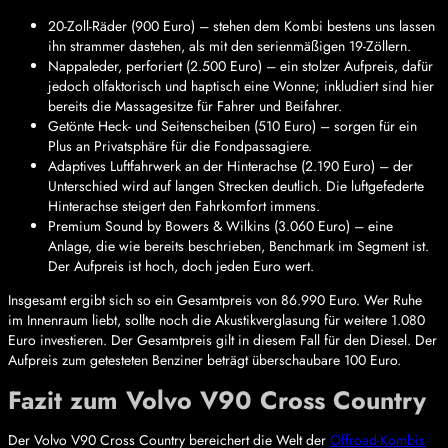
20-Zoll-Räder (900 Euro) – stehen dem Kombi bestens uns lassen
ihn strammer dastehen, als mit den serienmäßigen 19-Zöllern.
Nappaleder, perforiert (2.500 Euro) – ein stolzer Aufpreis, dafür
jedoch olfaktorisch und haptisch eine Wonne; inkludiert sind hier
bereits die Massagesitze für Fahrer und Beifahrer.
Getönte Heck- und Seitenscheiben (510 Euro) – sorgen für ein
Plus an Privatsphäre für die Fondpassagiere.
Adaptives Luftfahrwerk an der Hinterachse (2.190 Euro) – der
Unterschied wird auf langen Strecken deutlich. Die luftgefederte
Hinterachse steigert den Fahrkomfort immens.
Premium Sound by Bowers & Wilkins (3.060 Euro) – eine
Anlage, die wie bereits beschrieben, Benchmark im Segment ist.
Der Aufpreis ist hoch, doch jeden Euro wert.
Insgesamt ergibt sich so ein Gesamtpreis von 86.990 Euro. Wer Ruhe
im Innenraum liebt, sollte noch die Akustikverglasung für weitere 1.080
Euro investieren. Der Gesamtpreis gilt in diesem Fall für den Diesel. Der
Aufpreis zum getesteten Benziner beträgt überschaubare 100 Euro.
Fazit zum Volvo V90 Cross Country
Der Volvo V90 Cross Country bereichert die Welt der
Offroad-Kombis