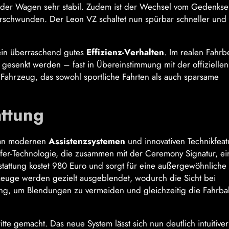
ibt der Wagen sehr stabil. Zudem ist der Wechsel vom Gedenks
rschwunden. Der Leon VZ schaltet nun spürbar schneller und
 ein überraschend gutes
Effizienz-Verhalten
. Im realen Fahrb
gesenkt werden – fast in Übereinstimmung mit der offiziellen
Fahrzeug, das sowohl sportliche Fahrten als auch sparsame
attung
l an modernen
Assistenzsystemen
und innovativen Technikfeat
fer-Technologie, die zusammen mit der Ceremony Signatur, ei
Ausstattung kostet 980 Euro und sorgt für eine außergewöhnliche
uge werden gezielt ausgeblendet, wodurch die Sicht bei
sung, um Blendungen zu vermeiden und gleichzeitig die Fahrb
tte gemacht. Das neue System lässt sich nun deutlich intuitiver