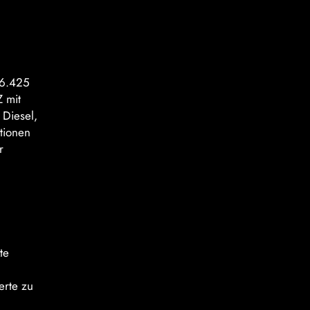
36.425
 mit
 Diesel,
ptionen
r
te
erte zu