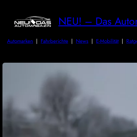
NEU! – Das Auto
Automarken
|
Fahrberichte
|
News
|
E-Mobilität
|
Ratg