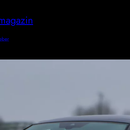
magazin
eber