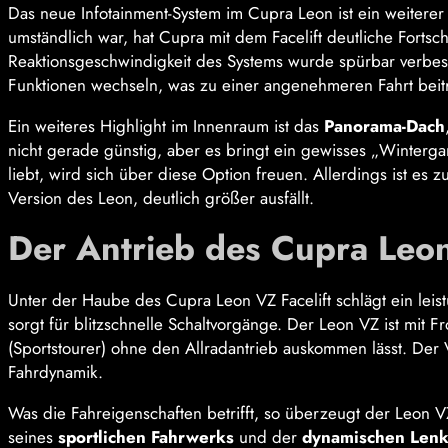
Das neue Infotainment-System im Cupra Leon ist ein weitere
umständlich war, hat Cupra mit dem Facelift deutliche Fortsc
Reaktionsgeschwindigkeit des Systems wurde spürbar verbess
Funktionen wechseln, was zu einer angenehmeren Fahrt beitr
Ein weiteres Highlight im Innenraum ist das
Panorama-Dach
nicht gerade günstig, aber es bringt ein gewisses „Winterga
liebt, wird sich über diese Option freuen. Allerdings ist es
Version des Leon, deutlich größer ausfällt.
Der Antrieb des Cupra Leon
Unter der Haube des Cupra Leon VZ Facelift schlägt ein leis
sorgt für blitzschnelle Schaltvorgänge. Der Leon VZ ist mit F
(Sportstourer) ohne den Allradantrieb auskommen lässt. Der 
Fahrdynamik.
Was die Fahreigenschaften betrifft, so überzeugt der Leon V
seines
sportlichen Fahrwerks
und der
dynamischen Len