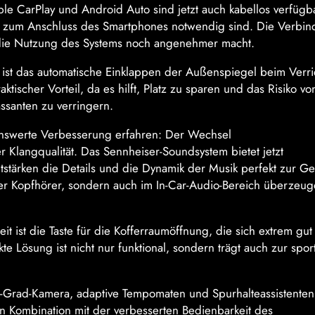
le CarPlay und Android Auto sind jetzt auch kabellos verfügb
hr zum Anschluss des Smartphones notwendig sind. Die Verbi
nd die Nutzung des Systems noch angenehmer macht.
n ist das automatische Einklappen der Außenspiegel beim Verr
ischer Vorteil, da es hilft, Platz zu sparen und das Risiko vo
santen zu verringern.
nswerte Verbesserung erfahren: Der Wechsel
r Klangqualität. Das Sennheiser-Soundsystem bietet jetzt
tstärken die Details und die Dynamik der Musik perfekt zur Ge
h der Kopfhörer, sondern auch im In-Car-Audio-Bereich überzeu
 ist die Taste für die Kofferraumöffnung, die sich extrem gut
te Lösung ist nicht nur funktional, sondern trägt auch zur spor
-Grad-Kamera, adaptive Tempomaten und Spurhalteassistenten
In Kombination mit der verbesserten Bedienbarkeit des