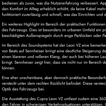
bedienen als zuvor, was die Nutzererfahrung verbessert. App
den Komfort im Alltag erheblich erhöht, da keine Kabel me
funktioniert zuverlässig und schnell, was das Einrichten u
Ein weiteres Highlight im Bereich der praktischen Funktione
des Fahrzeugs. Dies ist besonders im urbanen Umfeld ein prakt
beschädigten Außenspiegeln durch enge Parklücken oder Pas
Im Bereich des Soundsystems hat der Leon VZ eine bemerke
von Beats auf Sennheiser bringt eine deutliche Steigerung de
einen klareren und volleren Klang, der auch bei höheren Lau
bringt. Sennheiser zeigt hier, dass sie nicht nur im Bereic
können.
Eine eher unscheinbare, aber dennoch praktische Besonderheit
versteckt unter dem rechten Rücklicht befindet. Diese versteck
Optik des Fahrzeugs bei.
Die Ausstattung des Cupra Leon VZ umfasst zudem eine 360
den Fahrer in schwierigen Verkehrssituationen unterstützen. 