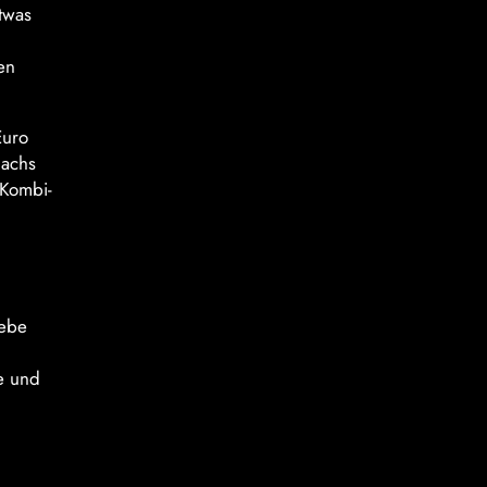
twas
en
Euro
Dachs
 Kombi-
iebe
e und