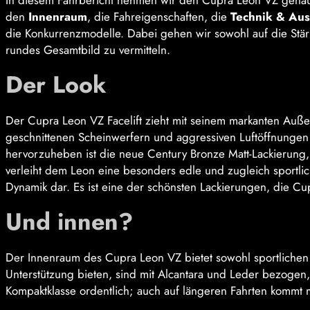
In diesem Fahrbericht nehmen wir den Cupra Leon VZ genau
den
Innenraum
, die Fahreigenschaften, die
Technik & Aus
die Konkurrenzmodelle. Dabei gehen wir sowohl auf die Stär
rundes Gesamtbild zu vermitteln.
Der Look
Der Cupra Leon VZ Facelift zieht mit seinem markanten Außend
geschnittenen Scheinwerfern und aggressiven Luftöffnungen 
hervorzuheben ist die neue Century Bronze Matt-Lackierung, di
verleiht dem Leon eine besonders edle und zugleich sportlic
Dynamik dar. Es ist eine der schönsten Lackierungen, die Cup
Und innen?
Der Innenraum des Cupra Leon VZ bietet sowohl sportlichen C
Unterstützung bieten, sind mit Alcantara und Leder bezogen, 
Kompaktklasse ordentlich; auch auf längeren Fahrten kommt m