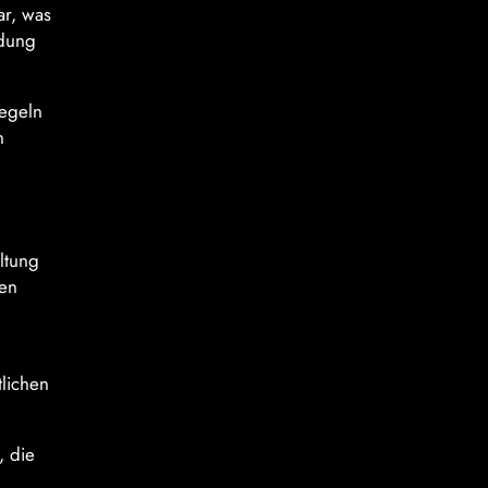
ar, was
ndung
iegeln
n
ltung
gen
tlichen
, die