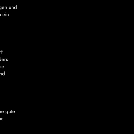
ngen und
 ein
rf
ders
be
und
.
ne gute
ie