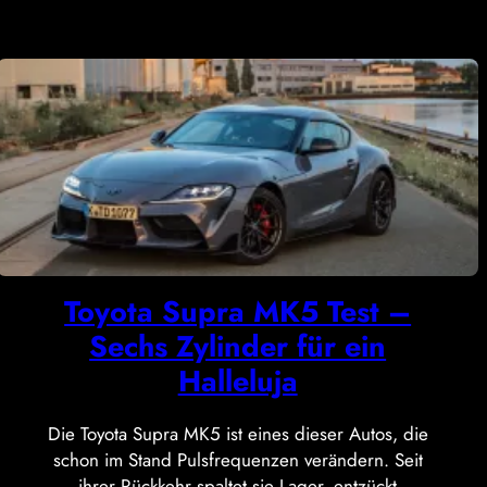
Toyota Supra MK5 Test –
Sechs Zylinder für ein
Halleluja
Die Toyota Supra MK5 ist eines dieser Autos, die
schon im Stand Pulsfrequenzen verändern. Seit
ihrer Rückkehr spaltet sie Lager, entzückt