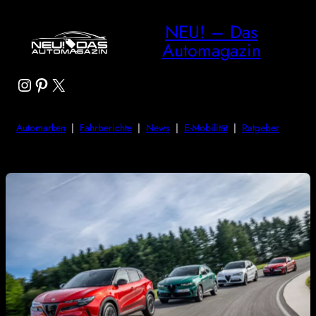
NEU! – Das
Automagazin
Instagram
Pinterest
X
Automarken
|
Fahrberichte
|
News
|
E-Mobilität
|
Ratgeber