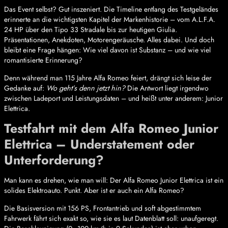
Das Event selbst? Gut inszeniert. Die Timeline entlang des Testgeländes
erinnerte an die wichtigsten Kapitel der Markenhistorie – vom A.L.F.A.
24 HP über den Tipo 33 Stradale bis zur heutigen Giulia.
Präsentationen, Anekdoten, Motorengeräusche. Alles dabei. Und doch
bleibt eine Frage hängen: Wie viel davon ist Substanz – und wie viel
romantisierte Erinnerung?
Denn während man 115 Jahre Alfa Romeo feiert, drängt sich leise der
Gedanke auf:
Wo geht’s denn jetzt hin?
Die Antwort liegt irgendwo
zwischen Ladeport und Leistungsdaten – und heißt unter anderem: Junior
Elettrica.
Testfahrt mit dem Alfa Romeo Junior
Elettrica – Understatement oder
Unterforderung?
Man kann es drehen, wie man will: Der Alfa Romeo Junior Elettrica ist ein
solides Elektroauto. Punkt. Aber ist er auch ein Alfa Romeo?
Die Basisversion mit 156 PS, Frontantrieb und soft abgestimmtem
Fahrwerk fährt sich exakt so, wie sie es laut Datenblatt soll: unaufgeregt.