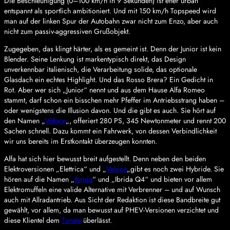
Die Beschleunigung (0–100 km/h in 9 Sekunden) ist eher urban
entspannt als sportlich ambitioniert. Und mit 150 km/h Topspeed wird
man auf der linken Spur der Autobahn zwar nicht zum Enzo, aber auch
nicht zum passiv-aggressiven Grußobjekt.
Zugegeben, das klingt härter, als es gemeint ist. Denn der Junior ist kein
Blender. Seine Lenkung ist markentypisch direkt, das Design
unverkennbar italienisch, die Verarbeitung solide, das optionale
Glasdach ein echtes Highlight. Und das Rosso Brera? Ein Gedicht in
Rot. Aber wer sich „Junior“ nennt und aus dem Hause Alfa Romeo
stammt, darf schon ein bisschen mehr Pfeffer im Antriebsstrang haben –
oder wenigstens die Illusion davon. Und die gibt es auch. Sie hört auf
den Namen „
Veloce
„, offeriert 280 PS, 345 Newtonmeter und rennt 200
Sachen schnell. Dazu kommt ein Fahrwerk, von dessen Verbindlichkeit
wir uns bereits im Erstkontakt überzeugen konnten.
Alfa hat sich hier bewusst breit aufgestellt. Denn neben den beiden
Elektroversionen „Elettrica“ und „
Veloce
„gibt es noch zwei Hybride. Sie
hören auf die Namen „
Ibrida
“ und „Ibrida Q4“ und bieten vor allem
Elektromuffeln eine valide Alternative mit Verbrenner – und auf Wunsch
auch mit Allradantrieb. Aus Sicht der Redaktion ist diese Bandbreite gut
gewählt, vor allem, da man bewusst auf PHEV-Versionen verzichtet und
diese Klientel dem
Tonale
überlässt.