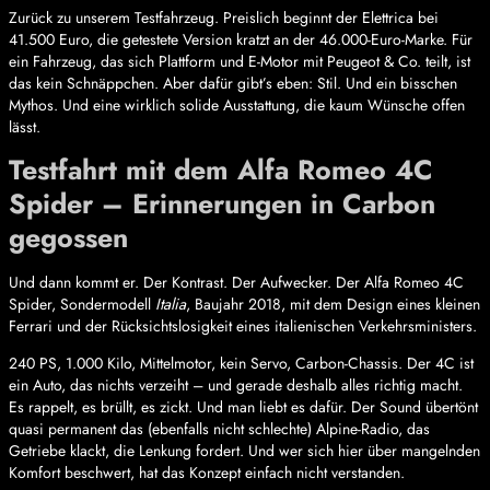
Zurück zu unserem Testfahrzeug. Preislich beginnt der Elettrica bei
41.500 Euro, die getestete Version kratzt an der 46.000-Euro-Marke. Für
ein Fahrzeug, das sich Plattform und E-Motor mit Peugeot & Co. teilt, ist
das kein Schnäppchen. Aber dafür gibt’s eben: Stil. Und ein bisschen
Mythos. Und eine wirklich solide Ausstattung, die kaum Wünsche offen
lässt.
Testfahrt mit dem Alfa Romeo 4C
Spider – Erinnerungen in Carbon
gegossen
Und dann kommt er. Der Kontrast. Der Aufwecker. Der Alfa Romeo 4C
Spider, Sondermodell
Italia
, Baujahr 2018, mit dem Design eines kleinen
Ferrari und der Rücksichtslosigkeit eines italienischen Verkehrsministers.
240 PS, 1.000 Kilo, Mittelmotor, kein Servo, Carbon-Chassis. Der 4C ist
ein Auto, das nichts verzeiht – und gerade deshalb alles richtig macht.
Es rappelt, es brüllt, es zickt. Und man liebt es dafür. Der Sound übertönt
quasi permanent das (ebenfalls nicht schlechte) Alpine-Radio, das
Getriebe klackt, die Lenkung fordert. Und wer sich hier über mangelnden
Komfort beschwert, hat das Konzept einfach nicht verstanden.