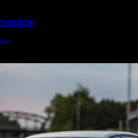
magazin
eber