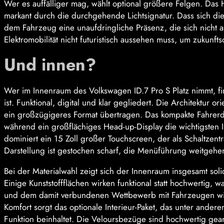
Wer es auffälliger mag, wählt optional größere Felgen. Das H
markant durch die durchgehende Lichtsignatur. Dass sich die P
dem Fahrzeug eine unaufdringliche Präsenz, die sich nicht a
Elektromobilität nicht futuristisch aussehen muss, um zukunftsor
Und innen?
Wer im Innenraum des Volkswagen ID.7 Pro S Platz nimmt, fin
ist. Funktional, digital und klar gegliedert. Die Architektur 
ein großzügigeres Format übertragen. Das kompakte Fahrerdi
während ein großflächiges Head-up-Display die wichtigsten In
dominiert ein 15 Zoll großer Touchscreen, der als Schaltzent
Darstellung ist gestochen scharf, die Menüführung weitgehend 
Bei der Materialwahl zeigt sich der Innenraum insgesamt so
Einige Kunststoffflächen wirken funktional statt hochwertig, 
und dem damit verbundenen Wettbewerb mit Fahrzeugen wie
Komfort sorgt das optionale Interieur-Paket, das unter and
Funktion beinhaltet. Die Veloursbezüge sind hochwertig gearbe