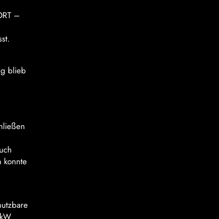
PORT –
st.
ng blieb
chließen
auch
n konnte
 nutzbare
3 kW