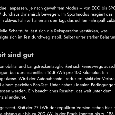
dividuell anpassen. Je nach gewähltem Modus – von ECO bis S
ID.7 durchaus dynamisch bewegen. Im Sportmodus reagiert das
in aktives Fahrverhalten an den Tag, das echten Fahrspaß zuläs
lle Schaltstufe lässt sich die Rekuperation verstärken, was
igte sich im Test durchweg stabil. Selbst unter starker Belastu
t sind gut
romobilität und Langstreckentauglichkeit sich keineswegs auss
ngen bei durchschnittlich 16,8 kWh pro 100 Kilometer. Ein
gsklasse. Wird der Autobahnanteil reduziert, sinkt der Verbr
bei einem gezielten Eco-Test. Unter nahezu idealen Bedingunge
ssen werden. Ein beachtliches Resultat, das weit unter dem
zial andeutet.
usgestattet. Statt der 77 kWh der regulären Version stehen hier
eleistung auf bis zu 200 kW. In der Praxis konnten bis zu 18