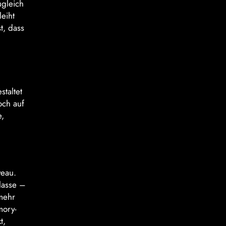
ugleich
leiht
t, dass
taltet
och auf
e,
veau.
klasse –
mehr
mory-
t,