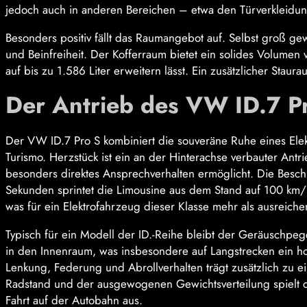
jedoch auch in anderen Bereichen – etwa den Türverkleid
Besonders positiv fällt das Raumangebot auf. Selbst groß g
und Beinfreiheit. Der Kofferraum bietet ein solides Volumen
auf bis zu 1.586 Liter erweitern lässt. Ein zusätzlicher Sta
Der Antrieb des VW ID.7 P
Der VW ID.7 Pro S kombiniert die souveräne Ruhe eines Elek
Turismo. Herzstück ist ein an der Hinterachse verbauter Ant
besonders direktes Ansprechverhalten ermöglicht. Die Beschl
Sekunden sprintet die Limousine aus dem Stand auf 100 km/h.
was für ein Elektrofahrzeug dieser Klasse mehr als ausreichen
Typisch für ein Modell der ID.-Reihe bleibt der Geräuschp
in den Innenraum, was insbesondere auf Langstrecken ein 
Lenkung, Federung und Abrollverhalten trägt zusätzlich zu e
Radstand und der ausgewogenen Gewichtsverteilung spielt d
Fahrt auf der Autobahn aus.