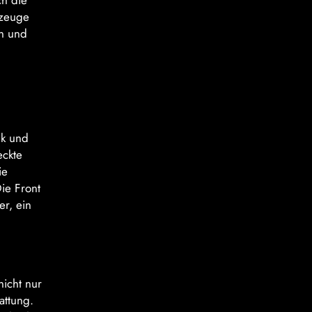
ch die
rzeuge
en und
ik und
eckte
ie
ie Front
er, ein
nicht nur
attung.