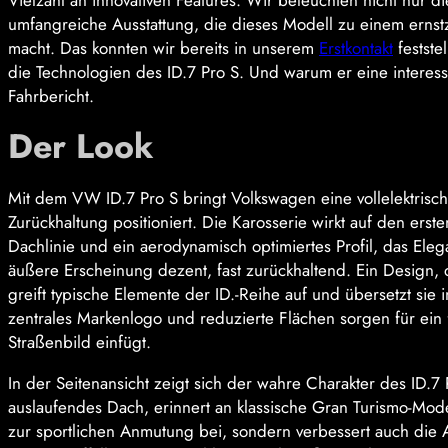
Vielzahl an innovativen Features. Wir beleuchten nicht nur 
umfangreiche Ausstattung, die dieses Modell zu einem ern
macht. Das konnten wir bereits in unserem
Erstkontakt
festste
die Technologien des ID.7 Pro S. Und warum er eine interess
Fahrbericht.
Der Look
Mit dem VW ID.7 Pro S bringt Volkswagen eine vollelektrisc
Zurückhaltung positioniert. Die Karosserie wirkt auf den ers
Dachlinie und ein aerodynamisch optimiertes Profil, das Elega
äußere Erscheinung dezent, fast zurückhaltend. Ein Design, 
greift typische Elemente der ID.-Reihe auf und übersetzt sie 
zentrales Markenlogo und reduzierte Flächen sorgen für ein f
Straßenbild einfügt.
In der Seitenansicht zeigt sich der wahre Charakter des ID.7 
auslaufendes Dach, erinnert an klassische Gran Turismo-Mode
zur sportlichen Anmutung bei, sondern verbessert auch die 