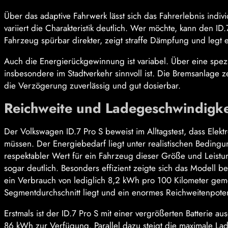
Über das adaptive Fahrwerk lässt sich das Fahrerlebnis in
variiert die Charakteristik deutlich. Wer möchte, kann den 
Fahrzeug spürbar direkter, zeigt straffe Dämpfung und legt e
Auch die Energierückgewinnung ist variabel. Über eine spezie
insbesondere im Stadtverkehr sinnvoll ist. Die Bremsanlage ze
die Verzögerung zuverlässig und gut dosierbar.
Reichweite und Ladegeschwindigkei
Der Volkswagen ID.7 Pro S beweist im Alltagstest, dass Elekt
müssen. Der Energiebedarf liegt unter realistischen Bedingu
respektabler Wert für ein Fahrzeug dieser Größe und Leistun
sogar deutlich. Besonders effizient zeigte sich das Modell 
ein Verbrauch von lediglich 8,2 kWh pro 100 Kilometer geme
Segmentdurchschnitt liegt und ein enormes Reichweitenpoten
Erstmals ist der ID.7 Pro S mit einer vergrößerten Batterie a
86 kWh zur Verfügung. Parallel dazu steigt die maximale Lad