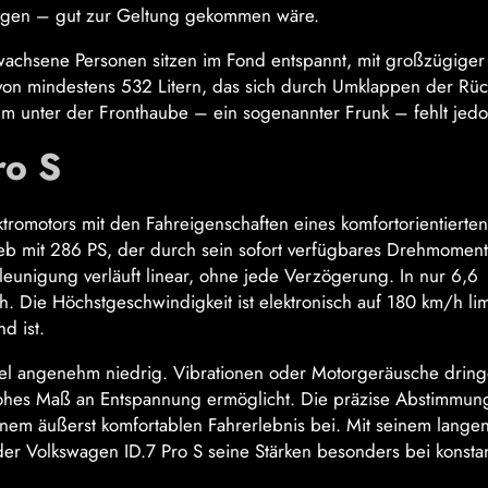
ungen – gut zur Geltung gekommen wäre.
ewachsene Personen sitzen im Fond entspannt, mit großzügiger
 von mindestens 532 Litern, das sich durch Umklappen der Rüc
uraum unter der Fronthaube – ein sogenannter Frunk – fehlt jed
ro S
tromotors mit den Fahreigenschaften eines komfortorientierte
rieb mit 286 PS, der durch sein sofort verfügbares Drehmoment
eunigung verläuft linear, ohne jede Verzögerung. In nur 6,6
 Die Höchstgeschwindigkeit ist elektronisch auf 180 km/h limi
d ist.
egel angenehm niedrig. Vibrationen oder Motorgeräusche drin
hohes Maß an Entspannung ermöglicht. Die präzise Abstimmun
inem äußerst komfortablen Fahrerlebnis bei. Mit seinem lange
er Volkswagen ID.7 Pro S seine Stärken besonders bei konsta