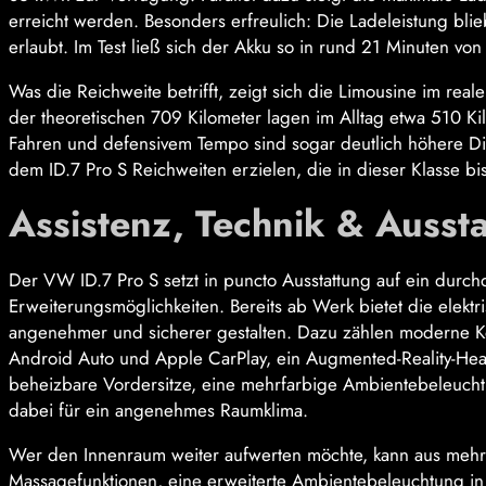
erreicht werden. Besonders erfreulich: Die Ladeleistung bli
erlaubt. Im Test ließ sich der Akku so in rund 21 Minuten von 
Was die Reichweite betrifft, zeigt sich die Limousine im realen
der theoretischen 709 Kilometer lagen im Alltag etwa 510 Ki
Fahren und defensivem Tempo sind sogar deutlich höhere Dis
dem ID.7 Pro S Reichweiten erzielen, die in dieser Klasse bi
Assistenz, Technik & Ausst
Der VW ID.7 Pro S setzt in puncto Ausstattung auf ein durc
Erweiterungsmöglichkeiten. Bereits ab Werk bietet die elektr
angenehmer und sicherer gestalten. Dazu zählen moderne Ko
Android Auto und Apple CarPlay, ein Augmented-Reality-Hea
beheizbare Vordersitze, eine mehrfarbige Ambientebeleucht
dabei für ein angenehmes Raumklima.
Wer den Innenraum weiter aufwerten möchte, kann aus mehre
Massagefunktionen, eine erweiterte Ambientebeleuchtung in 