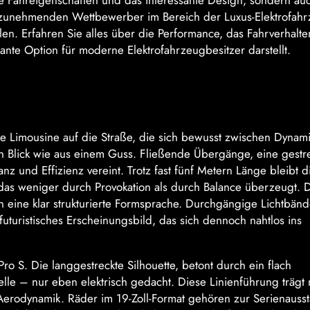
die Fahreigenschaften und das interessante Design, sondern au
stzunehmenden Wettbewerber im Bereich der Luxus-Elektrofah
llen. Erfahren Sie alles über die Performance, das Fahrverhalt
ante Option für moderne Elektrofahrzeugbesitzer darstellt.
he Limousine auf die Straße, die sich bewusst zwischen Dynam
ten Blick wie aus einem Guss. Fließende Übergänge, eine gestr
nz und Effizienz vereint. Trotz fast fünf Metern Länge bleibt d
das weniger durch Provokation als durch Balance überzeugt. D
in eine klar strukturierte Formsprache. Durchgängige Lichtbänd
uturistisches Erscheinungsbild, das sich dennoch nahtlos ins
Pro S. Die langgestreckte Silhouette, betont durch ein flach
lle – nur eben elektrisch gedacht. Diese Linienführung trägt 
Aerodynamik. Räder im 19-Zoll-Format gehören zur Serienausst