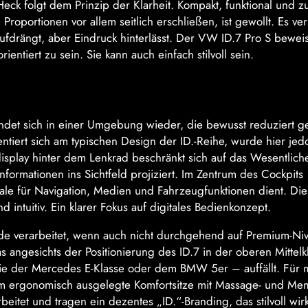
eck folgt dem Prinzip der Klarheit. Kompakt, funktional und z
roportionen vor allem seitlich erschließen, ist gewollt. Es ver
ufdrängt, aber Eindruck hinterlässt. Der VW ID.7 Pro S beweis
ientiert zu sein. Sie kann auch einfach stilvoll sein.
det sich in einer Umgebung wieder, die bewusst reduziert ges
orientiert sich am typischen Design der ID.-Reihe, wurde hier jed
splay hinter dem Lenkrad beschränkt sich auf das Wesentlich
formationen ins Sichtfeld projiziert. Im Zentrum des Cockpits
rale für Navigation, Medien und Fahrzeugfunktionen dient. Die
intuitiv. Ein klarer Fokus auf digitales Bedienkonzept.
lide verarbeitet, wenn auch nicht durchgehend auf Premium-Ni
was angesichts der Positionierung des ID.7 in der oberen Mittel
 der Mercedes E-Klasse oder dem BMW 5er – auffällt. Für 
erem ergonomisch ausgelegte Komfortsitze mit Massage- und Me
itet und tragen ein dezentes „ID.“-Branding, das stilvoll wirk