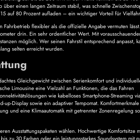
eb über einen langen Zeitraum stabil, was schnelle Zwischenst
15 auf 80 Prozent aufladen – ein wichtiger Vorteil für Vielfahr
 Fahrbetrieb flexibler als die offizielle Angabe vermuten lässt.
lometer drin. Ein sehr ordentlicher Wert. Mit vorausschauend
tanzen möglich. Wer seinen Fahrstil entsprechend anpasst, k
slang selten erreicht wurden.
attung
hdachtes Gleichgewicht zwischen Serienkomfort und individuel
ische Limousine eine Vielzahl an Funktionen, die das Fahren
nnektivitätslösungen wie kabelloses Smartphone-Streaming vi
d-up-Display sowie ein adaptiver Tempomat. Komfortmerkmale
ung und eine Klimaautomatik mit getrennter Zonenregelung s
ren Ausstattungspaketen wählen. Hochwertige Komfortsitze m
bis zu 30 Farben oder ein leistungsstarkes Soundsystem mit 