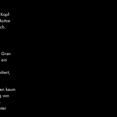
 Kopf-
ksitze
och.
n Gran
 ein
tiert,
gen kaum
g von
n
nter