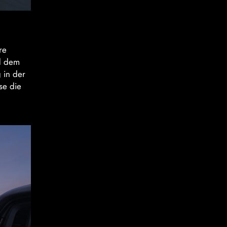
re
nd dem
 in der
se die