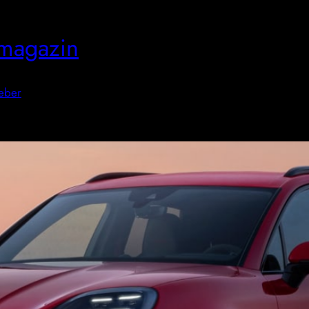
magazin
eber