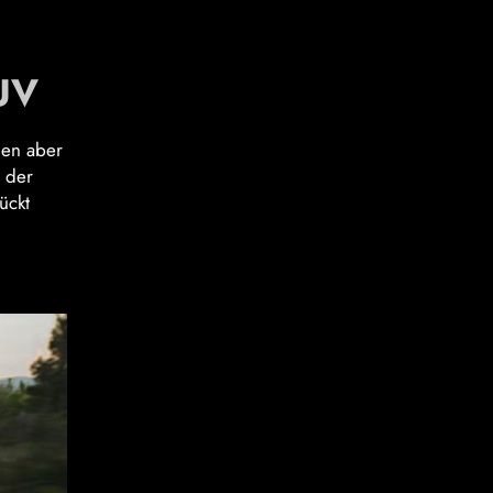
UV
gen aber
s der
ückt