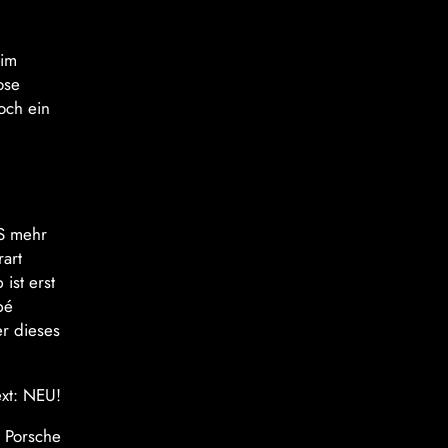
 im
ose
och ein
PS mehr
art
ist erst
pé
r dieses
ext: NEU!
: Porsche