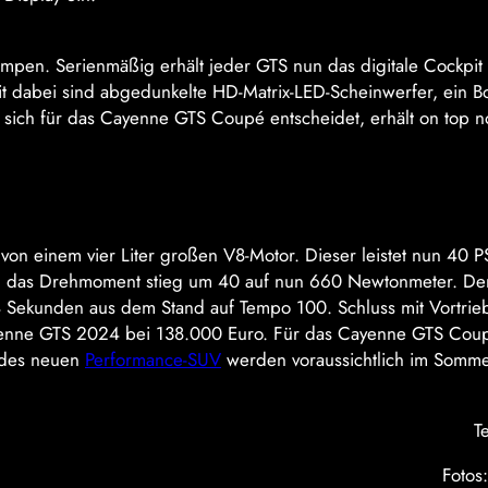
lumpen. Serienmäßig erhält jeder GTS nun das digitale Cockpit
t dabei sind abgedunkelte HD-Matrix-LED-Scheinwerfer, ein B
ich für das Cayenne GTS Coupé entscheidet, erhält on top n
on einem vier Liter großen V8-Motor. Dieser leistet nun 40 
ch das Drehmoment stieg um 40 auf nun 660 Newtonmeter. Der
4 Sekunden aus dem Stand auf Tempo 100. Schluss mit Vortrieb 
Cayenne GTS 2024 bei 138.000 Euro. Für das Cayenne GTS Cou
e des neuen
Performance-SUV
werden voraussichtlich im Somme
T
Fotos