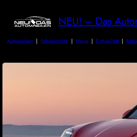
NEU! – Das Auto
Automarken
|
Fahrberichte
|
News
|
E-Mobilität
|
Ratg