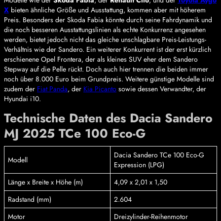
X
bieten ähnliche Größe und Ausstattung, kommen aber mit höherem
Preis. Besonders der Skoda Fabia könnte durch seine Fahrdynamik und
die noch besseren Ausstattungslinien als echte Konkurrenz angesehen
werden, bietet jedoch nicht das gleiche unschlagbare Preis-Leistungs-
Verhältnis wie der Sandero. Ein weiterer Konkurrent ist der erst kürzlich
erschienene Opel Frontera, der als kleines SUV eher dem Sandero
Stepway auf die Pelle rückt. Doch auch hier trennen die beiden immer
noch über 8.000 Euro beim Grundpreis. Weitere günstige Modelle sind
zudem der
Fiat Panda
, der
Kia Picanto
sowie dessen Verwandter, der
Hyundai i10.
Technische Daten des Dacia Sandero
MJ 2025 TCe 100 Eco-G
Dacia Sandero TCe 100 Eco-G
Modell
Expression (LPG)
Länge x Breite x Höhe (m)
4,09 x 2,01 x 1,50
Radstand (mm)
2.604
Motor
Dreizylinder-Reihenmotor