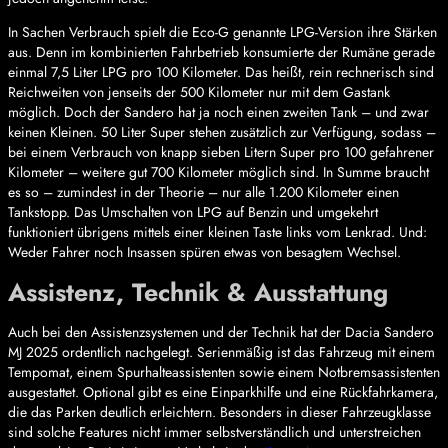
In Sachen Verbrauch spielt die Eco-G genannte LPG-Version ihre Stärken
aus. Denn im kombinierten Fahrbetrieb konsumierte der Rumäne gerade
einmal 7,5 Liter LPG pro 100 Kilometer. Das heißt, rein rechnerisch sind
Reichweiten von jenseits der 500 Kilometer nur mit dem Gastank
möglich. Doch der Sandero hat ja noch einen zweiten Tank – und zwar
keinen Kleinen. 50 Liter Super stehen zusätzlich zur Verfügung, sodass –
bei einem Verbrauch von knapp sieben Litern Super pro 100 gefahrener
Kilometer – weitere gut 700 Kilometer möglich sind. In Summe braucht
es so – zumindest in der Theorie – nur alle 1.200 Kilometer einen
Tankstopp. Das Umschalten von LPG auf Benzin und umgekehrt
funktioniert übrigens mittels einer kleinen Taste links vom Lenkrad. Und:
Weder Fahrer noch Insassen spüren etwas von besagtem Wechsel.
Assistenz, Technik & Ausstattung
Auch bei den Assistenzsystemen und der Technik hat der Dacia Sandero
MJ 2025 ordentlich nachgelegt. Serienmäßig ist das Fahrzeug mit einem
Tempomat, einem Spurhalteassistenten sowie einem Notbremsassistenten
ausgestattet. Optional gibt es eine Einparkhilfe und eine Rückfahrkamera,
die das Parken deutlich erleichtern. Besonders in dieser Fahrzeugklasse
sind solche Features nicht immer selbstverständlich und unterstreichen