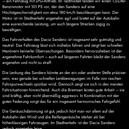
– ein Fahrzeug mit LPG-Antrieb. Im Testmodell fanden wir einen 1,0-Liter-
Benzinmotor mit 101 PS vor, der den Sandero auf eine
Höchstgeschwindigkeit von etwa 180 km/h beschleunigen kann. Der
Motor ist im Stadtverkehr angenehm agil und bietet auf der Autobahn
eine ausreichende Leistung, um auch längere Strecken zügig zu
bewältigen.
Das Fahrverhalten des Dacia Sandero ist insgesamt sehr gutmütig und
neutral. Das Fahrzeug lässt sich mühelos fahren und zeigt bei schnellen
Manövern keinerlei Überraschungen. Besonders hervorzuheben ist der
angenehme Fahrkomfort – auch auf längeren Fahrten bleibt der Sandero
angenehm und nicht zu straff.
Die Lenkung des Sandero könnte an der ein oder anderen Stelle präziser
sein, was gerade bei schnellen Lenkbewegungen im Falle von raschen
Fahrspurwechseln spürbar wird. Dennoch zeigt sie sich in den meisten
Fahrsituationen hinreichend. Auch die Bremsen leisten gute Arbeit – sie
sind kräftig, aber nicht übermäßig aggressiv. In Kombination mit der
guten Federung sorgt das für ein insgesamt harmonisches Fahrgefühl.
Die Geräuschdämmung ist gut, jedoch hört man vor allem auf der
Autobahn den Wind und die Reifengeräusche stärker als bei
höherklassigen Fahrzeugen. Im Stadtverkehr ist der Dacia Sandero
jedoch angenehm leise.