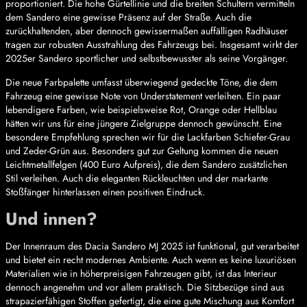
proportioniert. Die hohe Gürtellinie und die breiten Schultern vermitteln
dem Sandero eine gewisse Präsenz auf der Straße. Auch die
zurückhaltenden, aber dennoch gewissermaßen auffälligen Radhäuser
tragen zur robusten Ausstrahlung des Fahrzeugs bei. Insgesamt wirkt der
2025er Sandero sportlicher und selbstbewusster als seine Vorgänger.
Die neue Farbpalette umfasst überwiegend gedeckte Töne, die dem
Fahrzeug eine gewisse Note von Understatement verleihen. Ein paar
lebendigere Farben, wie beispielsweise Rot, Orange oder Hellblau
hätten wir uns für eine jüngere Zielgruppe dennoch gewünscht. Eine
besondere Empfehlung sprechen wir für die Lackfarben Schiefer-Grau
und Zeder-Grün aus. Besonders gut zur Geltung kommen die neuen
Leichtmetallfelgen (400 Euro Aufpreis), die dem Sandero zusätzlichen
Stil verleihen. Auch die eleganten Rückleuchten und der markante
Stoßfänger hinterlassen einen positiven Eindruck.
Und innen?
Der Innenraum des Dacia Sandero MJ 2025 ist funktional, gut verarbeitet
und bietet ein recht modernes Ambiente. Auch wenn es keine luxuriösen
Materialien wie in höherpreisigen Fahrzeugen gibt, ist das Interieur
dennoch angenehm und vor allem praktisch. Die Sitzbezüge sind aus
strapazierfähigen Stoffen gefertigt, die eine gute Mischung aus Komfort