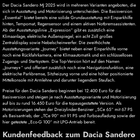
Der Dacia Sandero MJ 2025 wird in mehreren Varianten angeboten, die
sich in Ausstattung und Motorisierung unterscheiden. Die Basisversion
„Essential“ bietet bereits eine solide Grundausstattung mit Einparkhilfe
hinten, Tempomat, Regensensor und einem aktiven Notbremsassistenten.
Ab der Ausstattungslinie „Expression“ gibt es zusätzlich eine
Klimaanlage, elektrische Außenspiegel, ein acht Zoll großes
Zentraldisplay sowie Nebelscheinwerfer. Die zweithöchste
Ausstattungsvariante „Journey“ bietet neben einer Einparkhilfe vorne
noch eine Rückfahrkamera, eine Klimaautomatik und ein schlüsselloses
Zugangs- und Startsystem. Die Top-Version hört auf den Namen
„Journey+“ und offeriert zusätzlich noch eine Navigationsfunktion, eine
elektrische Parkbremse, Sitzheizung vorne und eine höher positionierte
Mittelkonsole mit Armlehne und darunter liegendem Staufach.
Preise für den Dacia Sandero beginnen bei 12.400 Euro für die
Basisversion und steigen je nach Ausstattungsvariante und Motorisierung
auf bis zu rund 16.450 Euro für die topausgestattete Version. Als
Motorisierungen stehen der Dreizylinder-Benziner „SCe 65“ mit 67 PS
als Basisantrieb, der „TCe 90“ mit 91 PS und Turboaufladung sowie der
hier getestete „Eco-G 100“ mit LPG-Antrieb bereit.
Kundenfeedback zum Dacia Sandero