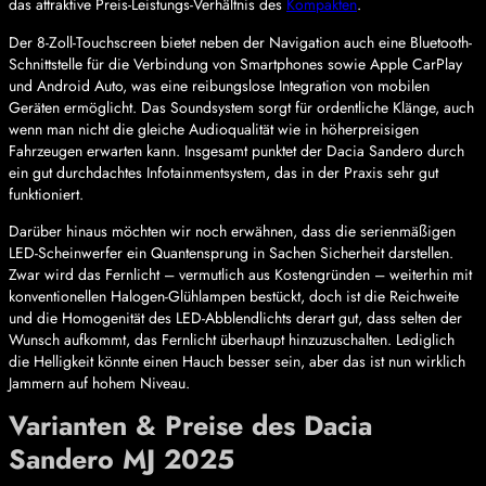
das attraktive Preis-Leistungs-Verhältnis des
Kompakten
.
Der 8-Zoll-Touchscreen bietet neben der Navigation auch eine Bluetooth-
Schnittstelle für die Verbindung von Smartphones sowie Apple CarPlay
und Android Auto, was eine reibungslose Integration von mobilen
Geräten ermöglicht. Das Soundsystem sorgt für ordentliche Klänge, auch
wenn man nicht die gleiche Audioqualität wie in höherpreisigen
Fahrzeugen erwarten kann. Insgesamt punktet der Dacia Sandero durch
ein gut durchdachtes Infotainmentsystem, das in der Praxis sehr gut
funktioniert.
Darüber hinaus möchten wir noch erwähnen, dass die serienmäßigen
LED-Scheinwerfer ein Quantensprung in Sachen Sicherheit darstellen.
Zwar wird das Fernlicht – vermutlich aus Kostengründen – weiterhin mit
konventionellen Halogen-Glühlampen bestückt, doch ist die Reichweite
und die Homogenität des LED-Abblendlichts derart gut, dass selten der
Wunsch aufkommt, das Fernlicht überhaupt hinzuzuschalten. Lediglich
die Helligkeit könnte einen Hauch besser sein, aber das ist nun wirklich
Jammern auf hohem Niveau.
Varianten & Preise des Dacia
Sandero MJ 2025