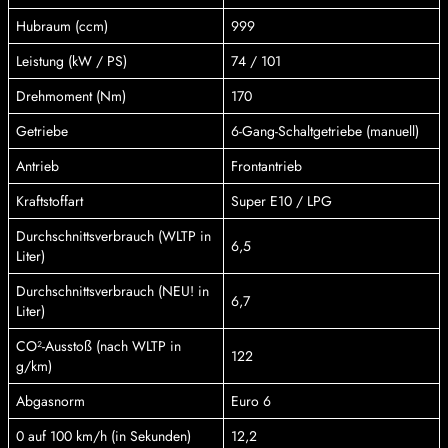
Hubraum (ccm)
999
Leistung (kW / PS)
74 / 101
Drehmoment (Nm)
170
Getriebe
6-Gang-Schaltgetriebe (manuell)
Antrieb
Frontantrieb
Kraftstoffart
Super E10 / LPG
Durchschnittsverbrauch (WLTP in
6,5
Liter)
Durchschnittsverbrauch (NEU! in
6,7
Liter)
CO²-Ausstoß (nach WLTP in
122
g/km)
Abgasnorm
Euro 6
0 auf 100 km/h (in Sekunden)
12,2