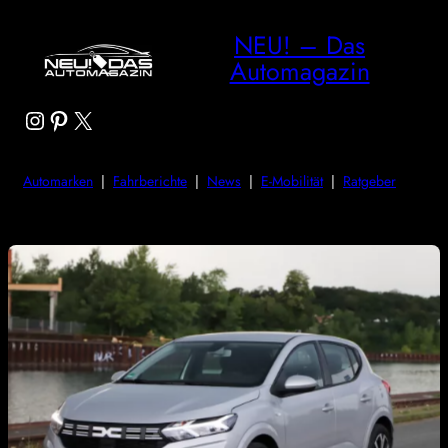
NEU! – Das
Automagazin
Instagram
Pinterest
X
Automarken
|
Fahrberichte
|
News
|
E-Mobilität
|
Ratgeber