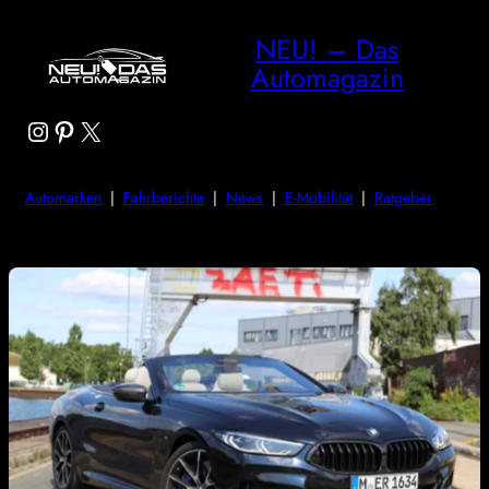
NEU! – Das
Automagazin
Instagram
Pinterest
X
Automarken
|
Fahrberichte
|
News
|
E-Mobilität
|
Ratgeber