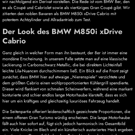
wir nachfolgend ein Derivat vorstellen. Die Rede ist vom BMW 8er, den
es als Coupé und Cabriolet sowie als viertüriges Gran Coupé gibt. Wir
zitierten den noblen Bavaren als BMW M850i xDrive Cabrio mit
potentem Achtzylinder und Allradantrieb zum Test.
Der Look des BMW M850i xDrive
Cabrio
Ganz gleich in welcher Form man ihn bestaunt, der 8er ist immer eine
mondäne Erscheinung. In unserem Falle setzte man auf eine klassische
Lackierung in Carbonschwarz Metallic, die bei direktem Lichteinfall
leichte Lila-Nuancen durchschimmern ließ. Ein Blick auf die Front zeigt
zunächst, dass BMW hier auf etwaige „Nierenspiele“ verzichtete und
dem größten Cabrio einen wohlproportionierten Kühlergrill spendierte.
Dieser wird flankiert von schmalen Scheinwerfern, während eine markant
konturierte und schier endlos lange Motorhaube klarstellt, dass es sich
hier um ein kräftiges und gleichzeitig luxuriöses Fahrzeug handelt.
Die Seitenpartie offeriert leidenschaftlich gezeichnete Proportionen, die
einem offenen Gran Turismo würdig erscheinen. Die lange Motorhaube
fällt auch hier sofort auf, fügt sich jedoch harmonisch ins Gesamtbild
ein. Viele Knicke im Blech und ein künstlerisch austariertes Heck ergeben