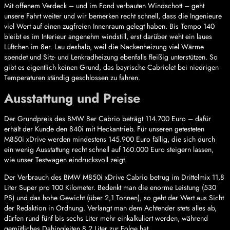
Mit offenem Verdeck – und im Fond verbauten Windschott – geht
unsere Fahrt weiter und wir bemerken recht schnell, dass die Ingenieure
viel Wert auf einen zugfreien Innenraum gelegt haben. Bis Tempo 140
bleibt es im Interieur angenehm windstill, erst darüber weht ein laues
Lüftchen im 8er. Lau deshalb, weil die Nackenheizung viel Wärme
spendet und Sitz- und Lenkradheizung ebenfalls fleißig unterstützen. So
gibt es eigentlich keinen Grund, das bayrische Cabriolet bei niedrigen
Temperaturen ständig geschlossen zu fahren.
Ausstattung und Preise
Der Grundpreis des BMW 8er Cabrio beträgt 114.700 Euro – dafür
erhält der Kunde den 840i mit Heckantrieb. Für unseren getesteten
M850i xDrive werden mindestens 145.900 Euro fällig, die sich durch
ein wenig Ausstattung recht schnell auf 160.000 Euro steigern lassen,
wie unser Testwagen eindrucksvoll zeigt.
Der Verbrauch des BMW M850i xDrive Cabrio betrug im Drittelmix 11,8
Liter Super pro 100 Kilometer. Bedenkt man die enorme Leistung (530
PS) und das hohe Gewicht (über 2,1 Tonnen), so geht der Wert aus Sicht
der Redaktion in Ordnung. Verlangt man dem Achtender stets alles ab,
dürfen rund fünf bis sechs Liter mehr einkalkuliert werden, während
gemütliches Dahingleiten 8,2 Liter zur Folge hat.