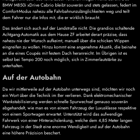
BMW M850i xDrive Cabrio bleibt souverän und stets gelassen, federt im
Comfort-Modus nahezu alle Fahrbahnunzulänglichkeiten weg und teilt
dem Fahrer nur die Infos mit, die er wirklich braucht.
Das ändert sich auch auf der Landstraße nicht. Die grandios schaltende
Achtgang-Automatik aus dem Hause ZF arbeitet derart präzise, dass
nahezu nie der Wunsch aufkeimt, manuell über die schicken Wippen
eingreifen zu wollen. Hinzu kommt eine angenehme Akustik, die beinahe
an die eines Coupés mit festem Dach heranreicht. Im Übrigen ist es
selbst bei Tempo 200 noch möglich, sich in Zimmerlautstärke zu
unterhalten.
Auf der Autobahn
Da wir mittlerweile auf der Autobahn unterwegs sind, möchten wir noch
ein Wort über die Technik im 8er verlieren. Dank elektromechanischer
Wankstabilisierung werden schnelle Spurwechsel genauso souverän
abgehandelt, wie man es von einem Fahrzeug der Luxusklasse respektive
von einem Sportwagen erwartet. Unterstützt wird das aufwendige
Fahrwerk von einer HInterachslenkung, welche dem 4,85 Meter langen
Fahrzeug in der Stadt eine enorme Wendigkeit und auf der Autobahn
eine höhere Präzision beschert.