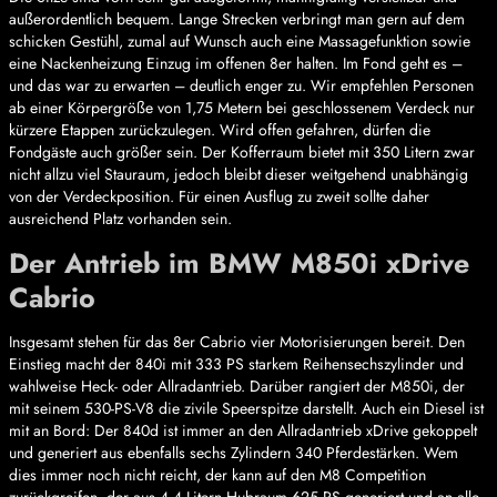
außerordentlich bequem. Lange Strecken verbringt man gern auf dem
schicken Gestühl, zumal auf Wunsch auch eine Massagefunktion sowie
eine Nackenheizung Einzug im offenen 8er halten. Im Fond geht es –
und das war zu erwarten – deutlich enger zu. Wir empfehlen Personen
ab einer Körpergröße von 1,75 Metern bei geschlossenem Verdeck nur
kürzere Etappen zurückzulegen. Wird offen gefahren, dürfen die
Fondgäste auch größer sein. Der Kofferraum bietet mit 350 Litern zwar
nicht allzu viel Stauraum, jedoch bleibt dieser weitgehend unabhängig
von der Verdeckposition. Für einen Ausflug zu zweit sollte daher
ausreichend Platz vorhanden sein.
Der Antrieb im BMW M850i xDrive
Cabrio
Insgesamt stehen für das 8er Cabrio vier Motorisierungen bereit. Den
Einstieg macht der 840i mit 333 PS starkem Reihensechszylinder und
wahlweise Heck- oder Allradantrieb. Darüber rangiert der M850i, der
mit seinem 530-PS-V8 die zivile Speerspitze darstellt. Auch ein Diesel ist
mit an Bord: Der 840d ist immer an den Allradantrieb xDrive gekoppelt
und generiert aus ebenfalls sechs Zylindern 340 Pferdestärken. Wem
dies immer noch nicht reicht, der kann auf den M8 Competition