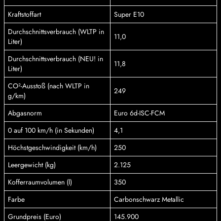
Kraftstoffart
Super E10
Durchschnittsverbrauch (WLTP in
11,0
Liter)
Durchschnittsverbrauch (NEU! in
11,8
Liter)
CO²-Ausstoß (nach WLTP in
249
g/km)
Abgasnorm
Euro 6d-ISC-FCM
0 auf 100 km/h (in Sekunden)
4,1
Höchstgeschwindigkeit (km/h)
250
Leergewicht (kg)
2.125
Kofferraumvolumen (l)
350
Farbe
Carbonschwarz Metallic
Grundpreis (Euro)
145.900