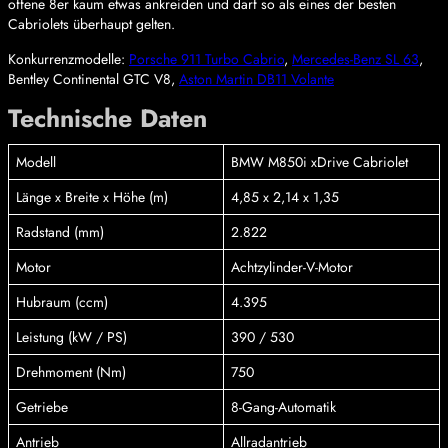
offene 8er kaum etwas ankreiden und darf so als eines der besten
Cabriolets überhaupt gelten.
Konkurrenzmodelle:
Porsche 911 Turbo Cabrio
,
Mercedes-Benz SL 63
,
Bentley Continental GTC V8,
Aston Martin DB11 Volante
Technische Daten
Modell
BMW M850i xDrive Cabriolet
Länge x Breite x Höhe (m)
4,85 x 2,14 x 1,35
Radstand (mm)
2.822
Motor
Achtzylinder-V-Motor
Hubraum (ccm)
4.395
Leistung (kW / PS)
390 / 530
Drehmoment (Nm)
750
Getriebe
8-Gang-Automatik
Antrieb
Allradantrieb