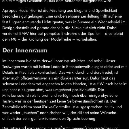
ein stimmiges Gesamtbild, das dem Betrachter dargeboten wird.
Apropos Heck: Hier ist die Mischung aus Eleganz und Sportlichkeit
besonders gut gelungen. Eine unübersehbare Zerklüftung trifft auf eine
fast filigran anmutende Lichtsignatur, was in Summe ein Wechselspiel im
Design darstellt und gerade deshalb die Blicke auf sich zieht. Dabei
verzichtet BMW hier auf pompöse Endrohre oder Spoiler – dies bleibt
dem M8 – der Krönung der Modellreihe – vorbehalten.
Der Innenraum
Im Innenraum bleibt es derweil nonstop stilsicher und nobel. Unser
Testwagen wurde mit hellem Leder in Elfenbeinweiß ausgekleidet und mit
Details in Nachtblau kontrastiert. Das wirkt durch und durch edel, ist
aber auch pflegeintensiver als ein dunkles Interieur. Dafür liegt das
schwarze Lederlenkrad angenehm in den Händen, ist auf Wunsch beheizt
und sehr dick gepolstert, was umgehend positiv auffällt. Die
Mittelkonsole ist relativ breit und verfügt noch über einige physische
Tasten, was in der heutigen Zeit keine Selbstverständlichkeit ist. Der
Zentralbildschirm samt iDrive-Controller ist ausgesprochen intuitiv und
wer weder „touchen“ noch drehen will, der diktiert seine Wünsche
einfach der sehr gut funktionierenden Sprachsteuerung.
Die Sitze sind vorn sehr gut ausgeformt, mannigfaltig verstellbar und