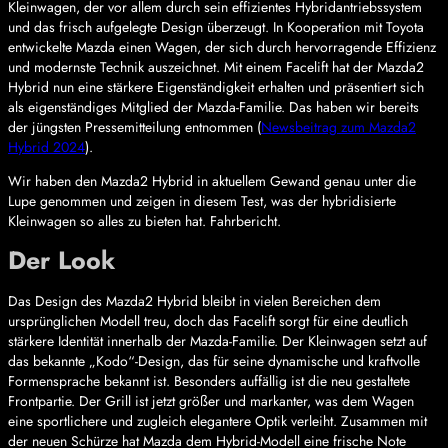
Kleinwagen, der vor allem durch sein effizientes Hybridantriebssystem
und das frisch aufgelegte Design überzeugt. In Kooperation mit Toyota
entwickelte Mazda einen Wagen, der sich durch hervorragende Effizienz
und modernste Technik auszeichnet. Mit einem Facelift hat der Mazda2
Hybrid nun eine stärkere Eigenständigkeit erhalten und präsentiert sich
als eigenständiges Mitglied der Mazda-Familie. Das haben wir bereits
der jüngsten Pressemitteilung entnommen (
Newsbeitrag zum Mazda2
Hybrid 2024
).
Wir haben den Mazda2 Hybrid in aktuellem Gewand genau unter die
Lupe genommen und zeigen in diesem Test, was der hybridisierte
Kleinwagen so alles zu bieten hat. Fahrbericht.
Der Look
Das Design des Mazda2 Hybrid bleibt in vielen Bereichen dem
ursprünglichen Modell treu, doch das Facelift sorgt für eine deutlich
stärkere Identität innerhalb der Mazda-Familie. Der Kleinwagen setzt auf
das bekannte „Kodo“-Design, das für seine dynamische und kraftvolle
Formensprache bekannt ist. Besonders auffällig ist die neu gestaltete
Frontpartie. Der Grill ist jetzt größer und markanter, was dem Wagen
eine sportlichere und zugleich elegantere Optik verleiht. Zusammen mit
der neuen Schürze hat Mazda dem Hybrid-Modell eine frische Note