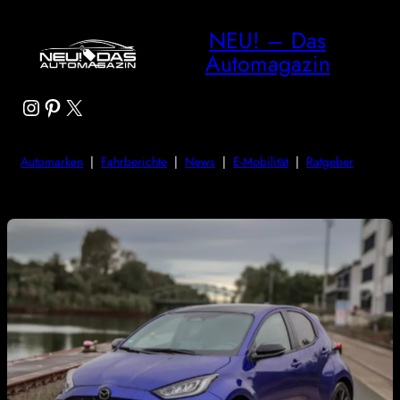
NEU! – Das
Automagazin
Instagram
Pinterest
X
Automarken
|
Fahrberichte
|
News
|
E-Mobilität
|
Ratgeber