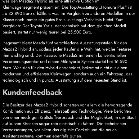
was den Mazda2 Hybrid als eine attraktive Option im
Kleinwagensegment präsentiert. Die Top-Ausstattung „Homura Plus“ ist
ab 32.890 Euro erhältlich, was im Vergleich zu anderen Modellen in der
Klasse noch immer ein gutes Preis-Leistungs-Verhältnis bietet. Zum
Vergleich: Der Toyota Yaris, der technisch auf dem gleichen Modell
basiert, startet nur wenig teurer bei 25.500 Euro.
Insgesamt bietet Mazda fünf verschiedene Ausstattungsstufen für den
Mazda2 Hybrid an, sodass jeder Käufer die Wahl hat, welche Features
ihm wichtig sind. Der klassische Mazda2 mit einem konventionellen
Verbrennungsmotor und einem Mildhybrid-System startet bei 16.590
Euro. Wer sich für den Hybrid entscheidet, bekommt nicht nur einen
modernen und effizienten Kleinwagen, sondern auch ein Fahrzeug, das
technologisch und in puncto Ausstattung auf dem neuesten Stand ist.
Kundenfeedback
Die Besitzer des Mazda2 Hybrid schätzen vor allem die hervorragende
Kombination aus Effizienz, Fahrspaß und Technologie. Viele berichten
von einer niedrigen Kraftstoffverbrauch und der Möglichkeit, in der Stadt
auf kurzen Strecken sogar rein elektrisch zu fahren. Die technischen
Verbesserungen, vor allem das digitale Cockpit und die neuen
Assistenzsysteme, kommen ebenfalls gut an.