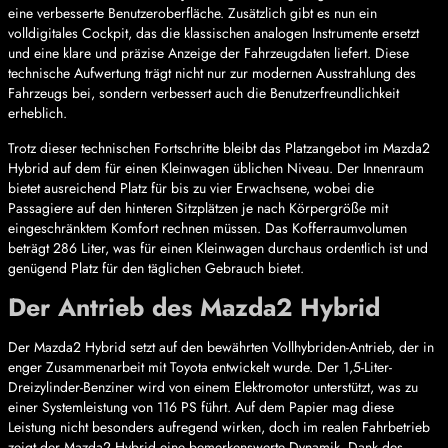
eine verbesserte Benutzeroberfläche. Zusätzlich gibt es nun ein
volldigitales Cockpit, das die klassischen analogen Instrumente ersetzt
und eine klare und präzise Anzeige der Fahrzeugdaten liefert. Diese
technische Aufwertung trägt nicht nur zur modernen Ausstrahlung des
Fahrzeugs bei, sondern verbessert auch die Benutzerfreundlichkeit
erheblich.
Trotz dieser technischen Fortschritte bleibt das Platzangebot im Mazda2
Hybrid auf dem für einen Kleinwagen üblichen Niveau. Der Innenraum
bietet ausreichend Platz für bis zu vier Erwachsene, wobei die
Passagiere auf den hinteren Sitzplätzen je nach Körpergröße mit
eingeschränktem Komfort rechnen müssen. Das Kofferraumvolumen
beträgt 286 Liter, was für einen Kleinwagen durchaus ordentlich ist und
genügend Platz für den täglichen Gebrauch bietet.
Der Antrieb des Mazda2 Hybrid
Der Mazda2 Hybrid setzt auf den bewährten Vollhybriden-Antrieb, der in
enger Zusammenarbeit mit Toyota entwickelt wurde. Der 1,5-Liter-
Dreizylinder-Benziner wird von einem Elektromotor unterstützt, was zu
einer Systemleistung von 116 PS führt. Auf dem Papier mag diese
Leistung nicht besonders aufregend wirken, doch im realen Fahrbetrieb
zeigt der Mazda2 Hybrid eine bemerkenswerte Dynamik. Dank des