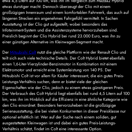
etwa 4,5 Litern auf 100 km, was ihn im Vergleich zum Mazda2 Hybrid
etwas durstiger macht. Dennoch überzeugt der Clio mit einem
großzügigen Innenraum und einem komfortablen Fahrwerk, das auch auf
längeren Strecken ein angenehmes Fahrgefühl vermittelt. In Sachen
Ausstattung ist der Clio gut aufgestellt, wobei besonders das
Infotainment-System und die Assistenzsysteme hervorzuheben sind.
Preislich beginnt der Clio Hybrid bei rund 23.000 Euro, was ihn zu
einer günstigen Alternative im Kleinwagen-Segment macht.
Der
Mitsubishi Colt
nutzt die gleiche Plattform wie der Renault Clio und
teilt sich auch viele technische Details. Der Colt Hybrid bietet ebenfalls
einen 1,6-Liter-Vierzylinder-Benzinmotor in Kombination mit einem
Elektromotor und erreicht eine Systemleistung von 140 PS. Der
Mitsubishi Colt ist vor allem für Käufer interessant, die ein gutes Preis-
Leistungs-Verhältnis suchen, denn er bietet viele der gleichen
Eigenschaften wie der Clio, jedoch zu einem etwas günstigeren Preis.
Der Verbrauch des Colt Hybrid liegt ebenfalls bei rund 4,5 Litern auf 100
km, was ihn im Hinblick auf die Effizienz in eine ähnliche Kategorie wie
den Clio einordnet. Besonders hervorzuheben ist die großzügige
Serienausstattung, die bei vielen Konkurrenten in dieser Preisklasse nur
optional erhältlich ist. Wer auf der Suche nach einem soliden, gut
ausgestatteten Kleinwagen ist und dabei ein gutes Preis-Leistungs-
Verhältnis schätzt, findet im Colt eine interessante Option.